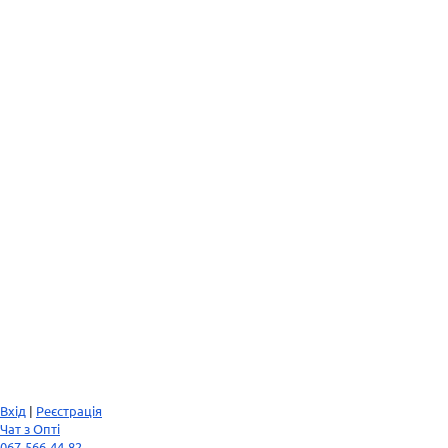
Вхід
|
Реєстрація
Чат з Опті
067-566-44-82