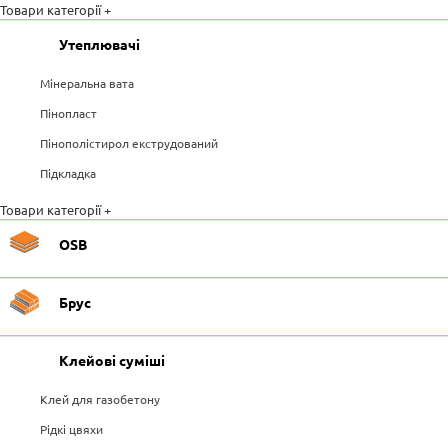
Товари категорії +
Утеплювачі
Мінеральна вата
Пінопласт
Пінополістирол екструдований
Підкладка
Товари категорії +
OSB
Брус
Клейові суміші
Клей для газобетону
Рідкі цвяхи