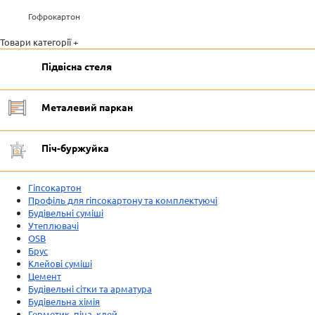
Гофрокартон
Товари категорії +
Підвісна стеля
Металевий паркан
Піч-буржуйка
Гіпсокартон
Профіль для гіпсокартону та комплектуючі
Будівельні суміші
Утеплювачі
OSB
Брус
Клейові суміші
Цемент
Будівельні сітки та арматура
Будівельна хімія
Герметик, піна, клей