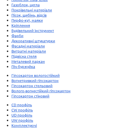
Газоблок, цегла
Покрівельні матеріали
Пісок, щебінь, відсів
Перфо-кут, маяки
Кріплення
Будівельний інструмент
Фарби
Декоративні штукатурки
Фасадні матеріали
Витратні матеріали
Підвісна стеля
Металевий паркан
Піч-буржуйка
Гіпсокартон вологостійкий
Вогнетривкий гіпсокартон
Гіпсокартон стельовий
Волого-вогнестійкий гіпсокартон
Гіпсокартон стіновий
CD профіль
CW профіль
UD профіль
UW профіль
Комплектуючі