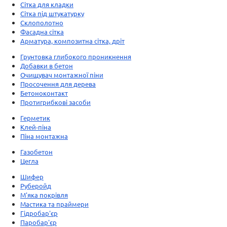
Сітка для кладки
Сітка під штукатурку
Склополотно
Фасадна сітка
Арматура, композитна сітка, дріт
Грунтовка глибокого проникнення
Добавки в бетон
Очищувач монтажної піни
Просочення для дерева
Бетоноконтакт
Протигрибкові засоби
Герметик
Клей-піна
Піна монтажна
Газобетон
Цегла
Шифер
Руберойд
М'яка покрівля
Мастика та праймери
Гідробар'єр
Паробар'єр