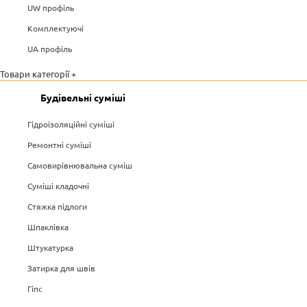
UW профіль
Комплектуючі
UA профіль
Товари категорії +
Будівельні суміші
Гідроізоляційні суміші
Ремонтні суміші
Самовирівнювальна суміш
Суміші кладочні
Стяжка підлоги
Шпаклівка
Штукатурка
Затирка для швів
Гіпс