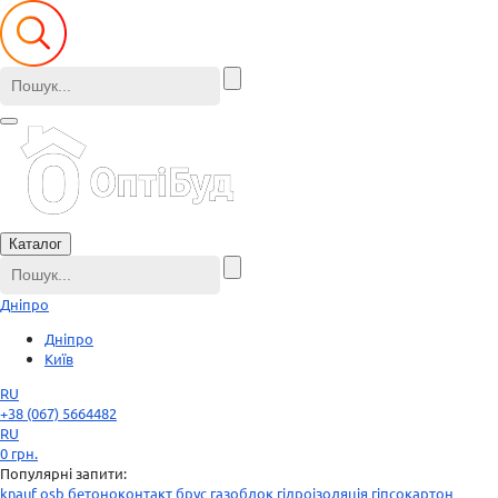
Каталог
Дніпро
Дніпро
Київ
RU
+38 (067) 5664482
RU
0
грн.
Популярні запити:
knauf
osb
бетоноконтакт
брус
газоблок
гідроізоляція
гіпсокартон