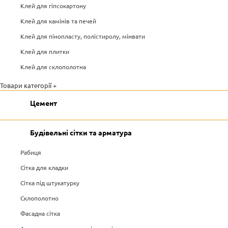
Клей для гіпсокартону
Клей для камінів та печей
Клей для пінопласту, полістиролу, мінвати
Клей для плитки
Клей для склополотна
Товари категорії +
Цемент
Будівельні сітки та арматура
Рабиця
Сітка для кладки
Сітка під штукатурку
Склополотно
Фасадна сітка