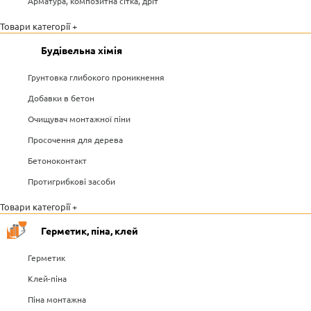
Арматура, композитна сітка, дріт
Товари категорії +
Будівельна хімія
Грунтовка глибокого проникнення
Добавки в бетон
Очищувач монтажної піни
Просочення для дерева
Бетоноконтакт
Протигрибкові засоби
Товари категорії +
Герметик, піна, клей
Герметик
Клей-піна
Піна монтажна