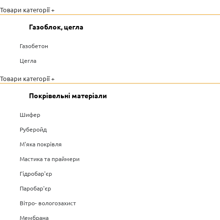
Товари категорії +
Газоблок, цегла
Газобетон
Цегла
Товари категорії +
Покрівельні матеріали
Шифер
Руберойд
М'яка покрівля
Мастика та праймери
Гідробар'єр
Паробар'єр
Вітро- вологозахист
Мембрана