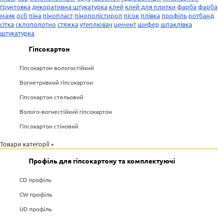
ґрунтовка
декоративна штукатурка
клей
клей для плитки
фарба
фарба
маяк
осб
піна
пінопласт
пінополістирол
пісок
плівка
профіль
ротбанд
сітка
склополотно
стяжка
утеплювач
цемент
шифер
шпаклівка
штукатурка
Гіпсокартон
Гіпсокартон вологостійкий
Вогнетривкий гіпсокартон
Гіпсокартон стельовий
Волого-вогнестійкий гіпсокартон
Гіпсокартон стіновий
Товари категорії +
Профіль для гіпсокартону та комплектуючі
CD профіль
CW профіль
UD профіль