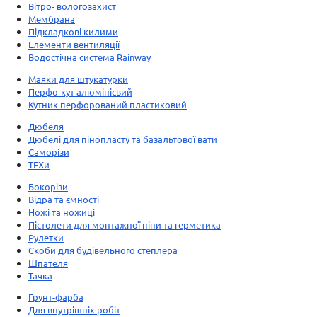
Вітро- вологозахист
Мембрана
Підкладкові килими
Елементи вентиляції
Водостічна система Rainway
Маяки для штукатурки
Перфо-кут алюмінієвий
Кутник перфорований пластиковий
Дюбеля
Дюбелі для пінопласту та базальтової вати
Саморізи
ТЕХи
Бокорізи
Відра та ємності
Ножі та ножиці
Пістолети для монтажної піни та герметика
Рулетки
Скоби для будівельного степлера
Шпателя
Тачка
Грунт-фарба
Для внутрішніх робіт