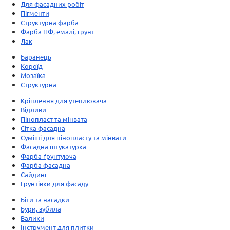
Для фасадних робіт
Пігменти
Структурна фарба
Фарба ПФ, емалі, грунт
Лак
Баранець
Короїд
Мозаїка
Структурна
Кріплення для утеплювача
Відливи
Пінопласт та мінвата
Сітка фасадна
Суміші для пінопласту та мінвати
Фасадна штукатурка
Фарба ґрунтуюча
Фарба фасадна
Сайдинг
Грунтівки для фасаду
Біти та насадки
Бури, зубила
Валики
Інструмент для плитки