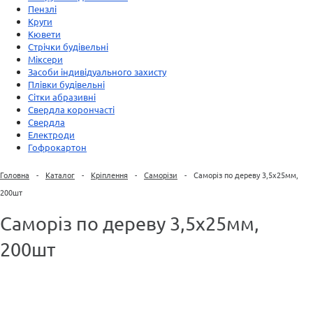
Пензлі
Круги
Кювети
Стрічки будівельні
Міксери
Засоби індивідуального захисту
Плівки будівельні
Сітки абразивні
Свердла корончасті
Свердла
Електроди
Гофрокартон
Головна
-
Каталог
-
Кріплення
-
Саморізи
-
Саморіз по дереву 3,5х25мм,
200шт
Саморіз по дереву 3,5х25мм,
200шт