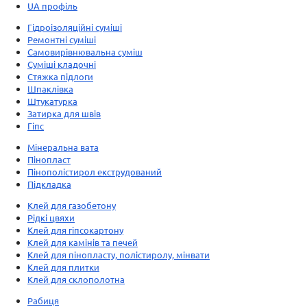
UA профіль
Гідроізоляційні суміші
Ремонтні суміші
Самовирівнювальна суміш
Суміші кладочні
Стяжка підлоги
Шпаклівка
Штукатурка
Затирка для швів
Гіпс
Мінеральна вата
Пінопласт
Пінополістирол екструдований
Підкладка
Клей для газобетону
Рідкі цвяхи
Клей для гіпсокартону
Клей для камінів та печей
Клей для пінопласту, полістиролу, мінвати
Клей для плитки
Клей для склополотна
Рабиця