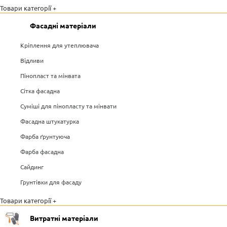
Товари категорії +
Фасадні матеріали
Кріплення для утеплювача
Відливи
Пінопласт та мінвата
Сітка фасадна
Суміші для пінопласту та мінвати
Фасадна штукатурка
Фарба ґрунтуюча
Фарба фасадна
Сайдинг
Грунтівки для фасаду
Товари категорії +
Витратні матеріали