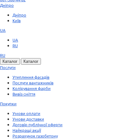
Дніпро
Дніпро
Київ
UA
UA
RU
RU
Каталог
Каталог
Послуги
Утеплення фасадів
Послуги вантажників
Колірування фарби
Вивіз сміття
Покупки
Умови оплати
Умови доставки
Договір публічної оферти
Найкращі акції
Розрахунок газобетону