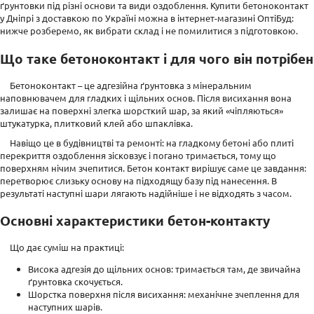
ґрунтовки під різні основи та види оздоблення. Купити бетоноконтакт
у Дніпрі з доставкою по Україні можна в інтернет-магазині ОптіБуд:
нижче розберемо, як вибрати склад і не помилитися з підготовкою.
Що таке бетоноконтакт і для чого він потрібен
Бетоноконтакт – це адгезійна ґрунтовка з мінеральним
наповнювачем для гладких і щільних основ. Після висихання вона
залишає на поверхні злегка шорсткий шар, за який «чіпляються»
штукатурка, плитковий клей або шпаклівка.
Навіщо це в будівництві та ремонті: на гладкому бетоні або плиті
перекриття оздоблення зісковзує і погано тримається, тому що
поверхням нічим зчепитися. Бетон контакт вирішує саме це завдання:
перетворює слизьку основу на підходящу базу під нанесення. В
результаті наступні шари лягають надійніше і не відходять з часом.
Основні характеристики бетон-контакту
Що дає суміш на практиці:
Висока адгезія до щільних основ: тримається там, де звичайна
ґрунтовка скочується.
Шорстка поверхня після висихання: механічне зчеплення для
наступних шарів.