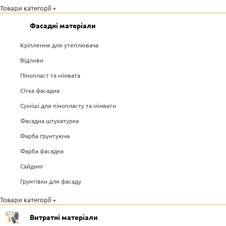
Товари категорії +
Фасадні матеріали
Кріплення для утеплювача
Відливи
Пінопласт та мінвата
Сітка фасадна
Суміші для пінопласту та мінвати
Фасадна штукатурка
Фарба ґрунтуюча
Фарба фасадна
Сайдинг
Грунтівки для фасаду
Товари категорії +
Витратні матеріали