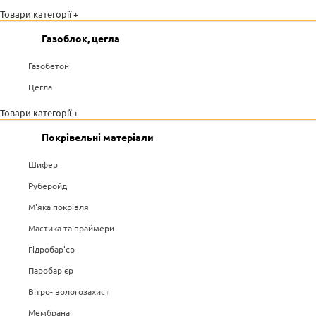
Товари категорії +
Газоблок, цегла
Газобетон
Цегла
Товари категорії +
Покрівельні матеріали
Шифер
Руберойд
М'яка покрівля
Мастика та праймери
Гідробар'єр
Паробар'єр
Вітро- вологозахист
Мембрана