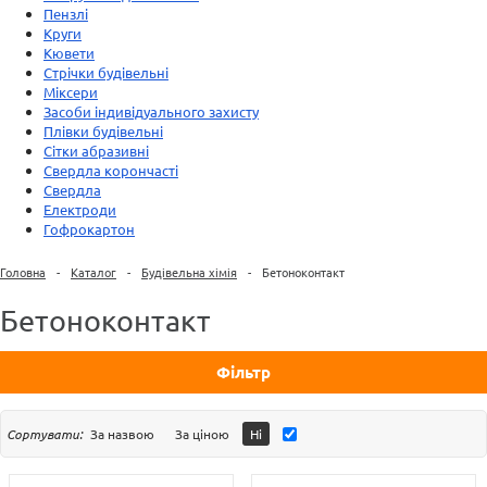
Пензлі
Круги
Кювети
Стрічки будівельні
Міксери
Засоби індивідуального захисту
Плівки будівельні
Сітки абразивні
Свердла корончасті
Свердла
Електроди
Гофрокартон
Головна
-
Каталог
-
Будівельна хімія
-
Бетоноконтакт
Бетоноконтакт
Фільтр
Сортувати:
За назвою
За ціною
Ні