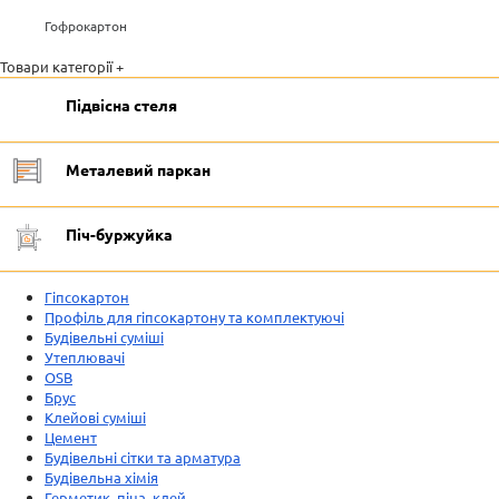
Гофрокартон
Товари категорії +
Підвісна стеля
Металевий паркан
Піч-буржуйка
Гіпсокартон
Профіль для гіпсокартону та комплектуючі
Будівельні суміші
Утеплювачі
OSB
Брус
Клейові суміші
Цемент
Будівельні сітки та арматура
Будівельна хімія
Герметик, піна, клей