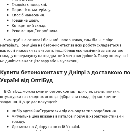
Гладкість поверхні.
Пористість матеріалу.
Спосіб нанесення.
Товщина шару.
Конкретний склад.
Рекомендації виробника.
Чим грубіша основа і більший наповнювач, тим більше піде
матеріалу. Тому ціна на бетон-контакт за всю роботу складається з
вартості упаковки та витрати: іноді більш економічний за витратою
склад у перерахунку на квадратний метр вигідніший. Точну норму на 1
м² дивіться в картці товару або на упаковці.
Купити бетоноконтакт у Дніпрі з доставкою по
Україні від ОптіБуд
В ОптіБуд можна купити бетоноконтакт для стін, стель, плитки,
штукатурки та складних основ, підібравши склад під конкретне
завдання. Що це дає покупцеві:
Вибір адгезійної ґрунтовки під основу та тип оздоблення.
Актуальна ціна вказана в каталозі поруч із характеристиками
товару.
Доставка по Дніпру та по всій Україні.