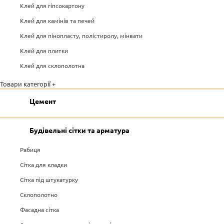
Клей для гіпсокартону
Клей для камінів та печей
Клей для пінопласту, полістиролу, мінвати
Клей для плитки
Клей для склополотна
Товари категорії +
Цемент
Будівельні сітки та арматура
Рабиця
Сітка для кладки
Сітка під штукатурку
Склополотно
Фасадна сітка