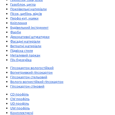
Газоблок, цегла
Покрівельні матеріали
Пісок, щебінь, відсів
Перфо-кут, маяки
Кріплення
Будівельний інструмент
Фарби
Декоративні штукатурки
Фасадні матеріали
Витратні матеріали
Підвісна стеля
Металевий паркан
Піч-буржуйка
Гіпсокартон вологостійкий
Вогнетривкий гіпсокартон
Гіпсокартон стельовий
Волого-вогнестійкий гіпсокартон
Гіпсокартон стіновий
CD профіль
CW профіль
UD профіль
UW профіль
Комплектуючі