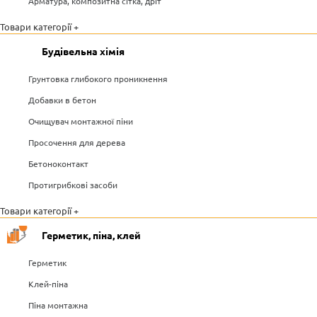
Арматура, композитна сітка, дріт
Товари категорії +
Будівельна хімія
Грунтовка глибокого проникнення
Добавки в бетон
Очищувач монтажної піни
Просочення для дерева
Бетоноконтакт
Протигрибкові засоби
Товари категорії +
Герметик, піна, клей
Герметик
Клей-піна
Піна монтажна