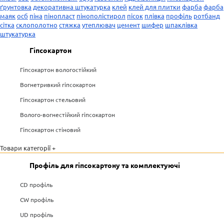
ґрунтовка
декоративна штукатурка
клей
клей для плитки
фарба
фарба
маяк
осб
піна
пінопласт
пінополістирол
пісок
плівка
профіль
ротбанд
сітка
склополотно
стяжка
утеплювач
цемент
шифер
шпаклівка
штукатурка
Гіпсокартон
Гіпсокартон вологостійкий
Вогнетривкий гіпсокартон
Гіпсокартон стельовий
Волого-вогнестійкий гіпсокартон
Гіпсокартон стіновий
Товари категорії +
Профіль для гіпсокартону та комплектуючі
CD профіль
CW профіль
UD профіль