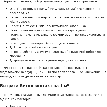
Коротко по етапах, щоб розуміти, чому підготовка є критичною:
Очистіть основу від пилу, бруду, жиру та слабких ділянок, що
обсипаються.
Перевірте міцність поверхні: бетоноконтакт наносять тільки на
міцну основу.
Перемішайте суміш згідно з інструкцією виробника.
Нанесіть пензлем, валиком або іншим відповідним
інструментом; на гладких поверхнях зручніше використовувати
валик.
Розподіліть рівномірно, без пропусків і калюж.
Дайте шару повністю висохнути.
Не починайте штукатурку, шпаклівку або плиточні роботи до
висихання.
Дотримуйтесь витрати та рекомендацій виробника.
Бетон контакт працює тільки в поєднанні з правильною
підготовкою: на брудній, неміцній або пофарбованій основі зчеплення
не буде, як би акуратно не лягав сам шар.
Витрата Бетон контакт на 1 м²
Точну норму заздалегідь визначити неможливо: витрата залежить
від кількох факторів:
Тип основи.