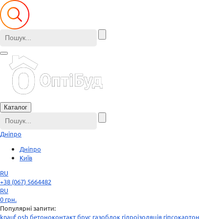
Каталог
Дніпро
Дніпро
Київ
RU
+38 (067) 5664482
RU
0
грн.
Популярні запити:
knauf
osb
бетоноконтакт
брус
газоблок
гідроізоляція
гіпсокартон