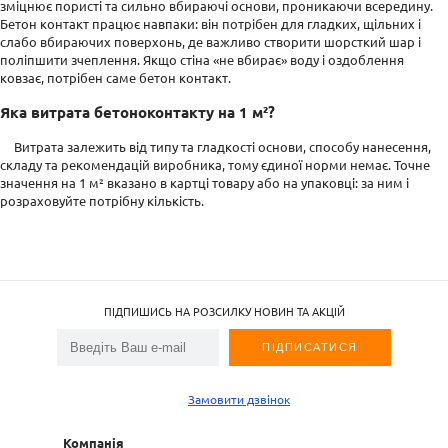
зміцнює пористі та сильно вбираючі основи, проникаючи всередину.
Бетон контакт працює навпаки: він потрібен для гладких, щільних і
слабо вбираючих поверхонь, де важливо створити шорсткий шар і
поліпшити зчеплення. Якщо стіна «не вбирає» воду і оздоблення
ковзає, потрібен саме бетон контакт.
Яка витрата бетоноконтакту на 1 м²?
Витрата залежить від типу та гладкості основи, способу нанесення,
складу та рекомендацій виробника, тому єдиної норми немає. Точне
значення на 1 м² вказано в картці товару або на упаковці: за ним і
розраховуйте потрібну кількість.
ПІДПИШИСЬ НА РОЗСИЛКУ НОВИН ТА АКЦІЙ
Замовити дзвінок
Компанія