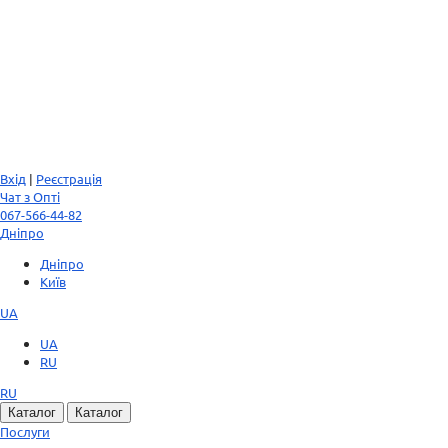
Вхід
|
Реєстрація
Чат з Опті
067-566-44-82
Дніпро
Дніпро
Київ
UA
UA
RU
RU
Каталог
Каталог
Послуги