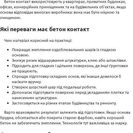
Бетон контакт використовують у квартирах, приватних будинках,
офісах, комерційних приміщеннях та на будівельних об'єктах, якщо
основа відповідає вимогам виробника: вона має бути міцною та
очищеною.
Які переваги має бетон контакт
Чим матеріал корисний на практиці:
Покращує зчеплення оздоблювальних шарів із гладкою
основою.
Знижує ризик відшарування штукатурки, клею або шпаклівки.
Підходить для гладких і щільних поверхонь, де інші ґрунтовки
не працюють.
Спрощує підготовку складних основ, які інакше довелося б
насікати вручну.
Створює шорсткий шар під подальші роботи.
Допомагає підготувати поверхню перед укладанням плитки та
нанесенням штукатурки.
Застосовується на різних етапах будівництва та ремонту.
Варто враховувати: результат залежить від підготовки. Якщо основа
брудна, обсипається або покрита старою фарбою, навіть хороший
бетон не забезпечить зчеплення. Технологія тут важливіша за марку.