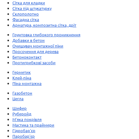
Сітка для кладки
Сітка під штукатурку
Склополотно
Фасадна сітка
Арматура, композитна сітка, дріт
Грунтовка глибокого проникнення
Добавки в бетон
Очищувач монтажної піни
Просочення для дерева
Бетоноконтакт
Протигрибкові засоби
Герметик
Клей-піна
Піна монтажна
Газобетон
Цегла
Шифер
Руберойд
М'яка покрівля
Мастика та праймери
Гідробар'єр
Паробар'єр