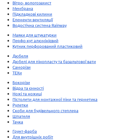
Вітро- вологозахист
Мембрана
Підкладкові килими
Елементи вентиляції
Водостічна система Rainway
Маяки для штукатурки
Перфо-кут алюмінієвий
Кутник перфорований пластиковий
Дюбеля
Дюбелі для пінопласту та базальтової вати
Саморізи
ТЕХи
Бокорізи
Відра та ємності
Ножі та ножиці
Пістолети для монтажної піни та герметика
Рулетки
Скоби для будівельного степлера
Шпателя
Тачка
Грунт-фарба
Для внутрішніх робіт