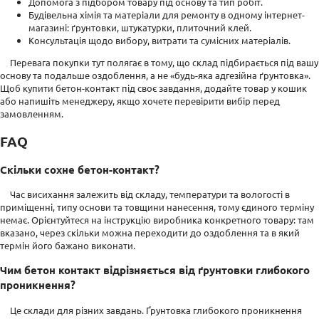
Допомога з підбором товару під основу та тип робіт.
Будівельна хімія та матеріали для ремонту в одному інтернет-
магазині: ґрунтовки, штукатурки, плиточний клей.
Консультація щодо вибору, витрати та сумісних матеріалів.
Перевага покупки тут полягає в тому, що склад підбирається під вашу
основу та подальше оздоблення, а не «будь-яка адгезійна ґрунтовка».
Щоб купити бетон-контакт під своє завдання, додайте товар у кошик
або напишіть менеджеру, якщо хочете перевірити вибір перед
замовленням.
FAQ
Скільки сохне бетон-контакт?
Час висихання залежить від складу, температури та вологості в
приміщенні, типу основи та товщини нанесення, тому єдиного терміну
немає. Орієнтуйтеся на інструкцію виробника конкретного товару: там
вказано, через скільки можна переходити до оздоблення та в який
термін його бажано виконати.
Чим бетон контакт відрізняється від ґрунтовки глибокого
проникнення?
Це склади для різних завдань. Ґрунтовка глибокого проникнення