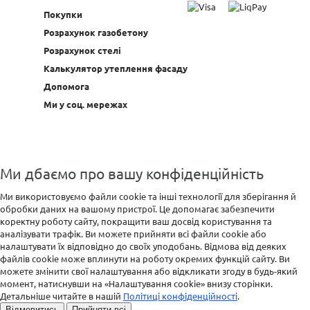
Покупки
Розрахунок газобетону
Розрахунок стелі
Калькулятор утеплення фасаду
Допомога
Ми у соц. мережах
Ми дбаємо про вашу конфіденційність
Ми використовуємо файли cookie та інші технології для зберігання й
обробки даних на вашому пристрої. Це допомагає забезпечити
коректну роботу сайту, покращити ваш досвід користування та
аналізувати трафік. Ви можете прийняти всі файли cookie або
налаштувати їх відповідно до своїх уподобань. Відмова від деяких
файлів cookie може вплинути на роботу окремих функцій сайту. Ви
можете змінити свої налаштування або відкликати згоду в будь-який
момент, натиснувши на «Налаштування cookie» внизу сторінки.
Детальніше читайте в нашій
Політиці конфіденційності
.
Відмовитись
Прийняти всі