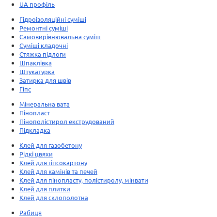
UA профіль
Гідроізоляційні суміші
Ремонтні суміші
Самовирівнювальна суміш
Суміші кладочні
Стяжка підлоги
Шпаклівка
Штукатурка
Затирка для швів
Гіпс
Мінеральна вата
Пінопласт
Пінополістирол екструдований
Підкладка
Клей для газобетону
Рідкі цвяхи
Клей для гіпсокартону
Клей для камінів та печей
Клей для пінопласту, полістиролу, мінвати
Клей для плитки
Клей для склополотна
Рабиця