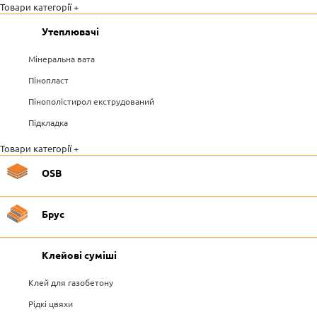
Товари категорії +
Утеплювачі
Мінеральна вата
Пінопласт
Пінополістирол екструдований
Підкладка
Товари категорії +
OSB
Брус
Клейові суміші
Клей для газобетону
Рідкі цвяхи