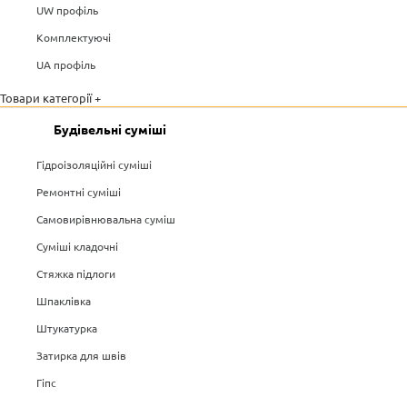
UW профіль
Комплектуючі
UA профіль
Товари категорії +
Будівельні суміші
Гідроізоляційні суміші
Ремонтні суміші
Самовирівнювальна суміш
Суміші кладочні
Стяжка підлоги
Шпаклівка
Штукатурка
Затирка для швів
Гіпс