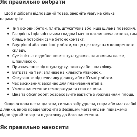
Як правильно вибрати
Щоб підібрати відповідний товар, зверніть увагу на кілька
параметрів:
Тип основи: бетон, плита, штукатурка або інша щільна поверхня.
Гладкість і щільність: чим гладша і менш поглинаюча основа, тим
більше потрібен саме бетоноконтакт.
Внутрішні або зовнішні роботи, якщо це стосується конкретного
складу.
Сумісність з оздобленням: штукатуркою, плитковим клеєм,
шпаклівкою.
Призначення: під штукатурку, плитку або шпаклівку.
Витрата на 1 м²: впливає на кількість упаковок.
Фасування: під невелику ділянку або об'ємні роботи.
Час висихання: важливо для планування етапів.
Умови нанесення: температура та стан основи.
Ціна та обсяг робіт: розраховуйте вартість з урахуванням площі.
Якщо основа нестандартна, сильно забруднена, стара або має слабкі
ділянки, вибір краще узгодити з фахівцем магазину: ми підкажемо
відповідний товар та підготовку до його нанесення.
Як правильно наносити