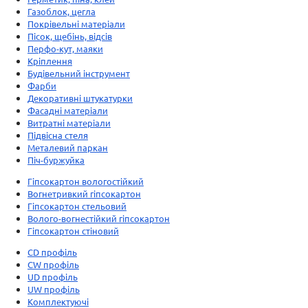
Газоблок, цегла
Покрівельні матеріали
Пісок, щебінь, відсів
Перфо-кут, маяки
Кріплення
Будівельний інструмент
Фарби
Декоративні штукатурки
Фасадні матеріали
Витратні матеріали
Підвісна стеля
Металевий паркан
Піч-буржуйка
Гіпсокартон вологостійкий
Вогнетривкий гіпсокартон
Гіпсокартон стельовий
Волого-вогнестійкий гіпсокартон
Гіпсокартон стіновий
CD профіль
CW профіль
UD профіль
UW профіль
Комплектуючі