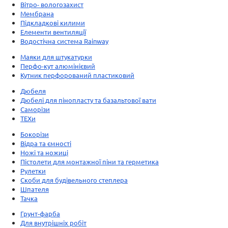
Вітро- вологозахист
Мембрана
Підкладкові килими
Елементи вентиляції
Водостічна система Rainway
Маяки для штукатурки
Перфо-кут алюмінієвий
Кутник перфорований пластиковий
Дюбеля
Дюбелі для пінопласту та базальтової вати
Саморізи
ТЕХи
Бокорізи
Відра та ємності
Ножі та ножиці
Пістолети для монтажної піни та герметика
Рулетки
Скоби для будівельного степлера
Шпателя
Тачка
Грунт-фарба
Для внутрішніх робіт