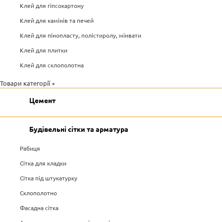
Клей для гіпсокартону
Клей для камінів та печей
Клей для пінопласту, полістиролу, мінвати
Клей для плитки
Клей для склополотна
Товари категорії +
Цемент
Будівельні сітки та арматура
Рабиця
Сітка для кладки
Сітка під штукатурку
Склополотно
Фасадна сітка