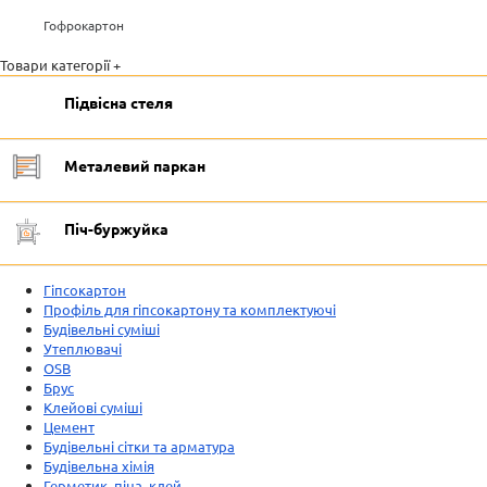
Гофрокартон
Товари категорії +
Підвісна стеля
Металевий паркан
Піч-буржуйка
Гіпсокартон
Профіль для гіпсокартону та комплектуючі
Будівельні суміші
Утеплювачі
OSB
Брус
Клейові суміші
Цемент
Будівельні сітки та арматура
Будівельна хімія
Герметик, піна, клей