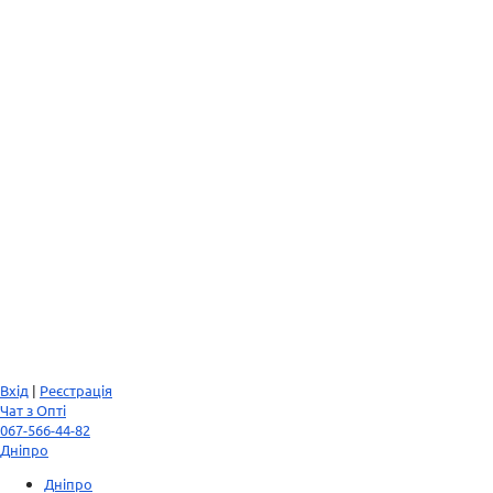
Вхід
|
Реєстрація
Чат з Опті
067-566-44-82
Дніпро
Дніпро