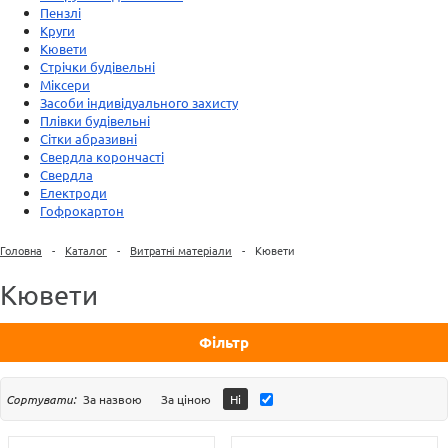
Пензлі
Круги
Кювети
Стрічки будівельні
Міксери
Засоби індивідуального захисту
Плівки будівельні
Сітки абразивні
Свердла корончасті
Свердла
Електроди
Гофрокартон
Головна
-
Каталог
-
Витратні матеріали
-
Кювети
Кювети
Фільтр
Сортувати:
За назвою
За ціною
Ні