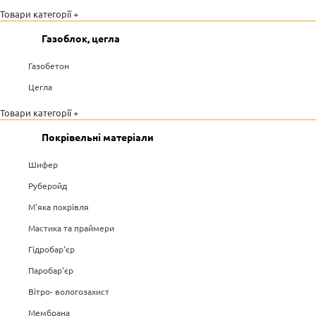
Товари категорії +
Газоблок, цегла
Газобетон
Цегла
Товари категорії +
Покрівельні матеріали
Шифер
Руберойд
М'яка покрівля
Мастика та праймери
Гідробар'єр
Паробар'єр
Вітро- вологозахист
Мембрана