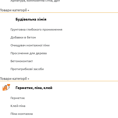
Арматура, композитна сітка, дріт
Товари категорії +
Будівельна хімія
Грунтовка глибокого проникнення
Добавки в бетон
Очищувач монтажної піни
Просочення для дерева
Бетоноконтакт
Протигрибкові засоби
Товари категорії +
Герметик, піна, клей
Герметик
Клей-піна
Піна монтажна