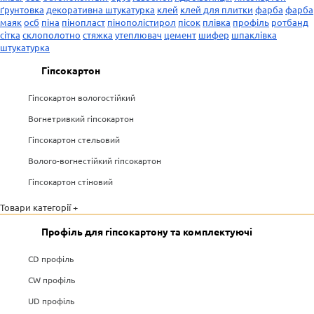
ґрунтовка
декоративна штукатурка
клей
клей для плитки
фарба
фарба
маяк
осб
піна
пінопласт
пінополістирол
пісок
плівка
профіль
ротбанд
сітка
склополотно
стяжка
утеплювач
цемент
шифер
шпаклівка
штукатурка
Гіпсокартон
Гіпсокартон вологостійкий
Вогнетривкий гіпсокартон
Гіпсокартон стельовий
Волого-вогнестійкий гіпсокартон
Гіпсокартон стіновий
Товари категорії +
Профіль для гіпсокартону та комплектуючі
CD профіль
CW профіль
UD профіль