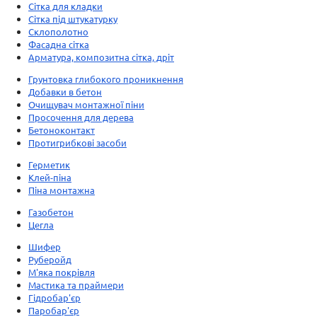
Сітка для кладки
Сітка під штукатурку
Склополотно
Фасадна сітка
Арматура, композитна сітка, дріт
Грунтовка глибокого проникнення
Добавки в бетон
Очищувач монтажної піни
Просочення для дерева
Бетоноконтакт
Протигрибкові засоби
Герметик
Клей-піна
Піна монтажна
Газобетон
Цегла
Шифер
Руберойд
М'яка покрівля
Мастика та праймери
Гідробар'єр
Паробар'єр