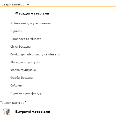
Товари категорії +
Фасадні матеріали
Кріплення для утеплювача
Відливи
Пінопласт та мінвата
Сітка фасадна
Суміші для пінопласту та мінвати
Фасадна штукатурка
Фарба ґрунтуюча
Фарба фасадна
Сайдинг
Грунтівки для фасаду
Товари категорії +
Витратні матеріали