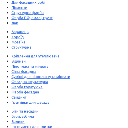
Для фасадних робіт
Пігменти
Структурна фарба
Фарба ПФ, емалі, грунт
Лак
Баранець
Короїд
Мозаїка
Структурна
Кріплення для утеплювача
Відливи
Пінопласт та мінвата
Сітка фасадна
Суміші для пінопласту та мінвати
Фасадна штукатурка
Фарба ґрунтуюча
Фарба фасадна
Сайдинг
Грунтівки для фасаду
Біти та насадки
Бури, зубила
Валики
Інструмент для плитки