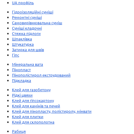
UA профіль
Гідроізоляційні суміші
Ремонтні суміші
Самовирівнювальна суміш
Суміші кладочні
Стяжка підлоги
Шпаклівка
Штукатурка
Затирка для швів
Гіпс
Мінеральна вата
Пінопласт
Пінополістирол екструдований
Підкладка
Клей для газобетону
Рідкі цвяхи
Клей для гіпсокартону
Клей для камінів та печей
Клей для пінопласту, полістиролу, мінвати
Клей для плитки
Клей для склополотна
Рабиця