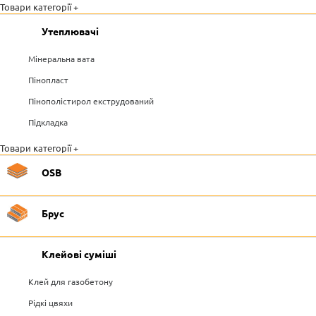
Товари категорії +
Утеплювачі
Мінеральна вата
Пінопласт
Пінополістирол екструдований
Підкладка
Товари категорії +
OSB
Брус
Клейові суміші
Клей для газобетону
Рідкі цвяхи