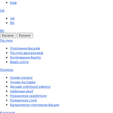
Київ
UA
UA
RU
RU
Каталог
Каталог
Послуги
Утеплення фасадів
Послуги вантажників
Колірування фарби
Вивіз сміття
Покупки
Умови оплати
Умови доставки
Договір публічної оферти
Найкращі акції
Розрахунок газобетону
Розрахунок стелі
Калькулятор утеплення фасаду
Компанія