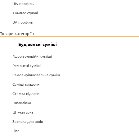
UW профіль
Комплектуючі
UA профіль
Товари категорії +
Будівельні суміші
Гідроізоляційні суміші
Ремонтні суміші
Самовирівнювальна суміш
Суміші кладочні
Стяжка підлоги
Шпаклівка
Штукатурка
Затирка для швів
Гіпс