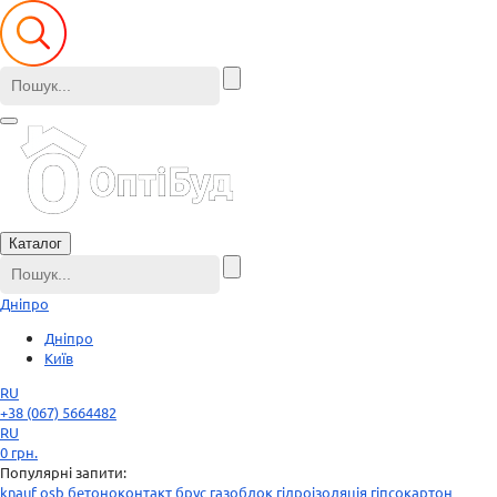
Каталог
Дніпро
Дніпро
Київ
RU
+38 (067) 5664482
RU
0
грн.
Популярні запити:
knauf
osb
бетоноконтакт
брус
газоблок
гідроізоляція
гіпсокартон