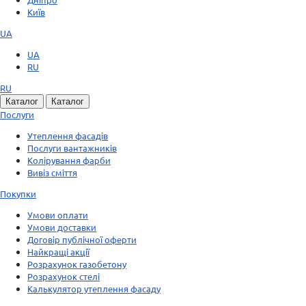
Київ
UA
UA
RU
RU
Каталог
Каталог
Послуги
Утеплення фасадів
Послуги вантажників
Колірування фарби
Вивіз сміття
Покупки
Умови оплати
Умови доставки
Договір публічної оферти
Найкращі акції
Розрахунок газобетону
Розрахунок стелі
Калькулятор утеплення фасаду