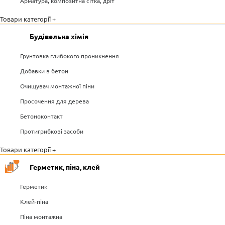
Арматура, композитна сітка, дріт
Товари категорії +
Будівельна хімія
Грунтовка глибокого проникнення
Добавки в бетон
Очищувач монтажної піни
Просочення для дерева
Бетоноконтакт
Протигрибкові засоби
Товари категорії +
Герметик, піна, клей
Герметик
Клей-піна
Піна монтажна