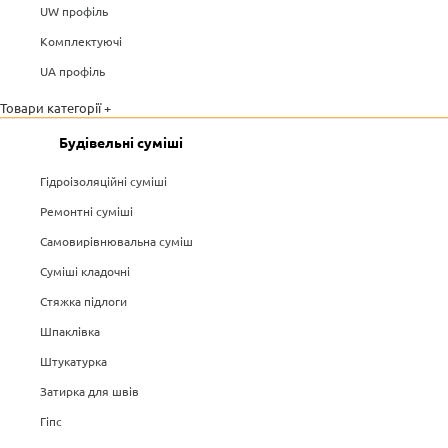
UW профіль
Комплектуючі
UA профіль
Товари категорії +
Будівельні суміші
Гідроізоляційні суміші
Ремонтні суміші
Самовирівнювальна суміш
Суміші кладочні
Стяжка підлоги
Шпаклівка
Штукатурка
Затирка для швів
Гіпс