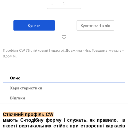
-
+
Купити
Купити за 1 клiк
Профіль CW 75 стійковий Індастрі. Довжина - 4м. Товщина металу –
0,55мм.
Опис
Xарактеристики
Відгуки
Стієчний профіль CW
мають С-подібну форму і служать, як правило, в
якості вертикальних стійок при створенні каркасів