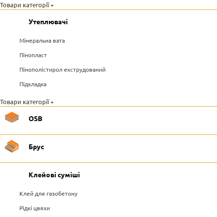
Товари категорії +
Утеплювачі
Мінеральна вата
Пінопласт
Пінополістирол екструдований
Підкладка
Товари категорії +
OSB
Брус
Клейові суміші
Клей для газобетону
Рідкі цвяхи