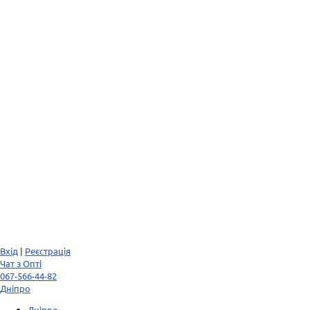
Вхід
|
Реєстрація
Чат з Опті
067-566-44-82
Дніпро
Дніпро