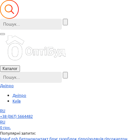
Каталог
Дніпро
Дніпро
Київ
RU
+38 (067) 5664482
RU
0
грн.
Популярні запити:
knauf
osb
бетоноконтакт
брус
газоблок
гідроізоляція
гіпсокартон