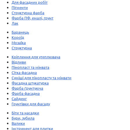
Для фасадних робіт
Пігменти
Структурна фарба
Фарба ПФ, емалі, грунт
Лак
Баранець
Короїд
Мозаїка
Структурна
Кріплення для утеплювача
Відливи
Пінопласт та мінвата
Сітка фасадна
Суміші для пінопласту та мінвати
Фасадна штукатурка
Фарба ґрунтуюча
Фарба фасадна
Сайдинг
Грунтівки для фасаду
Біти та насадки
Бури, зубила
Валики
Інструмент для плитки