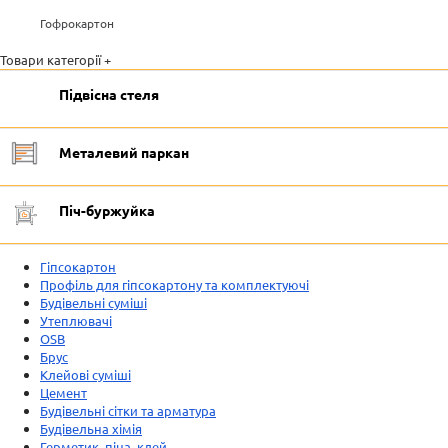
Гофрокартон
Товари категорії +
Підвісна стеля
Металевий паркан
Піч-буржуйка
Гіпсокартон
Профіль для гіпсокартону та комплектуючі
Будівельні суміші
Утеплювачі
OSB
Брус
Клейові суміші
Цемент
Будівельні сітки та арматура
Будівельна хімія
Герметик, піна, клей