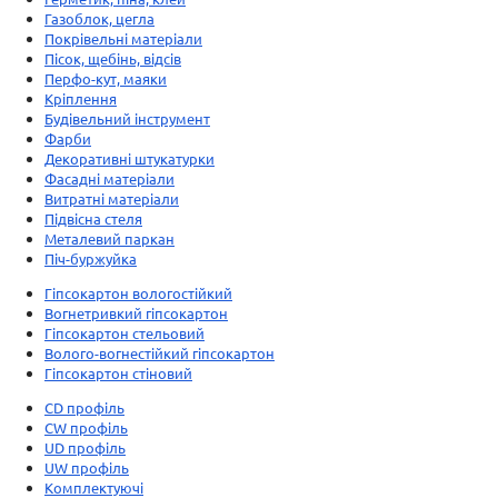
Газоблок, цегла
Покрівельні матеріали
Пісок, щебінь, відсів
Перфо-кут, маяки
Кріплення
Будівельний інструмент
Фарби
Декоративні штукатурки
Фасадні матеріали
Витратні матеріали
Підвісна стеля
Металевий паркан
Піч-буржуйка
Гіпсокартон вологостійкий
Вогнетривкий гіпсокартон
Гіпсокартон стельовий
Волого-вогнестійкий гіпсокартон
Гіпсокартон стіновий
CD профіль
CW профіль
UD профіль
UW профіль
Комплектуючі