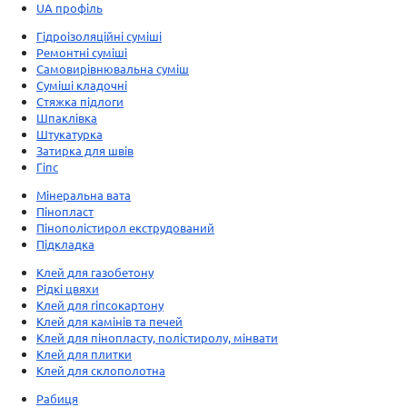
UA профіль
Гідроізоляційні суміші
Ремонтні суміші
Самовирівнювальна суміш
Суміші кладочні
Стяжка підлоги
Шпаклівка
Штукатурка
Затирка для швів
Гіпс
Мінеральна вата
Пінопласт
Пінополістирол екструдований
Підкладка
Клей для газобетону
Рідкі цвяхи
Клей для гіпсокартону
Клей для камінів та печей
Клей для пінопласту, полістиролу, мінвати
Клей для плитки
Клей для склополотна
Рабиця