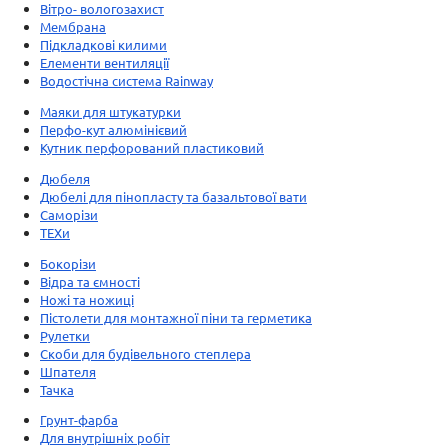
Вітро- вологозахист
Мембрана
Підкладкові килими
Елементи вентиляції
Водостічна система Rainway
Маяки для штукатурки
Перфо-кут алюмінієвий
Кутник перфорований пластиковий
Дюбеля
Дюбелі для пінопласту та базальтової вати
Саморізи
ТЕХи
Бокорізи
Відра та ємності
Ножі та ножиці
Пістолети для монтажної піни та герметика
Рулетки
Скоби для будівельного степлера
Шпателя
Тачка
Грунт-фарба
Для внутрішніх робіт