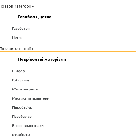
Товари категорії +
Газоблок, цегла
Газобетон
Цегла
Товари категорії +
Покрівельні матеріали
Шифер
Руберойд
М'яка покрівля
Мастика та праймери
Гідробар'єр
Паробар'єр
Вітро- вологозахист
Мембрана