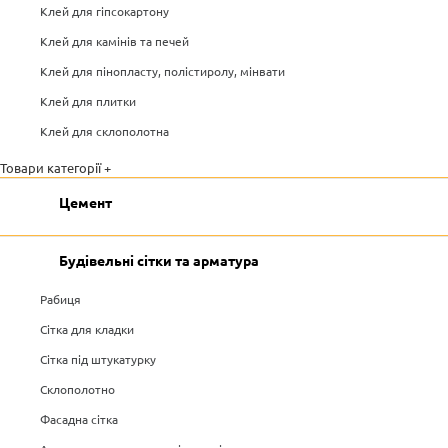
Клей для гіпсокартону
Клей для камінів та печей
Клей для пінопласту, полістиролу, мінвати
Клей для плитки
Клей для склополотна
Товари категорії +
Цемент
Будівельні сітки та арматура
Рабиця
Сітка для кладки
Сітка під штукатурку
Склополотно
Фасадна сітка