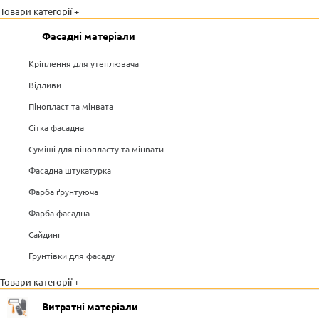
Товари категорії +
Фасадні матеріали
Кріплення для утеплювача
Відливи
Пінопласт та мінвата
Сітка фасадна
Суміші для пінопласту та мінвати
Фасадна штукатурка
Фарба ґрунтуюча
Фарба фасадна
Сайдинг
Грунтівки для фасаду
Товари категорії +
Витратні матеріали