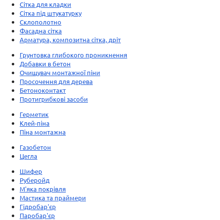
Сітка для кладки
Сітка під штукатурку
Склополотно
Фасадна сітка
Арматура, композитна сітка, дріт
Грунтовка глибокого проникнення
Добавки в бетон
Очищувач монтажної піни
Просочення для дерева
Бетоноконтакт
Протигрибкові засоби
Герметик
Клей-піна
Піна монтажна
Газобетон
Цегла
Шифер
Руберойд
М'яка покрівля
Мастика та праймери
Гідробар'єр
Паробар'єр