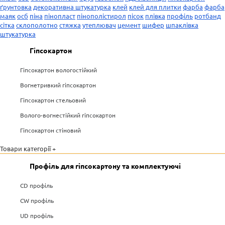
ґрунтовка
декоративна штукатурка
клей
клей для плитки
фарба
фарба
маяк
осб
піна
пінопласт
пінополістирол
пісок
плівка
профіль
ротбанд
сітка
склополотно
стяжка
утеплювач
цемент
шифер
шпаклівка
штукатурка
Гіпсокартон
Гіпсокартон вологостійкий
Вогнетривкий гіпсокартон
Гіпсокартон стельовий
Волого-вогнестійкий гіпсокартон
Гіпсокартон стіновий
Товари категорії +
Профіль для гіпсокартону та комплектуючі
CD профіль
CW профіль
UD профіль