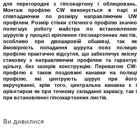
для перегородок з гіпсокартону і облицювань.
Монтаж профілю CW виконується в парі зі
співпадаючим по розміру направляючим UW
профілем. Розмір стінки стієчного профілю значно
полегшує роботу майстра по встановленню
шурупів у процесі кріплення гіпсокартонних листів,
особливо при двошаровій обшивці, так як
ймовірність попадання шурупа повз полицю
профілю практично відсутня, що забезпечує якісну
стиковку з направляючим профілем та гарантує
щільну, без зазорів конструкцію. Перевагою CW-
профілю є також поздовжні канавки на полиці
профілю, які центрують шуруп при його
вкручуванні, крім того, центральна канавка є і
орієнтиром як при точному складанні каркасу, так і
при встановленні гіпсокартонних листів.
Ви дивилися