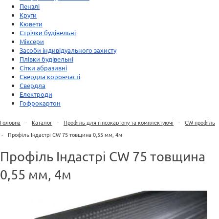
Пензлі
Круги
Кювети
Стрічки будівельні
Міксери
Засоби індивідуального захисту
Плівки будівельні
Сітки абразивні
Свердла корончасті
Свердла
Електроди
Гофрокартон
Головна
-
Каталог
-
Профіль для гіпсокартону та комплектуючі
-
CW профіль
-
Профіль Індастрі CW 75 товщина 0,55 мм, 4м
Профіль Індастрі CW 75 товщина
0,55 мм, 4м