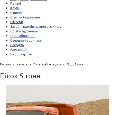
Пензлі
Круги
Кювети
Стрічки будівельні
Міксери
Засоби індивідуального захисту
Плівки будівельні
Сітки абразивні
Свердла корончасті
Свердла
Електроди
Гофрокартон
Головна
-
Каталог
-
Пісок, щебінь, відсів
-
Пісок 5 тонн
Пісок 5 тонн