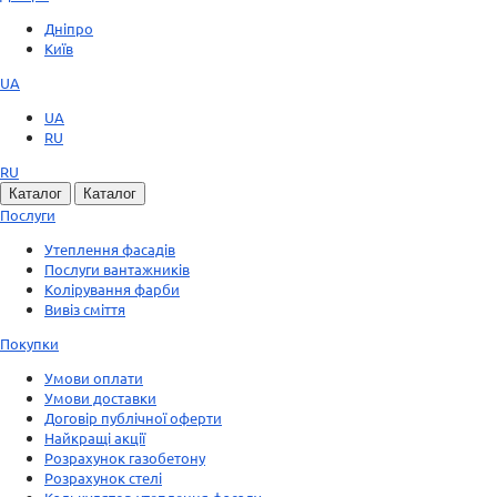
Дніпро
Київ
UA
UA
RU
RU
Каталог
Каталог
Послуги
Утеплення фасадів
Послуги вантажників
Колірування фарби
Вивіз сміття
Покупки
Умови оплати
Умови доставки
Договір публічної оферти
Найкращі акції
Розрахунок газобетону
Розрахунок стелі