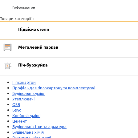
Гофрокартон
Товари категорії +
Підвісна стеля
Металевий паркан
Піч-буржуйка
Гіпсокартон
Профіль для гіпсокартону та комплектуючі
Будівельні суміші
Утеплювачі
OSB
Брус
Клейові суміші
Цемент
Будівельні сітки та арматура
Будівельна хімія
Герметик, піна, клей