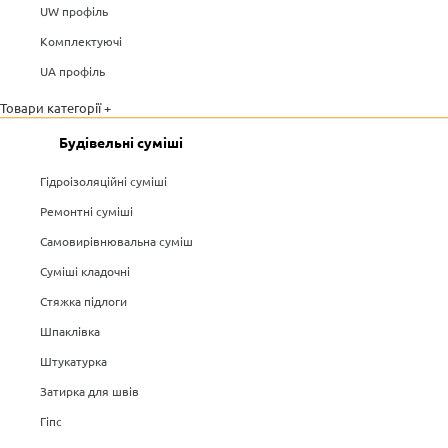
UW профіль
Комплектуючі
UA профіль
Товари категорії +
Будівельні суміші
Гідроізоляційні суміші
Ремонтні суміші
Самовирівнювальна суміш
Суміші кладочні
Стяжка підлоги
Шпаклівка
Штукатурка
Затирка для швів
Гіпс