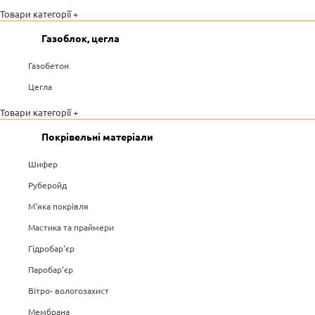
Товари категорії +
Газоблок, цегла
Газобетон
Цегла
Товари категорії +
Покрівельні матеріали
Шифер
Руберойд
М'яка покрівля
Мастика та праймери
Гідробар'єр
Паробар'єр
Вітро- вологозахист
Мембрана