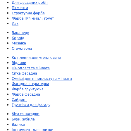
Для фасадних робіт
Пігменти
Структурна фарба
Фарба ПФ, емалі, грунт
Лак
Баранець
Короїд
Мозаїка
Структурна
Кріплення для утеплювача
Відливи
Пінопласт та мінвата
Сітка фасадна
Суміші для пінопласту та мінвати
Фасадна штукатурка
Фарба ґрунтуюча
Фарба фасадна
Сайдинг
Грунтівки для фасаду
Біти та насадки
Бури, зубила
Валики
Інструмент для плитки