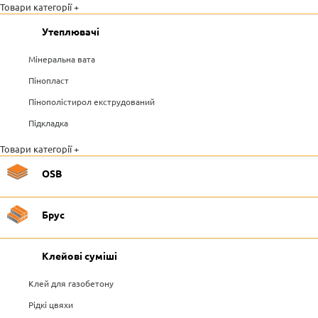
Товари категорії +
Утеплювачі
Мінеральна вата
Пінопласт
Пінополістирол екструдований
Підкладка
Товари категорії +
OSB
Брус
Клейові суміші
Клей для газобетону
Рідкі цвяхи