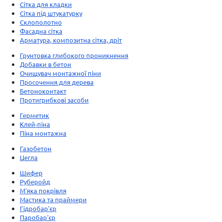
Сітка для кладки
Сітка під штукатурку
Склополотно
Фасадна сітка
Арматура, композитна сітка, дріт
Грунтовка глибокого проникнення
Добавки в бетон
Очищувач монтажної піни
Просочення для дерева
Бетоноконтакт
Протигрибкові засоби
Герметик
Клей-піна
Піна монтажна
Газобетон
Цегла
Шифер
Руберойд
М'яка покрівля
Мастика та праймери
Гідробар'єр
Паробар'єр