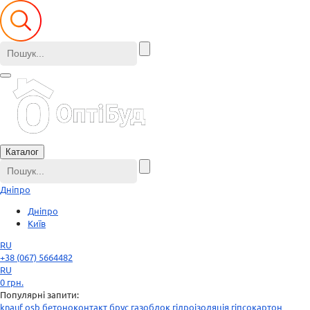
Каталог
Дніпро
Дніпро
Київ
RU
+38 (067) 5664482
RU
0
грн.
Популярні запити:
knauf
osb
бетоноконтакт
брус
газоблок
гідроізоляція
гіпсокартон