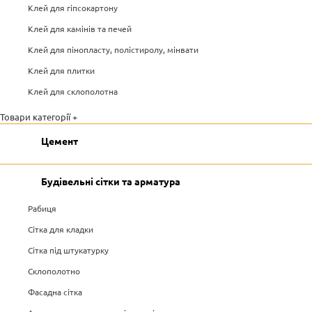
Клей для гіпсокартону
Клей для камінів та печей
Клей для пінопласту, полістиролу, мінвати
Клей для плитки
Клей для склополотна
Товари категорії +
Цемент
Будівельні сітки та арматура
Рабиця
Сітка для кладки
Сітка під штукатурку
Склополотно
Фасадна сітка