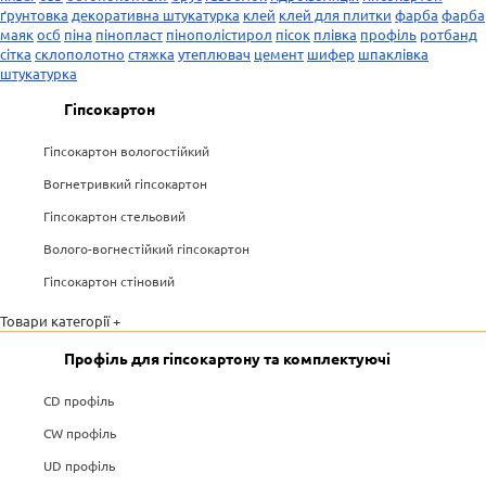
ґрунтовка
декоративна штукатурка
клей
клей для плитки
фарба
фарба
маяк
осб
піна
пінопласт
пінополістирол
пісок
плівка
профіль
ротбанд
сітка
склополотно
стяжка
утеплювач
цемент
шифер
шпаклівка
штукатурка
Гіпсокартон
Гіпсокартон вологостійкий
Вогнетривкий гіпсокартон
Гіпсокартон стельовий
Волого-вогнестійкий гіпсокартон
Гіпсокартон стіновий
Товари категорії +
Профіль для гіпсокартону та комплектуючі
CD профіль
CW профіль
UD профіль