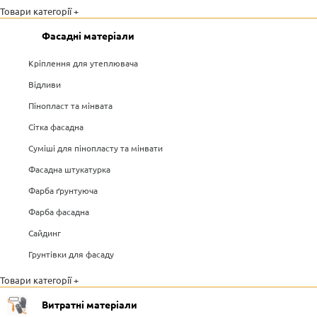
Товари категорії +
Фасадні матеріали
Кріплення для утеплювача
Відливи
Пінопласт та мінвата
Сітка фасадна
Суміші для пінопласту та мінвати
Фасадна штукатурка
Фарба ґрунтуюча
Фарба фасадна
Сайдинг
Грунтівки для фасаду
Товари категорії +
Витратні матеріали