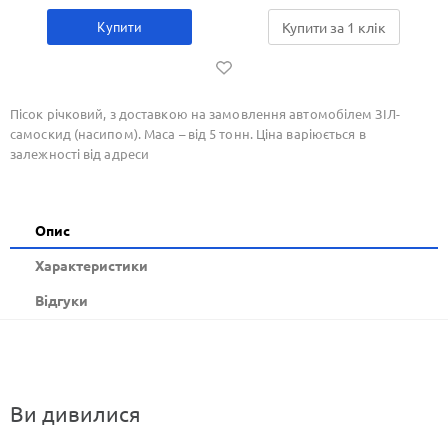
Купити
Купити за 1 клiк
Пісок річковий, з доставкою на замовлення автомобілем ЗІЛ-
самоскид (насипом). Маса – від 5 тонн. Ціна варіюється в
залежності від адреси
Опис
Xарактеристики
Відгуки
Ви дивилися