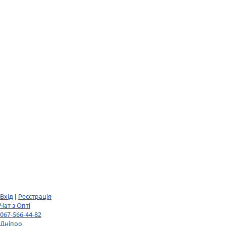
Вхід
|
Реєстрація
Чат з Опті
067-566-44-82
Дніпро