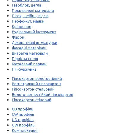
Газоблок, цегла
Покрівельні матеріали
Пісок, щебінь, відсів
Перфо-кут, маяки
Кріплення
Будівельний інструмент
Фарби
Декоративні штукатурки
Фасадні матеріали
Витратні матеріали
Підвісна стеля
Металевий паркан
Піч-буржуйка
Гіпсокартон вологостійкий
Вогнетривкий гіпсокартон
Гіпсокартон стельовий
Волого-вогнестійкий гіпсокартон
Гіпсокартон стіновий
CD профіль
CW профіль
UD профіль
UW профіль
Комплектуючі