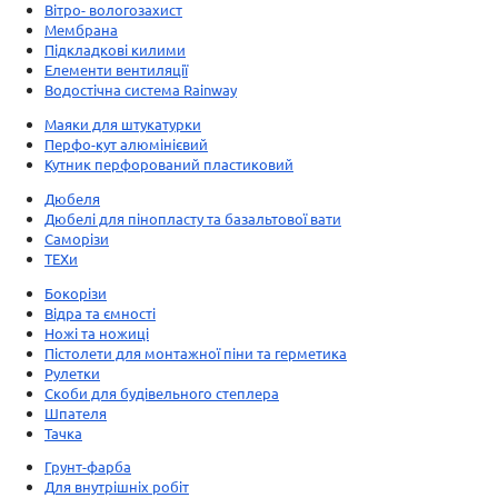
Вітро- вологозахист
Мембрана
Підкладкові килими
Елементи вентиляції
Водостічна система Rainway
Маяки для штукатурки
Перфо-кут алюмінієвий
Кутник перфорований пластиковий
Дюбеля
Дюбелі для пінопласту та базальтової вати
Саморізи
ТЕХи
Бокорізи
Відра та ємності
Ножі та ножиці
Пістолети для монтажної піни та герметика
Рулетки
Скоби для будівельного степлера
Шпателя
Тачка
Грунт-фарба
Для внутрішніх робіт