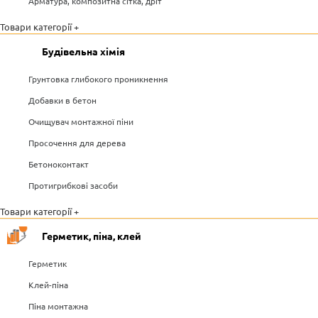
Арматура, композитна сітка, дріт
Товари категорії +
Будівельна хімія
Грунтовка глибокого проникнення
Добавки в бетон
Очищувач монтажної піни
Просочення для дерева
Бетоноконтакт
Протигрибкові засоби
Товари категорії +
Герметик, піна, клей
Герметик
Клей-піна
Піна монтажна