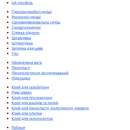
UA профіль
Гідроізоляційні суміші
Ремонтні суміші
Самовирівнювальна суміш
Суміші кладочні
Стяжка підлоги
Шпаклівка
Штукатурка
Затирка для швів
Гіпс
Мінеральна вата
Пінопласт
Пінополістирол екструдований
Підкладка
Клей для газобетону
Рідкі цвяхи
Клей для гіпсокартону
Клей для камінів та печей
Клей для пінопласту, полістиролу, мінвати
Клей для плитки
Клей для склополотна
Рабиця