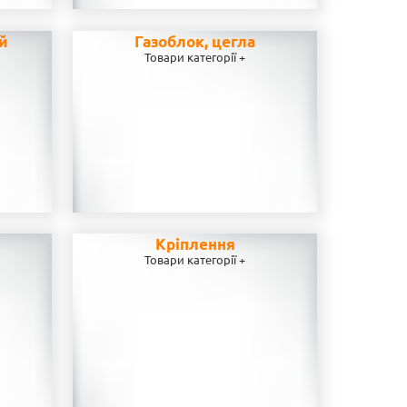
ей
Газоблок, цегла
Товари категорії +
Кріплення
Товари категорії +