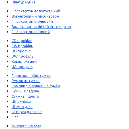
Піч-буржуйка
Гіпсокартон вологостійкий
Вогнетривкий гіпсокартон
Гіпсокартон стельовий
Волого-вогнестійкий гіпсокартон
Гіпсокартон стіновий
CD профіль
CW профіль
UD профіль
UW профіль
Комплектуючі
UA профіль
Гідроізоляційні суміші
Ремонтні суміші
Самовирівнювальна суміш
Суміші кладочні
Стяжка підлоги
Шпаклівка
Штукатурка
Затирка для швів
Гіпс
Мінеральна вата