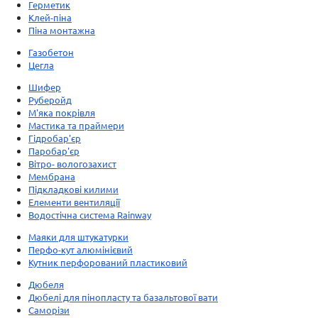
Герметик
Клей-піна
Піна монтажна
Газобетон
Цегла
Шифер
Руберойд
М'яка покрівля
Мастика та праймери
Гідробар'єр
Паробар'єр
Вітро- вологозахист
Мембрана
Підкладкові килими
Елементи вентиляції
Водостічна система Rainway
Маяки для штукатурки
Перфо-кут алюмінієвий
Кутник перфорований пластиковий
Дюбеля
Дюбелі для пінопласту та базальтової вати
Саморізи