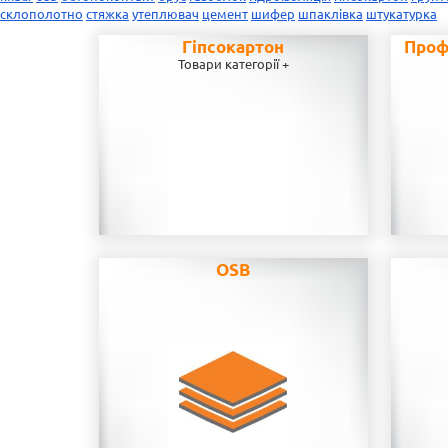
склополотно
стяжка
утеплювач
цемент
шифер
шпаклівка
штукатурка
Гіпсокартон
Проф
Товари категорії +
OSB