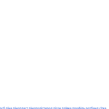
осб
піна
пінопласт
пінополістирол
пісок
плівка
профіль
ротбанд
сітка