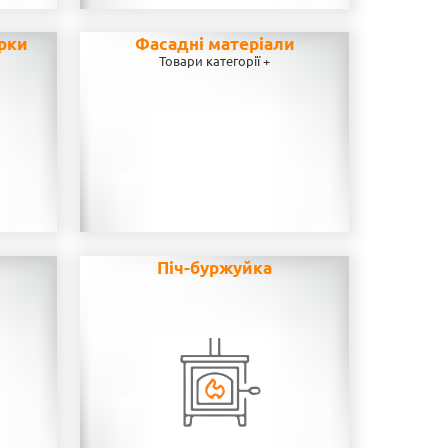
рки
Фасадні матеріали
Товари категорії +
н
Піч-буржуйка