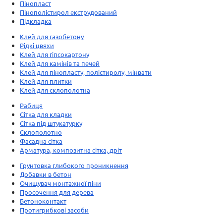
Пінопласт
Пінополістирол екструдований
Підкладка
Клей для газобетону
Рідкі цвяхи
Клей для гіпсокартону
Клей для камінів та печей
Клей для пінопласту, полістиролу, мінвати
Клей для плитки
Клей для склополотна
Рабиця
Сітка для кладки
Сітка під штукатурку
Склополотно
Фасадна сітка
Арматура, композитна сітка, дріт
Грунтовка глибокого проникнення
Добавки в бетон
Очищувач монтажної піни
Просочення для дерева
Бетоноконтакт
Протигрибкові засоби