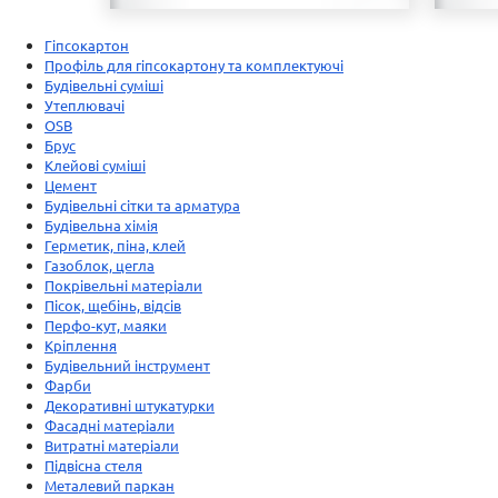
Гіпсокартон
Профіль для гіпсокартону та комплектуючі
Будівельні суміші
Утеплювачі
OSB
Брус
Клейові суміші
Цемент
Будівельні сітки та арматура
Будівельна хімія
Герметик, піна, клей
Газоблок, цегла
Покрівельні матеріали
Пісок, щебінь, відсів
Перфо-кут, маяки
Кріплення
Будівельний інструмент
Фарби
Декоративні штукатурки
Фасадні матеріали
Витратні матеріали
Підвісна стеля
Металевий паркан