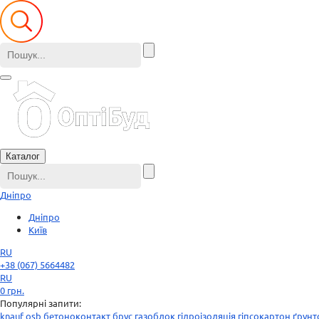
Каталог
Дніпро
Дніпро
Київ
RU
+38 (067) 5664482
RU
0
грн.
Популярні запити:
knauf
osb
бетоноконтакт
брус
газоблок
гідроізоляція
гіпсокартон
ґрунт