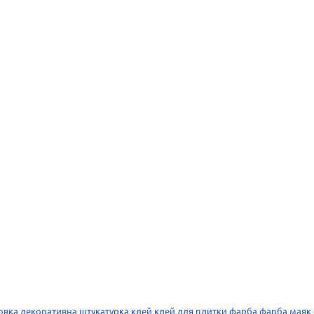
овка
декоративна штукатурка
клей
клей для плитки
фарба
фарба
маяк