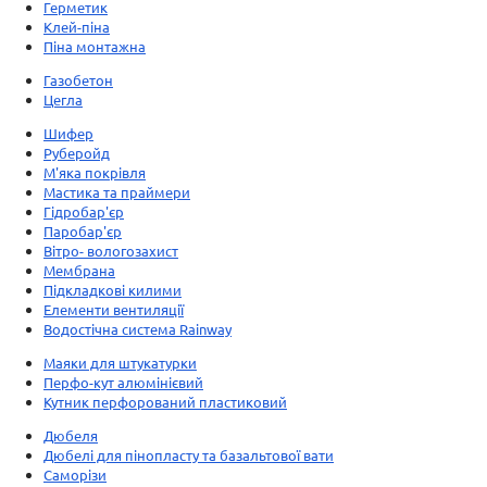
Герметик
Клей-піна
Піна монтажна
Газобетон
Цегла
Шифер
Руберойд
М'яка покрівля
Мастика та праймери
Гідробар'єр
Паробар'єр
Вітро- вологозахист
Мембрана
Підкладкові килими
Елементи вентиляції
Водостічна система Rainway
Маяки для штукатурки
Перфо-кут алюмінієвий
Кутник перфорований пластиковий
Дюбеля
Дюбелі для пінопласту та базальтової вати
Саморізи