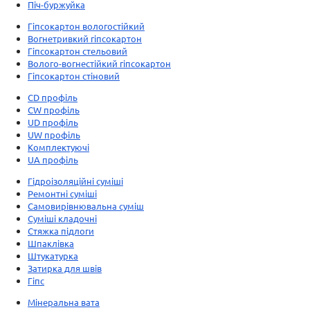
Піч-буржуйка
Гіпсокартон вологостійкий
Вогнетривкий гіпсокартон
Гіпсокартон стельовий
Волого-вогнестійкий гіпсокартон
Гіпсокартон стіновий
CD профіль
CW профіль
UD профіль
UW профіль
Комплектуючі
UA профіль
Гідроізоляційні суміші
Ремонтні суміші
Самовирівнювальна суміш
Суміші кладочні
Стяжка підлоги
Шпаклівка
Штукатурка
Затирка для швів
Гіпс
Мінеральна вата