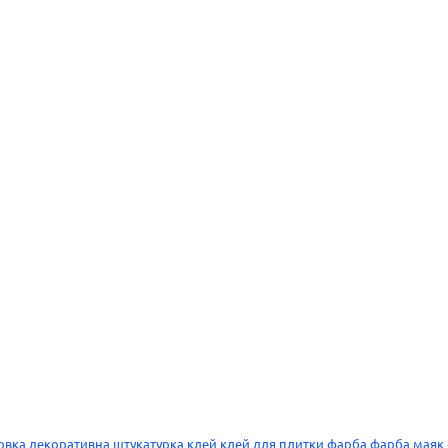
овка
декоративна штукатурка
клей
клей для плитки
фарба
фарба
маяк