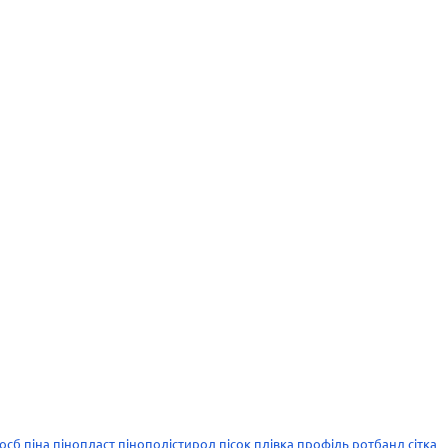
осб
піна
пінопласт
пінополістирол
пісок
плівка
профіль
ротбанд
сітка