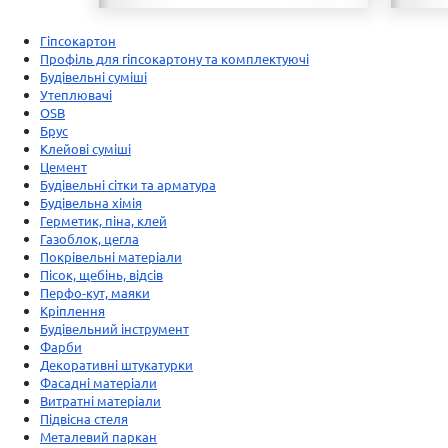
Гіпсокартон
Профіль для гіпсокартону та комплектуючі
Будівельні суміші
Утеплювачі
OSB
Брус
Клейові суміші
Цемент
Будівельні сітки та арматура
Будівельна хімія
Герметик, піна, клей
Газоблок, цегла
Покрівельні матеріали
Пісок, щебінь, відсів
Перфо-кут, маяки
Кріплення
Будівельний інструмент
Фарби
Декоративні штукатурки
Фасадні матеріали
Витратні матеріали
Підвісна стеля
Металевий паркан