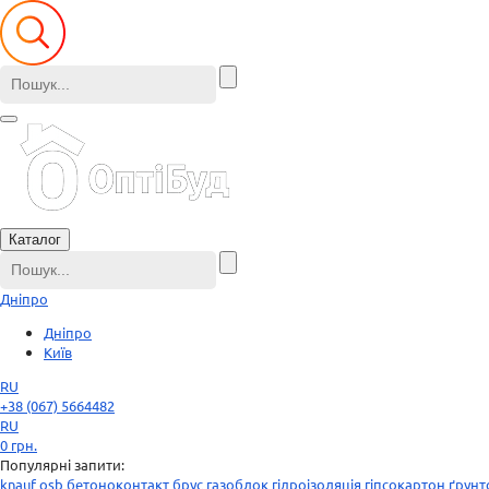
Каталог
Дніпро
Дніпро
Київ
RU
+38 (067) 5664482
RU
0
грн.
Популярні запити:
knauf
osb
бетоноконтакт
брус
газоблок
гідроізоляція
гіпсокартон
ґрунт