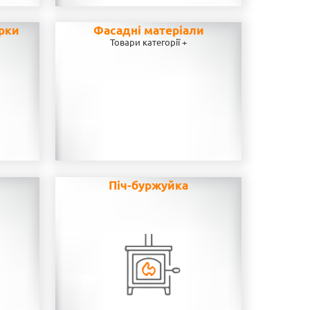
рки
Фасадні матеріали
Товари категорії +
н
Піч-буржуйка