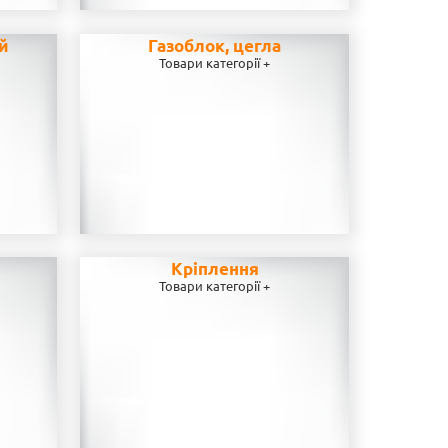
ей
Газоблок, цегла
Товари категорії +
Кріплення
Товари категорії +