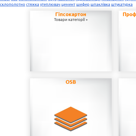
склополотно
стяжка
утеплювач
цемент
шифер
шпаклівка
штукатурка
Гіпсокартон
Проф
Товари категорії +
OSB