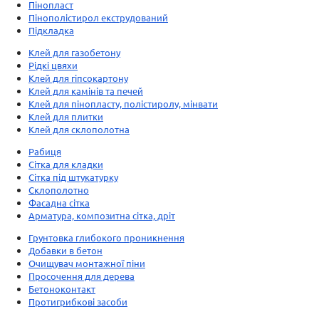
Пінопласт
Пінополістирол екструдований
Підкладка
Клей для газобетону
Рідкі цвяхи
Клей для гіпсокартону
Клей для камінів та печей
Клей для пінопласту, полістиролу, мінвати
Клей для плитки
Клей для склополотна
Рабиця
Сітка для кладки
Сітка під штукатурку
Склополотно
Фасадна сітка
Арматура, композитна сітка, дріт
Грунтовка глибокого проникнення
Добавки в бетон
Очищувач монтажної піни
Просочення для дерева
Бетоноконтакт
Протигрибкові засоби