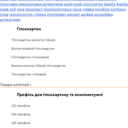
ґрунтовка
декоративна штукатурка
клей
клей для плитки
фарба
фарба
маяк
осб
піна
пінопласт
пінополістирол
пісок
плівка
профіль
ротбанд
сітка
склополотно
стяжка
утеплювач
цемент
шифер
шпаклівка
штукатурка
Гіпсокартон
Гіпсокартон вологостійкий
Вогнетривкий гіпсокартон
Гіпсокартон стельовий
Волого-вогнестійкий гіпсокартон
Гіпсокартон стіновий
Товари категорії +
Профіль для гіпсокартону та комплектуючі
CD профіль
CW профіль
UD профіль