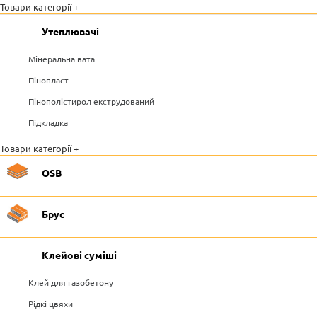
Товари категорії +
Утеплювачі
Мінеральна вата
Пінопласт
Пінополістирол екструдований
Підкладка
Товари категорії +
OSB
Брус
Клейові суміші
Клей для газобетону
Рідкі цвяхи