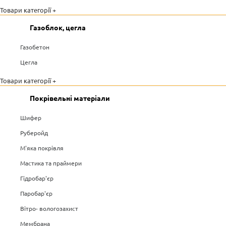
Товари категорії +
Газоблок, цегла
Газобетон
Цегла
Товари категорії +
Покрівельні матеріали
Шифер
Руберойд
М'яка покрівля
Мастика та праймери
Гідробар'єр
Паробар'єр
Вітро- вологозахист
Мембрана