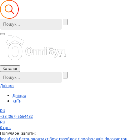
Каталог
Дніпро
Дніпро
Київ
RU
+38 (067) 5664482
RU
0
грн.
Популярні запити:
knauf
osb
бетоноконтакт
брус
газоблок
гідроізоляція
гіпсокартон