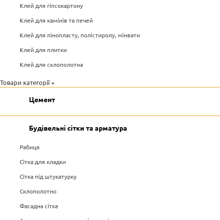
Клей для гіпсокартону
Клей для камінів та печей
Клей для пінопласту, полістиролу, мінвати
Клей для плитки
Клей для склополотна
Товари категорії +
Цемент
Будівельні сітки та арматура
Рабиця
Сітка для кладки
Сітка під штукатурку
Склополотно
Фасадна сітка