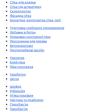
Сітка для кладки
Сітка під штукатурку
Склополотно
Фасадна сітка
Арматура, композитна сітка, дріт
Грунтовка глибокого проникнення
Добавки в бетон
Очищувач монтажної піни
Просочення для дерева
Бетоноконтакт
Протигрибкові засоби
Герметик
Клей-піна
Піна монтажна
Газобетон
Цегла
Шифер
Руберойд
М'яка покрівля
Мастика та праймери
Гідробар'єр
Паробар'єр