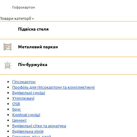
Гофрокартон
Товари категорії +
Підвісна стеля
Металевий паркан
Піч-буржуйка
Гіпсокартон
Профіль для гіпсокартону та комплектуючі
Будівельні суміші
Утеплювачі
OSB
Брус
Клейові суміші
Цемент
Будівельні сітки та арматура
Будівельна хімія
Герметик, піна, клей