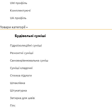
UW профіль
Комплектуючі
UA профіль
Товари категорії +
Будівельні суміші
Гідроізоляційні суміші
Ремонтні суміші
Самовирівнювальна суміш
Суміші кладочні
Стяжка підлоги
Шпаклівка
Штукатурка
Затирка для швів
Гіпс