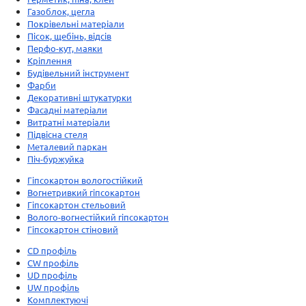
Газоблок, цегла
Покрівельні матеріали
Пісок, щебінь, відсів
Перфо-кут, маяки
Кріплення
Будівельний інструмент
Фарби
Декоративні штукатурки
Фасадні матеріали
Витратні матеріали
Підвісна стеля
Металевий паркан
Піч-буржуйка
Гіпсокартон вологостійкий
Вогнетривкий гіпсокартон
Гіпсокартон стельовий
Волого-вогнестійкий гіпсокартон
Гіпсокартон стіновий
CD профіль
CW профіль
UD профіль
UW профіль
Комплектуючі