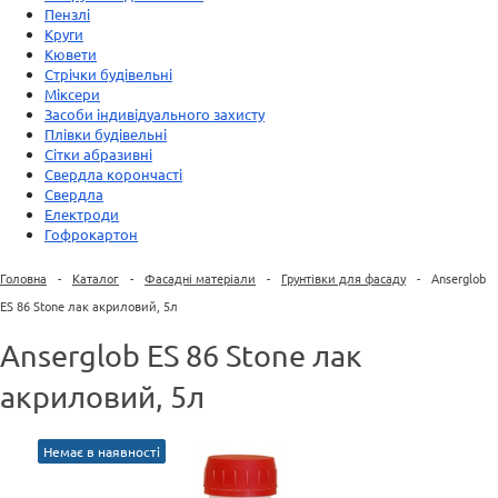
Пензлі
Круги
Кювети
Стрічки будівельні
Міксери
Засоби індивідуального захисту
Плівки будівельні
Сітки абразивні
Свердла корончасті
Свердла
Електроди
Гофрокартон
Головна
-
Каталог
-
Фасадні матеріали
-
Грунтівки для фасаду
-
Anserglob
ES 86 Stone лак акриловий, 5л
Anserglob ES 86 Stone лак
акриловий, 5л
Немає в наявності