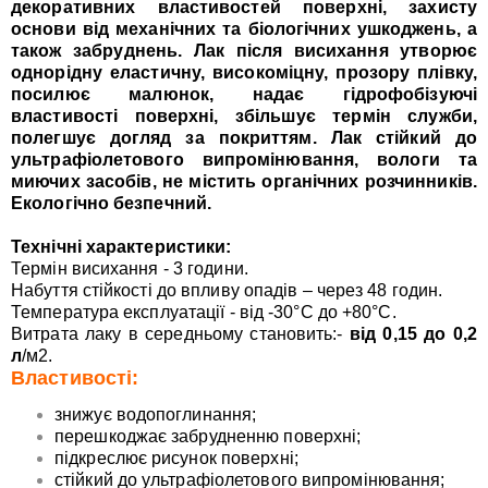
декоративних властивостей поверхні, захисту
основи від механічних та біологічних ушкоджень, а
також забруднень. Лак після висихання утворює
однорідну еластичну, високоміцну, прозору плівку,
посилює малюнок, надає гідрофобізуючі
властивості поверхні, збільшує термін служби,
полегшує догляд за покриттям.
Лак стійкий до
ультрафіолетового випромінювання, вологи та
миючих засобів, не містить органічних розчинників.
Екологічно безпечний.
Технічні характеристики:
Термін висихання - 3 години.
Набуття стійкості до впливу опадів – через 48 годин.
Температура експлуатації - від -30°С до +80°С.
Витрата лаку в середньому становить:-
від 0,15 до 0,2
л
/м2.
Властивості:
знижує водопоглинання;
перешкоджає забрудненню поверхні;
підкреслює рисунок поверхні;
стійкий до ультрафіолетового випромінювання;