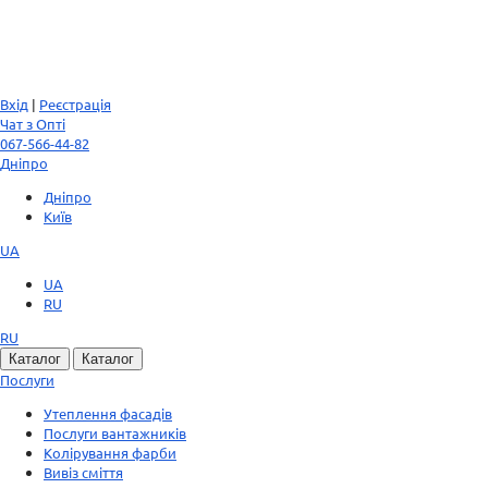
Вхід
|
Реєстрація
Чат з Опті
067-566-44-82
Дніпро
Дніпро
Київ
UA
UA
RU
RU
Каталог
Каталог
Послуги
Утеплення фасадів
Послуги вантажників
Колірування фарби
Вивіз сміття