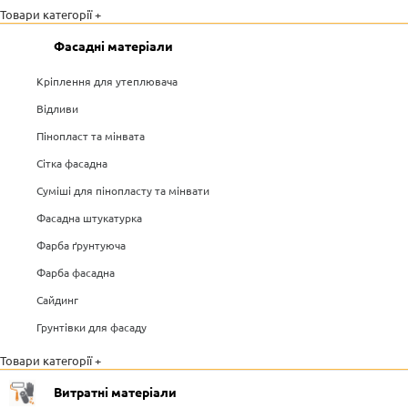
Товари категорії +
Фасадні матеріали
Кріплення для утеплювача
Відливи
Пінопласт та мінвата
Сітка фасадна
Суміші для пінопласту та мінвати
Фасадна штукатурка
Фарба ґрунтуюча
Фарба фасадна
Сайдинг
Грунтівки для фасаду
Товари категорії +
Витратні матеріали