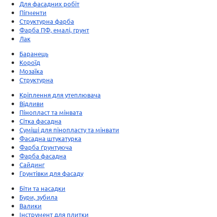
Для фасадних робіт
Пігменти
Структурна фарба
Фарба ПФ, емалі, грунт
Лак
Баранець
Короїд
Мозаїка
Структурна
Кріплення для утеплювача
Відливи
Пінопласт та мінвата
Сітка фасадна
Суміші для пінопласту та мінвати
Фасадна штукатурка
Фарба ґрунтуюча
Фарба фасадна
Сайдинг
Грунтівки для фасаду
Біти та насадки
Бури, зубила
Валики
Інструмент для плитки