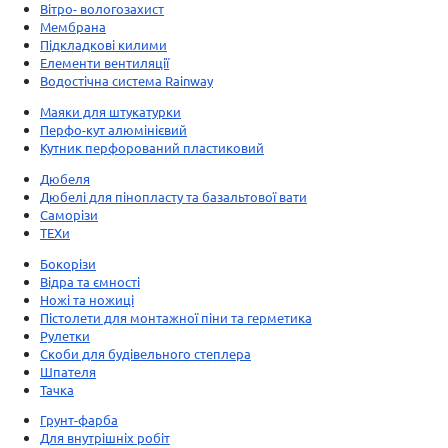
Вітро- вологозахист
Мембрана
Підкладкові килими
Елементи вентиляції
Водостічна система Rainway
Маяки для штукатурки
Перфо-кут алюмінієвий
Кутник перфорований пластиковий
Дюбеля
Дюбелі для пінопласту та базальтової вати
Саморізи
ТЕХи
Бокорізи
Відра та ємності
Ножі та ножиці
Пістолети для монтажної піни та герметика
Рулетки
Скоби для будівельного степлера
Шпателя
Тачка
Грунт-фарба
Для внутрішніх робіт