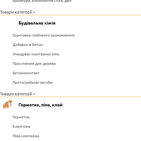
Арматура, композитна сітка, дріт
Товари категорії +
Будівельна хімія
Грунтовка глибокого проникнення
Добавки в бетон
Очищувач монтажної піни
Просочення для дерева
Бетоноконтакт
Протигрибкові засоби
Товари категорії +
Герметик, піна, клей
Герметик
Клей-піна
Піна монтажна