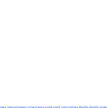
овка
декоративна штукатурка
клей
клей для плитки
фарба
фарба
маяк