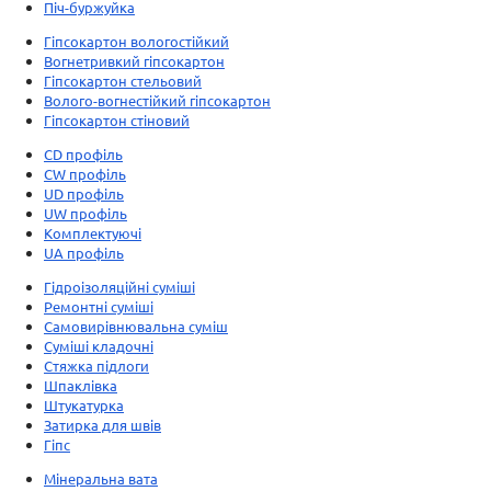
Піч-буржуйка
Гіпсокартон вологостійкий
Вогнетривкий гіпсокартон
Гіпсокартон стельовий
Волого-вогнестійкий гіпсокартон
Гіпсокартон стіновий
CD профіль
CW профіль
UD профіль
UW профіль
Комплектуючі
UA профіль
Гідроізоляційні суміші
Ремонтні суміші
Самовирівнювальна суміш
Суміші кладочні
Стяжка підлоги
Шпаклівка
Штукатурка
Затирка для швів
Гіпс
Мінеральна вата