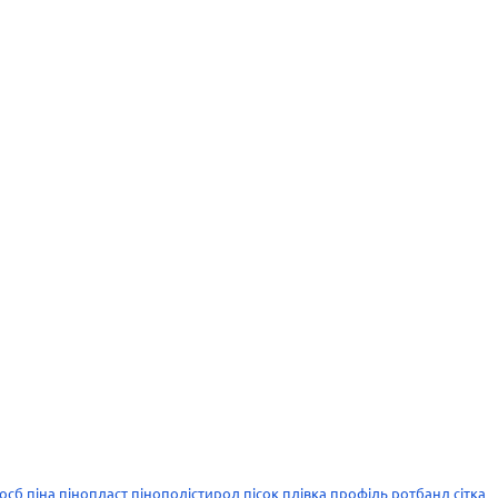
осб
піна
пінопласт
пінополістирол
пісок
плівка
профіль
ротбанд
сітка