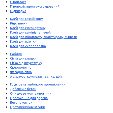
Пінопласт
Пінополістирол екструдований
Підкладка
Клей для газобетону
Рідкі цвяхи
Клей для гіпсокартону
Клей для камінів та печей
Клей для пінопласту, полістиролу, мінвати
Клей для плитки
Клей для склополотна
Рабиця
Сітка для кладки
Сітка під штукатурку
Склополотно
Фасадна сітка
Арматура, композитна сітка, дріт
Грунтовка глибокого проникнення
Добавки в бетон
Очищувач монтажної піни
Просочення для дерева
Бетоноконтакт
Протигрибкові засоби