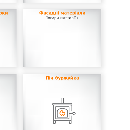
рки
Фасадні матеріали
Товари категорії +
н
Піч-буржуйка