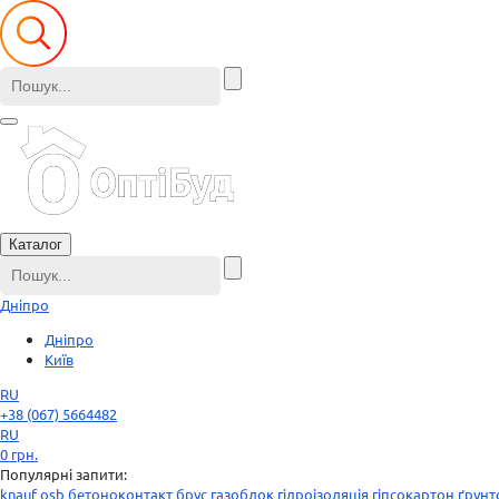
Каталог
Дніпро
Дніпро
Київ
RU
+38 (067) 5664482
RU
0
грн.
Популярні запити:
knauf
osb
бетоноконтакт
брус
газоблок
гідроізоляція
гіпсокартон
ґрунт