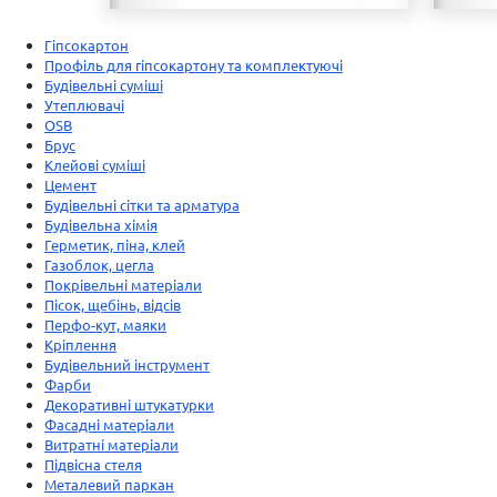
Гіпсокартон
Профіль для гіпсокартону та комплектуючі
Будівельні суміші
Утеплювачі
OSB
Брус
Клейові суміші
Цемент
Будівельні сітки та арматура
Будівельна хімія
Герметик, піна, клей
Газоблок, цегла
Покрівельні матеріали
Пісок, щебінь, відсів
Перфо-кут, маяки
Кріплення
Будівельний інструмент
Фарби
Декоративні штукатурки
Фасадні матеріали
Витратні матеріали
Підвісна стеля
Металевий паркан