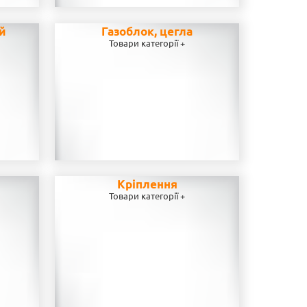
ей
Газоблок, цегла
Товари категорії +
Кріплення
Товари категорії +