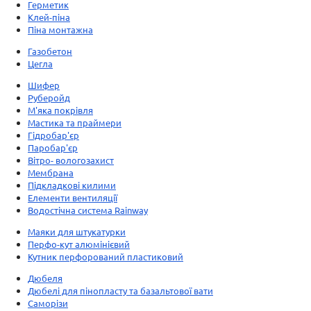
Герметик
Клей-піна
Піна монтажна
Газобетон
Цегла
Шифер
Руберойд
М'яка покрівля
Мастика та праймери
Гідробар'єр
Паробар'єр
Вітро- вологозахист
Мембрана
Підкладкові килими
Елементи вентиляції
Водостічна система Rainway
Маяки для штукатурки
Перфо-кут алюмінієвий
Кутник перфорований пластиковий
Дюбеля
Дюбелі для пінопласту та базальтової вати
Саморізи