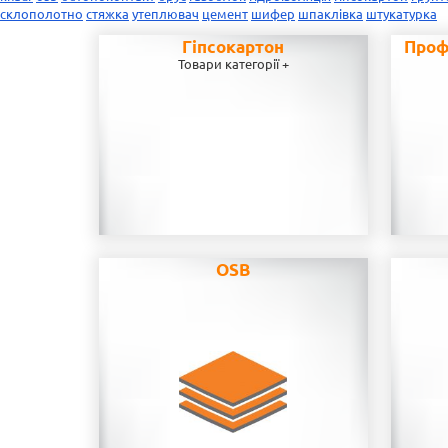
склополотно
стяжка
утеплювач
цемент
шифер
шпаклівка
штукатурка
Гіпсокартон
Проф
Товари категорії +
OSB