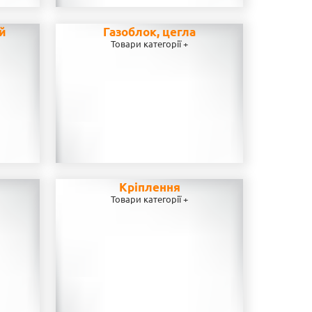
ей
Газоблок, цегла
Товари категорії +
Кріплення
Товари категорії +