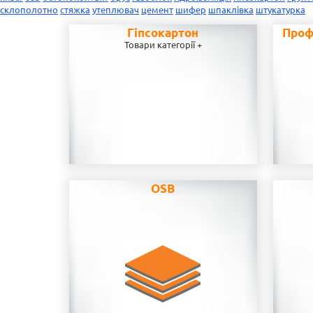
склополотно
стяжка
утеплювач
цемент
шифер
шпаклівка
штукатурка
Гіпсокартон
Проф
Товари категорії +
OSB