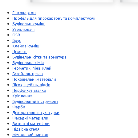
Гіпсокартон
Профіль для гіпсокартону та комплектуючі
Будівельні суміші
Утеплювачі
OSB
Брус
Клейові суміші
Цемент
Будівельні сітки та арматура
Будівельна хімія
Герметик, піна, клей
Газоблок, цегла
Покрівельні матеріали
Пісок, щебінь, відсів
Перфо-кут, маяки
Кріплення
Будівельний інструмент
Фарби
Декоративні штукатурки
Фасадні матеріали
Витратні матеріали
Підвісна стеля
Металевий паркан