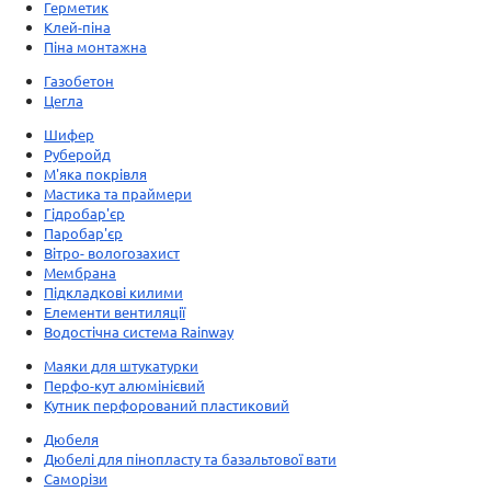
Герметик
Клей-піна
Піна монтажна
Газобетон
Цегла
Шифер
Руберойд
М'яка покрівля
Мастика та праймери
Гідробар'єр
Паробар'єр
Вітро- вологозахист
Мембрана
Підкладкові килими
Елементи вентиляції
Водостічна система Rainway
Маяки для штукатурки
Перфо-кут алюмінієвий
Кутник перфорований пластиковий
Дюбеля
Дюбелі для пінопласту та базальтової вати
Саморізи