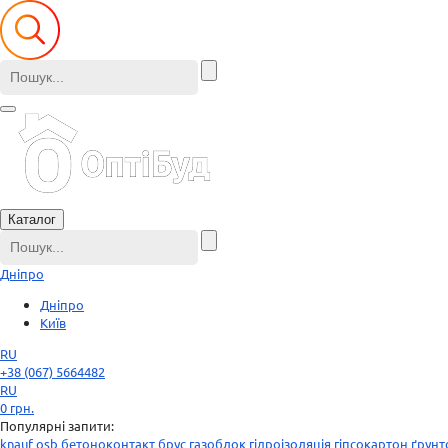
Каталог
Дніпро
Дніпро
Київ
RU
+38 (067) 5664482
RU
0
грн.
Популярні запити:
knauf
osb
бетоноконтакт
брус
газоблок
гідроізоляція
гіпсокартон
ґрунт