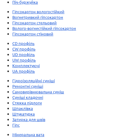
Піч-буржуйка
Гіпсокартон вологостійкий
Вогнетривкий гіпсокартон
Гіпсокартон стельовий
Волого-вогнестійкий гіпсокартон
Гіпсокартон стіновий
CD профіль
CW профіль
UD профіль
UW профіль
Комплектуючі
UA профіль
Гідроізоляційні суміші
Ремонтні суміші
Самовирівнювальна суміш
Суміші кладочні
Стяжка підлоги
Шпаклівка
Штукатурка
Затирка для швів
Гіпс
Мінеральна вата