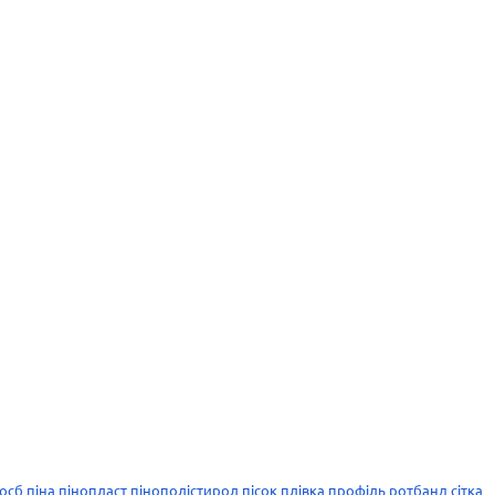
осб
піна
пінопласт
пінополістирол
пісок
плівка
профіль
ротбанд
сітка