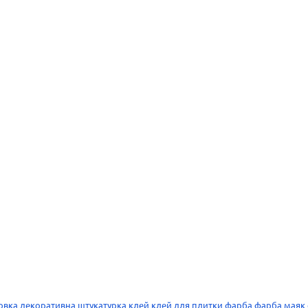
овка
декоративна штукатурка
клей
клей для плитки
фарба
фарба
маяк