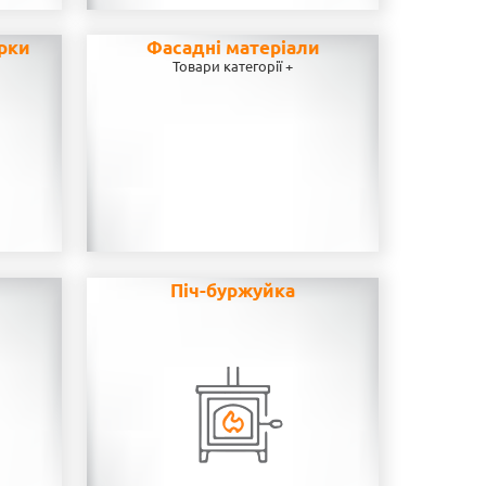
рки
Фасадні матеріали
Товари категорії +
н
Піч-буржуйка