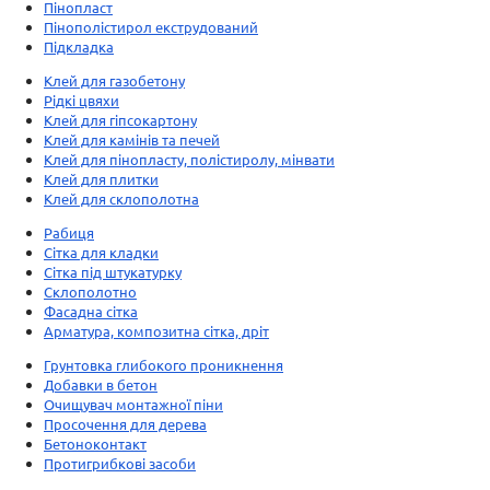
Пінопласт
Пінополістирол екструдований
Підкладка
Клей для газобетону
Рідкі цвяхи
Клей для гіпсокартону
Клей для камінів та печей
Клей для пінопласту, полістиролу, мінвати
Клей для плитки
Клей для склополотна
Рабиця
Сітка для кладки
Сітка під штукатурку
Склополотно
Фасадна сітка
Арматура, композитна сітка, дріт
Грунтовка глибокого проникнення
Добавки в бетон
Очищувач монтажної піни
Просочення для дерева
Бетоноконтакт
Протигрибкові засоби