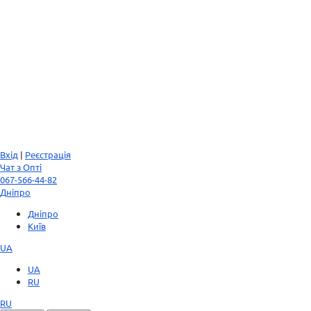
Вхід
|
Реєстрація
Чат з Опті
067-566-44-82
Дніпро
Дніпро
Київ
UA
UA
RU
RU