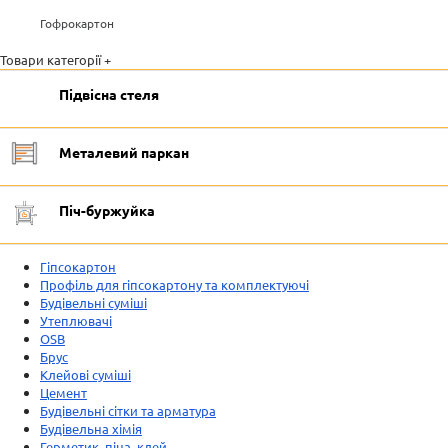
Гофрокартон
Товари категорії +
Підвісна стеля
Металевий паркан
Піч-буржуйка
Гіпсокартон
Профіль для гіпсокартону та комплектуючі
Будівельні суміші
Утеплювачі
OSB
Брус
Клейові суміші
Цемент
Будівельні сітки та арматура
Будівельна хімія
Герметик, піна, клей