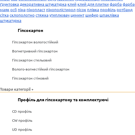
ґрунтовка
декоративна штукатурка
клей
клей для плитки
фарба
фарба
маяк
осб
піна
пінопласт
пінополістирол
пісок
плівка
профіль
ротбанд
сітка
склополотно
стяжка
утеплювач
цемент
шифер
шпаклівка
штукатурка
Гіпсокартон
Гіпсокартон вологостійкий
Вогнетривкий гіпсокартон
Гіпсокартон стельовий
Волого-вогнестійкий гіпсокартон
Гіпсокартон стіновий
Товари категорії +
Профіль для гіпсокартону та комплектуючі
CD профіль
CW профіль
UD профіль