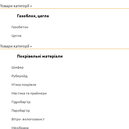
Товари категорії +
Газоблок, цегла
Газобетон
Цегла
Товари категорії +
Покрівельні матеріали
Шифер
Руберойд
М'яка покрівля
Мастика та праймери
Гідробар'єр
Паробар'єр
Вітро- вологозахист
Мембрана