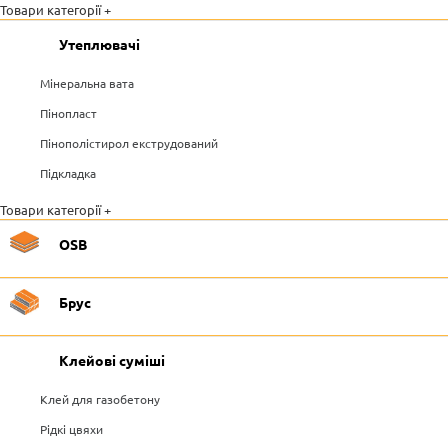
Товари категорії +
Утеплювачі
Мінеральна вата
Пінопласт
Пінополістирол екструдований
Підкладка
Товари категорії +
OSB
Брус
Клейові суміші
Клей для газобетону
Рідкі цвяхи