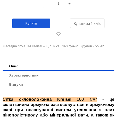
-
+
Купити
Купити за 1 клiк
Фасадна сітка ТМ Kreisel – щільність 160 гр/м2. В рулоні- 55 м2.
Опис
Xарактеристики
Відгуки
Сітка скловолоконна Kreisel 160 г/м²
- це
склотканина армуюча застосовується в армуючому
шарі при влаштуванні систем утеплення з плит
пінополістиролу або мінеральної вати, а також як