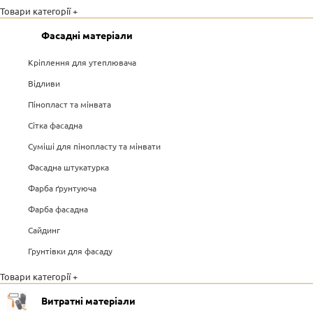
Товари категорії +
Фасадні матеріали
Кріплення для утеплювача
Відливи
Пінопласт та мінвата
Сітка фасадна
Суміші для пінопласту та мінвати
Фасадна штукатурка
Фарба ґрунтуюча
Фарба фасадна
Сайдинг
Грунтівки для фасаду
Товари категорії +
Витратні матеріали