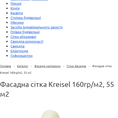
Пензлі
Круги
Кювети
Стрічки будівельні
Міксери
Засоби індивідуального захисту
Плівки будівельні
Сітки абразивні
Свердла корончасті
Свердла
Електроди
Гофрокартон
Головна
-
Каталог
-
Фасадні матеріали
-
Сітка фасадна
-
Фасадна сітка
Kreisel 160гр/м2, 55 м2
Фасадна сітка Kreisel 160гр/м2, 55
м2