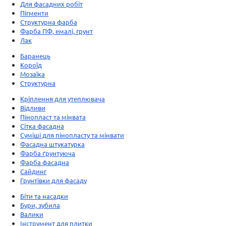
Для фасадних робіт
Пігменти
Структурна фарба
Фарба ПФ, емалі, грунт
Лак
Баранець
Короїд
Мозаїка
Структурна
Кріплення для утеплювача
Відливи
Пінопласт та мінвата
Сітка фасадна
Суміші для пінопласту та мінвати
Фасадна штукатурка
Фарба ґрунтуюча
Фарба фасадна
Сайдинг
Грунтівки для фасаду
Біти та насадки
Бури, зубила
Валики
Інструмент для плитки