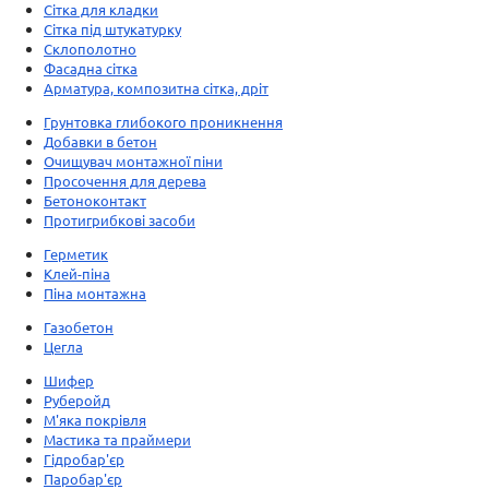
Сітка для кладки
Сітка під штукатурку
Склополотно
Фасадна сітка
Арматура, композитна сітка, дріт
Грунтовка глибокого проникнення
Добавки в бетон
Очищувач монтажної піни
Просочення для дерева
Бетоноконтакт
Протигрибкові засоби
Герметик
Клей-піна
Піна монтажна
Газобетон
Цегла
Шифер
Руберойд
М'яка покрівля
Мастика та праймери
Гідробар'єр
Паробар'єр