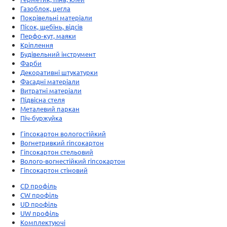
Газоблок, цегла
Покрівельні матеріали
Пісок, щебінь, відсів
Перфо-кут, маяки
Кріплення
Будівельний інструмент
Фарби
Декоративні штукатурки
Фасадні матеріали
Витратні матеріали
Підвісна стеля
Металевий паркан
Піч-буржуйка
Гіпсокартон вологостійкий
Вогнетривкий гіпсокартон
Гіпсокартон стельовий
Волого-вогнестійкий гіпсокартон
Гіпсокартон стіновий
CD профіль
CW профіль
UD профіль
UW профіль
Комплектуючі