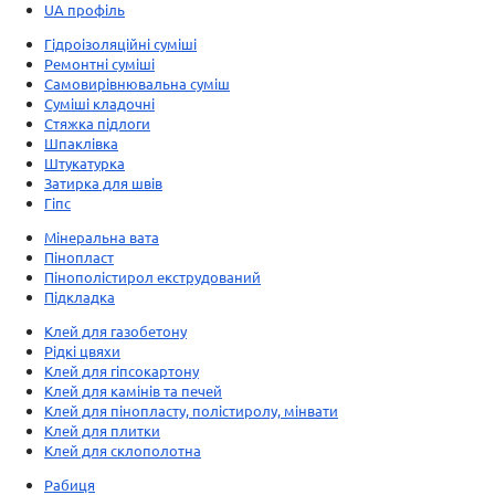
UA профіль
Гідроізоляційні суміші
Ремонтні суміші
Самовирівнювальна суміш
Суміші кладочні
Стяжка підлоги
Шпаклівка
Штукатурка
Затирка для швів
Гіпс
Мінеральна вата
Пінопласт
Пінополістирол екструдований
Підкладка
Клей для газобетону
Рідкі цвяхи
Клей для гіпсокартону
Клей для камінів та печей
Клей для пінопласту, полістиролу, мінвати
Клей для плитки
Клей для склополотна
Рабиця