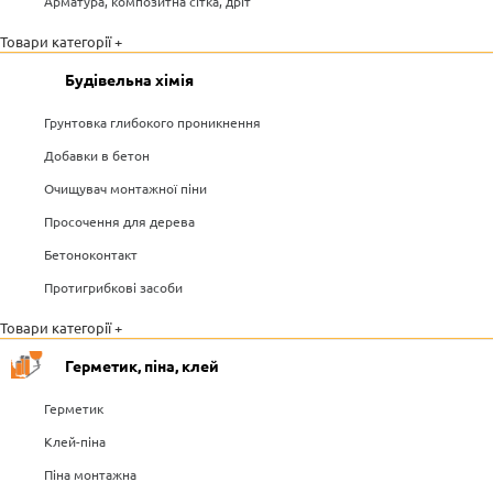
Арматура, композитна сітка, дріт
Товари категорії +
Будівельна хімія
Грунтовка глибокого проникнення
Добавки в бетон
Очищувач монтажної піни
Просочення для дерева
Бетоноконтакт
Протигрибкові засоби
Товари категорії +
Герметик, піна, клей
Герметик
Клей-піна
Піна монтажна