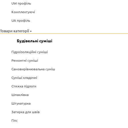
UW профіль
Комплектуючі
UA профіль
Товари категорії +
Будівельні суміші
Гідроізоляційні суміші
Ремонтні суміші
Самовирівнювальна суміш
Суміші кладочні
Стяжка підлоги
Шпаклівка
Штукатурка
Затирка для швів
Гіпс