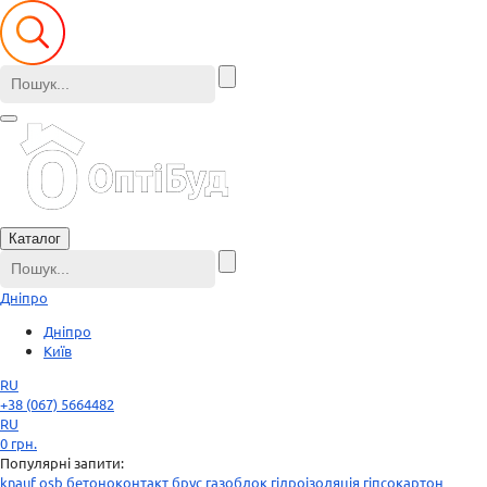
Каталог
Дніпро
Дніпро
Київ
RU
+38 (067) 5664482
RU
0
грн.
Популярні запити:
knauf
osb
бетоноконтакт
брус
газоблок
гідроізоляція
гіпсокартон