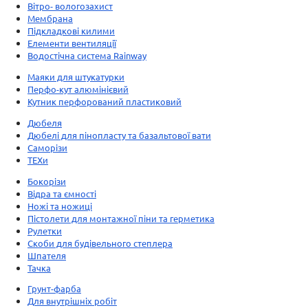
Вітро- вологозахист
Мембрана
Підкладкові килими
Елементи вентиляції
Водостічна система Rainway
Маяки для штукатурки
Перфо-кут алюмінієвий
Кутник перфорований пластиковий
Дюбеля
Дюбелі для пінопласту та базальтової вати
Саморізи
ТЕХи
Бокорізи
Відра та ємності
Ножі та ножиці
Пістолети для монтажної піни та герметика
Рулетки
Скоби для будівельного степлера
Шпателя
Тачка
Грунт-фарба
Для внутрішніх робіт