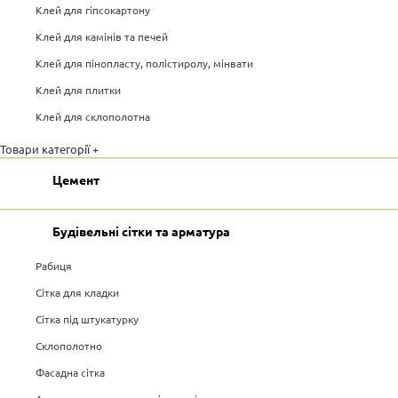
Клей для гіпсокартону
Клей для камінів та печей
Клей для пінопласту, полістиролу, мінвати
Клей для плитки
Клей для склополотна
Товари категорії +
Цемент
Будівельні сітки та арматура
Рабиця
Сітка для кладки
Сітка під штукатурку
Склополотно
Фасадна сітка