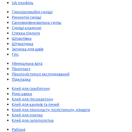
UA профіль
Гідроізоляційні суміші
Ремонтні суміші
Самовирівнювальна суміш
Суміші кладочні
Стяжка підлоги
Шпаклівка
Штукатурка
Затирка для швів
Гіпс
Мінеральна вата
Пінопласт
Пінополістирол екструдований
Підкладка
Клей для газобетону
Рідкі цвяхи
Клей для гіпсокартону
Клей для камінів та печей
Клей для пінопласту, полістиролу, мінвати
Клей для плитки
Клей для склополотна
Рабиця