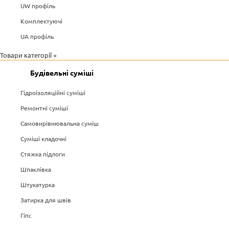
UW профіль
Комплектуючі
UA профіль
Товари категорії +
Будівельні суміші
Гідроізоляційні суміші
Ремонтні суміші
Самовирівнювальна суміш
Суміші кладочні
Стяжка підлоги
Шпаклівка
Штукатурка
Затирка для швів
Гіпс