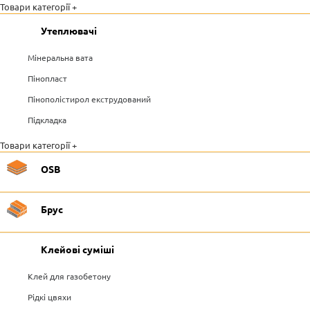
Товари категорії +
Утеплювачі
Мінеральна вата
Пінопласт
Пінополістирол екструдований
Підкладка
Товари категорії +
OSB
Брус
Клейові суміші
Клей для газобетону
Рідкі цвяхи