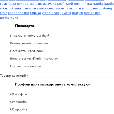
ґрунтовка
декоративна штукатурка
клей
клей для плитки
фарба
фарба
маяк
осб
піна
пінопласт
пінополістирол
пісок
плівка
профіль
ротбанд
сітка
склополотно
стяжка
утеплювач
цемент
шифер
шпаклівка
штукатурка
Гіпсокартон
Гіпсокартон вологостійкий
Вогнетривкий гіпсокартон
Гіпсокартон стельовий
Волого-вогнестійкий гіпсокартон
Гіпсокартон стіновий
Товари категорії +
Профіль для гіпсокартону та комплектуючі
CD профіль
CW профіль
UD профіль