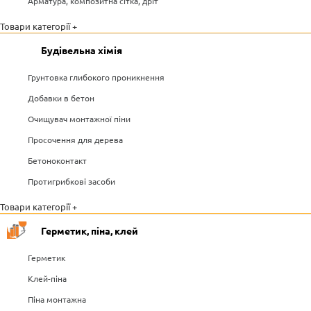
Арматура, композитна сітка, дріт
Товари категорії +
Будівельна хімія
Грунтовка глибокого проникнення
Добавки в бетон
Очищувач монтажної піни
Просочення для дерева
Бетоноконтакт
Протигрибкові засоби
Товари категорії +
Герметик, піна, клей
Герметик
Клей-піна
Піна монтажна