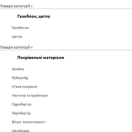
Товари категорії +
Газоблок, цегла
Газобетон
Цегла
Товари категорії +
Покрівельні матеріали
Шифер
Руберойд
М'яка покрівля
Мастика та праймери
Гідробар'єр
Паробар'єр
Вітро- вологозахист
Мембрана