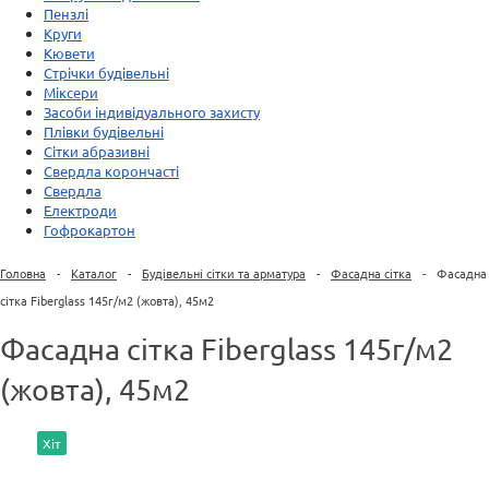
Пензлі
Круги
Кювети
Стрічки будівельні
Міксери
Засоби індивідуального захисту
Плівки будівельні
Сітки абразивні
Свердла корончасті
Свердла
Електроди
Гофрокартон
Головна
-
Каталог
-
Будівельні сітки та арматура
-
Фасадна сітка
-
Фасадна
сітка Fiberglass 145г/м2 (жовта), 45м2
Фасадна сітка Fiberglass 145г/м2
(жовта), 45м2
Хіт