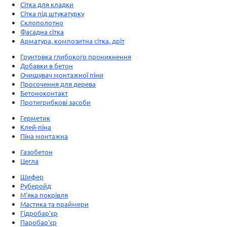
Сітка для кладки
Сітка під штукатурку
Склополотно
Фасадна сітка
Арматура, композитна сітка, дріт
Грунтовка глибокого проникнення
Добавки в бетон
Очищувач монтажної піни
Просочення для дерева
Бетоноконтакт
Протигрибкові засоби
Герметик
Клей-піна
Піна монтажна
Газобетон
Цегла
Шифер
Руберойд
М'яка покрівля
Мастика та праймери
Гідробар'єр
Паробар'єр