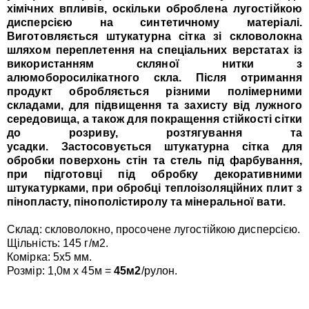
хімічних впливів, оскільки оброблена лугостійкою
дисперсією на синтетичному матеріалі.
Виготовляється штукатурна сітка зі скловолокна
шляхом переплетення на спеціальних верстатах із
використанням скляної нитки з
алюмоборосилікатного скла. Після отримання
продукт обробляється різними полімерними
складами, для підвищення та захисту від лужного
середовища, а також для покращення стійкості сітки
до розриву, розтягування та
усадки. Застосовується штукатурна сітка для
обробки поверхонь стін та стель під фарбування,
при підготовці під обробку декоративними
штукатурками, при обробці теплоізоляційних плит з
пінопласту, пінополістиролу та мінеральної вати.
Склад: скловолокно, просочене лугостійкою дисперсією.
Щільність: 145 г/м2.
Комірка: 5х5 мм.
Розмір: 1,0м х 45м =
45м2
/рулон.