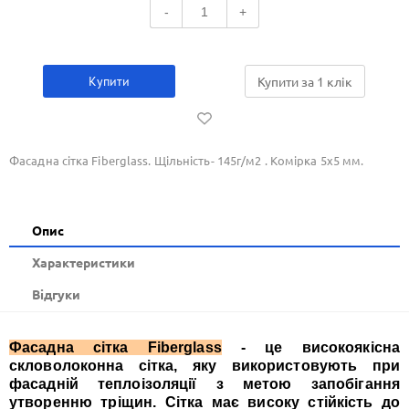
-
+
Купити
Купити за 1 клiк
Фасадна сітка Fiberglass. Щільність- 145г/м2 . Комірка 5х5 мм.
Опис
Xарактеристики
Відгуки
Фасадна сітка Fiberglass
- це високоякісна
скловолоконна сітка, яку використовують при
фасадній теплоізоляції з метою запобігання
утворенню тріщин. Сітка має високу стійкість до