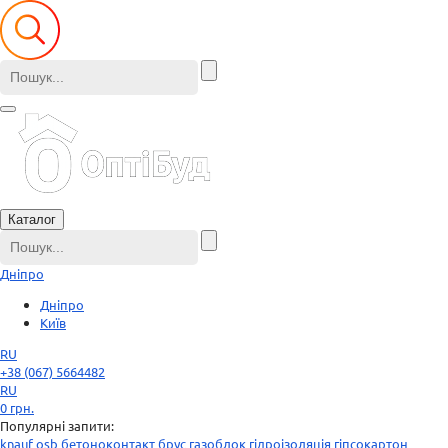
Каталог
Дніпро
Дніпро
Київ
RU
+38 (067) 5664482
RU
0
грн.
Популярні запити:
knauf
osb
бетоноконтакт
брус
газоблок
гідроізоляція
гіпсокартон