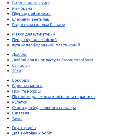
Вітро- вологозахист
Мембрана
Підкладкові килими
Елементи вентиляції
Водостічна система Rainway
Маяки для штукатурки
Перфо-кут алюмінієвий
Кутник перфорований пластиковий
Дюбеля
Дюбелі для пінопласту та базальтової вати
Саморізи
ТЕХи
Бокорізи
Відра та ємності
Ножі та ножиці
Пістолети для монтажної піни та герметика
Рулетки
Скоби для будівельного степлера
Шпателя
Тачка
Грунт-фарба
Для внутрішніх робіт