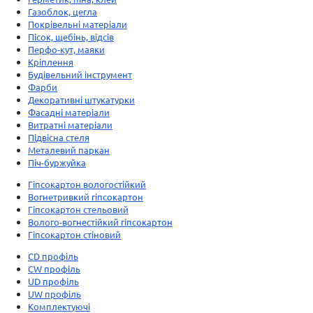
Газоблок, цегла
Покрівельні матеріали
Пісок, щебінь, відсів
Перфо-кут, маяки
Кріплення
Будівельний інструмент
Фарби
Декоративні штукатурки
Фасадні матеріали
Витратні матеріали
Підвісна стеля
Металевий паркан
Піч-буржуйка
Гіпсокартон вологостійкий
Вогнетривкий гіпсокартон
Гіпсокартон стельовий
Волого-вогнестійкий гіпсокартон
Гіпсокартон стіновий
CD профіль
CW профіль
UD профіль
UW профіль
Комплектуючі