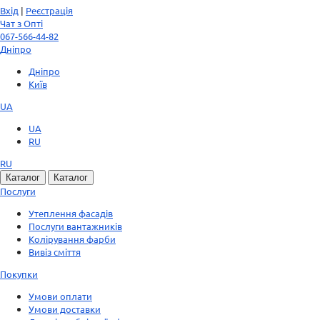
Вхід
|
Реєстрація
Чат з Опті
067-566-44-82
Дніпро
Дніпро
Київ
UA
UA
RU
RU
Каталог
Каталог
Послуги
Утеплення фасадів
Послуги вантажників
Колірування фарби
Вивіз сміття
Покупки
Умови оплати
Умови доставки