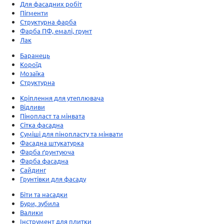
Для фасадних робіт
Пігменти
Структурна фарба
Фарба ПФ, емалі, грунт
Лак
Баранець
Короїд
Мозаїка
Структурна
Кріплення для утеплювача
Відливи
Пінопласт та мінвата
Сітка фасадна
Суміші для пінопласту та мінвати
Фасадна штукатурка
Фарба ґрунтуюча
Фарба фасадна
Сайдинг
Грунтівки для фасаду
Біти та насадки
Бури, зубила
Валики
Інструмент для плитки