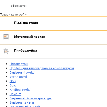
Гофрокартон
Товари категорії +
Підвісна стеля
Металевий паркан
Піч-буржуйка
Гіпсокартон
Профіль для гіпсокартону та комплектуючі
Будівельні суміші
Утеплювачі
OSB
Брус
Клейові суміші
Цемент
Будівельні сітки та арматура
Будівельна хімія
Герметик, піна, клей