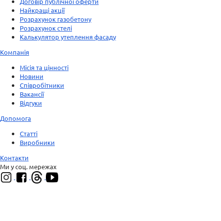
Договір публічної оферти
Найкращі акції
Розрахунок газобетону
Розрахунок стелі
Калькулятор утеплення фасаду
Компанія
Місія та цінності
Новини
Співробітники
Вакансії
Відгуки
Допомога
Статті
Виробники
Контакти
Ми у соц. мережах