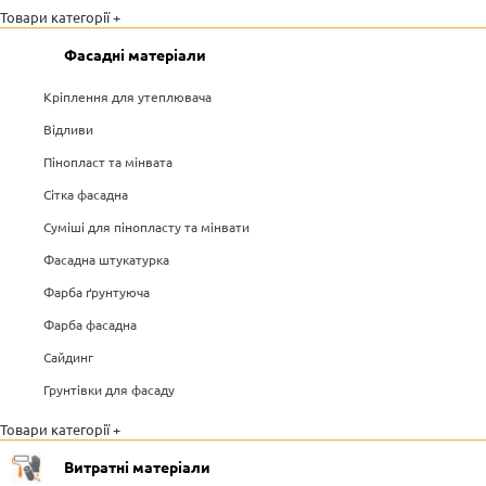
Товари категорії +
Фасадні матеріали
Кріплення для утеплювача
Відливи
Пінопласт та мінвата
Сітка фасадна
Суміші для пінопласту та мінвати
Фасадна штукатурка
Фарба ґрунтуюча
Фарба фасадна
Сайдинг
Грунтівки для фасаду
Товари категорії +
Витратні матеріали