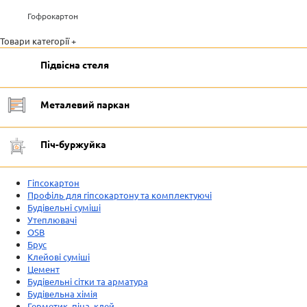
Гофрокартон
Товари категорії +
Підвісна стеля
Металевий паркан
Піч-буржуйка
Гіпсокартон
Профіль для гіпсокартону та комплектуючі
Будівельні суміші
Утеплювачі
OSB
Брус
Клейові суміші
Цемент
Будівельні сітки та арматура
Будівельна хімія
Герметик, піна, клей