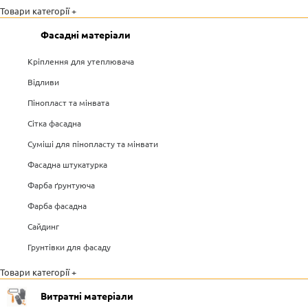
Товари категорії +
Фасадні матеріали
Кріплення для утеплювача
Відливи
Пінопласт та мінвата
Сітка фасадна
Суміші для пінопласту та мінвати
Фасадна штукатурка
Фарба ґрунтуюча
Фарба фасадна
Сайдинг
Грунтівки для фасаду
Товари категорії +
Витратні матеріали