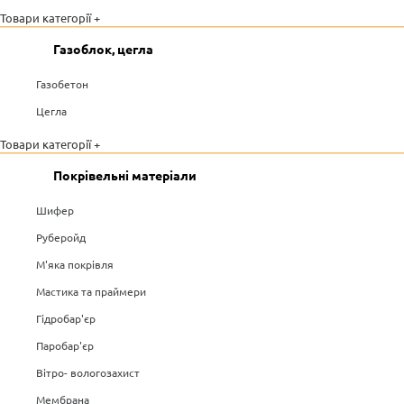
Товари категорії +
Газоблок, цегла
Газобетон
Цегла
Товари категорії +
Покрівельні матеріали
Шифер
Руберойд
М'яка покрівля
Мастика та праймери
Гідробар'єр
Паробар'єр
Вітро- вологозахист
Мембрана