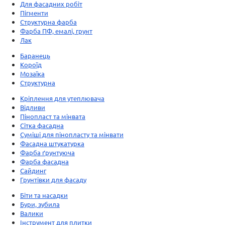
Для фасадних робіт
Пігменти
Структурна фарба
Фарба ПФ, емалі, грунт
Лак
Баранець
Короїд
Мозаїка
Структурна
Кріплення для утеплювача
Відливи
Пінопласт та мінвата
Сітка фасадна
Суміші для пінопласту та мінвати
Фасадна штукатурка
Фарба ґрунтуюча
Фарба фасадна
Сайдинг
Грунтівки для фасаду
Біти та насадки
Бури, зубила
Валики
Інструмент для плитки