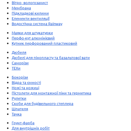
Вітро- вологозахист
Мембрана
Підкладкові килими
Елементи вентиляції
Водостічна система Rainway
Маяки для штукатурки
Перфо-кут алюмінієвий
Кутник перфорований пластиковий
Дюбеля
Дюбелі для пінопласту та базальтової вати
Саморізи
ТЕХи
Бокорізи
Відра та ємності
Ножі та ножиці
Пістолети для монтажної піни та герметика
Рулетки
Скоби для будівельного степлера
Шпателя
Тачка
Грунт-фарба
Для внутрішніх робіт