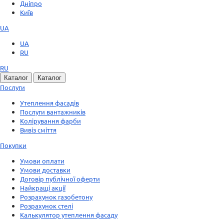
Дніпро
Київ
UA
UA
RU
RU
Каталог
Каталог
Послуги
Утеплення фасадів
Послуги вантажників
Колірування фарби
Вивіз сміття
Покупки
Умови оплати
Умови доставки
Договір публічної оферти
Найкращі акції
Розрахунок газобетону
Розрахунок стелі
Калькулятор утеплення фасаду