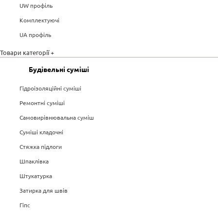
UW профіль
Комплектуючі
UA профіль
Товари категорії +
Будівельні суміші
Гідроізоляційні суміші
Ремонтні суміші
Самовирівнювальна суміш
Суміші кладочні
Стяжка підлоги
Шпаклівка
Штукатурка
Затирка для швів
Гіпс