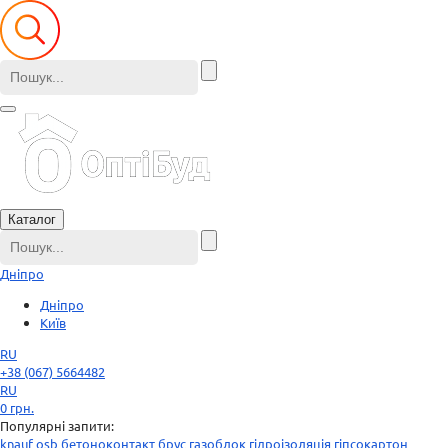
Каталог
Дніпро
Дніпро
Київ
RU
+38 (067) 5664482
RU
0
грн.
Популярні запити:
knauf
osb
бетоноконтакт
брус
газоблок
гідроізоляція
гіпсокартон