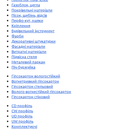
Газоблок, цегла
Покрівельні матеріали
Пісок, щебінь, відсів
Перфо-кут, маяки
Кріплення
Будівельний інструмент
Фарби
Декоративні штукатурки
Фасадні матеріали
Витратні матеріали
Підвісна стеля
Металевий паркан
Піч-буржуйка
Гіпсокартон вологостійкий
Вогнетривкий гіпсокартон
Гіпсокартон стельовий
Волого-вогнестійкий гіпсокартон
Гіпсокартон стіновий
CD профіль
CW профіль
UD профіль
UW профіль
Комплектуючі