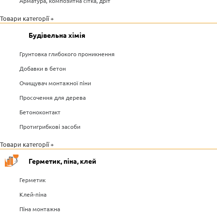
Арматура, композитна сітка, дріт
Товари категорії +
Будівельна хімія
Грунтовка глибокого проникнення
Добавки в бетон
Очищувач монтажної піни
Просочення для дерева
Бетоноконтакт
Протигрибкові засоби
Товари категорії +
Герметик, піна, клей
Герметик
Клей-піна
Піна монтажна