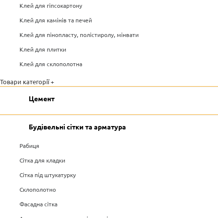
Клей для гіпсокартону
Клей для камінів та печей
Клей для пінопласту, полістиролу, мінвати
Клей для плитки
Клей для склополотна
Товари категорії +
Цемент
Будівельні сітки та арматура
Рабиця
Сітка для кладки
Сітка під штукатурку
Склополотно
Фасадна сітка