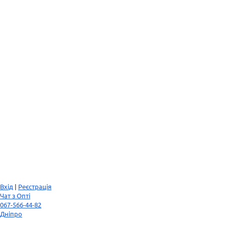
Вхід
|
Реєстрація
Чат з Опті
067-566-44-82
Дніпро