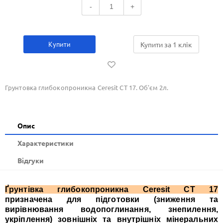
-
+
Купити
Купити за 1 клiк
Грунтовка глибокопроникна Ceresit CT 17. Об'єм 2л.
Опис
Xарактеристики
Відгуки
Ґрунтівка глибокопроникна Ceresit СТ 17
призначена для підготовки (зниження та
вирівнювання водопоглинання, знепилення,
укріплення) зовнішніх та внутрішніх мінеральних