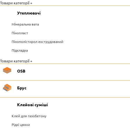
Товари категорії +
Утеплювачі
Мінеральна вата
Пінопласт
Пінополістирол екструдований
Підкладка
Товари категорії +
OSB
Брус
Клейові суміші
Клей для газобетону
Рідкі цвяхи