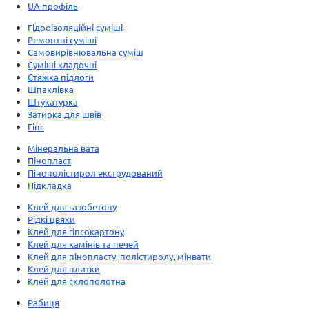
UA профіль
Гідроізоляційні суміші
Ремонтні суміші
Самовирівнювальна суміш
Суміші кладочні
Стяжка підлоги
Шпаклівка
Штукатурка
Затирка для швів
Гіпс
Мінеральна вата
Пінопласт
Пінополістирол екструдований
Підкладка
Клей для газобетону
Рідкі цвяхи
Клей для гіпсокартону
Клей для камінів та печей
Клей для пінопласту, полістиролу, мінвати
Клей для плитки
Клей для склополотна
Рабиця