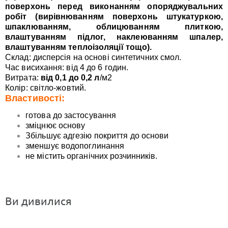
поверхонь перед виконанням опоряджувальних
робіт (вирівнюванням поверхонь штукатуркою,
шпаклюванням, облицюванням плиткою,
влаштуванням підлог, наклеюванням шпалер,
влаштуванням теплоізоляції тощо).
Склад: дисперсія на основі синтетичних смол.
Час висихання: від 4 до 6 годин.
Витрата:
від 0,1 до 0,2 л
/м2
Колір: світло-жовтий.
Властивості:
готова до застосування
зміцнює основу
Збільшує адгезію покриття до основи
зменшує водопоглинання
не містить органічних розчинників.
Ви дивилися