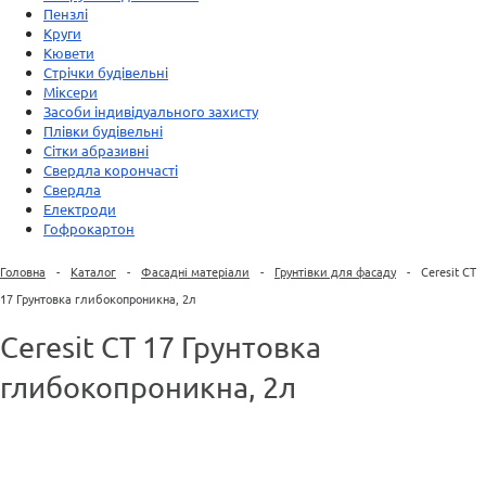
Пензлі
Круги
Кювети
Стрічки будівельні
Міксери
Засоби індивідуального захисту
Плівки будівельні
Сітки абразивні
Свердла корончасті
Свердла
Електроди
Гофрокартон
Головна
-
Каталог
-
Фасадні матеріали
-
Грунтівки для фасаду
-
Ceresit CT
17 Грунтовка глибокопроникна, 2л
Ceresit CT 17 Грунтовка
глибокопроникна, 2л