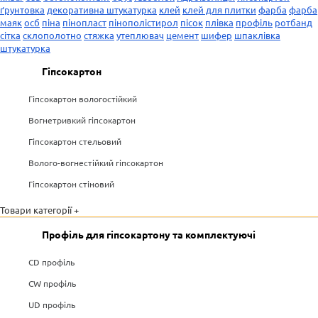
ґрунтовка
декоративна штукатурка
клей
клей для плитки
фарба
фарба
маяк
осб
піна
пінопласт
пінополістирол
пісок
плівка
профіль
ротбанд
сітка
склополотно
стяжка
утеплювач
цемент
шифер
шпаклівка
штукатурка
Гіпсокартон
Гіпсокартон вологостійкий
Вогнетривкий гіпсокартон
Гіпсокартон стельовий
Волого-вогнестійкий гіпсокартон
Гіпсокартон стіновий
Товари категорії +
Профіль для гіпсокартону та комплектуючі
CD профіль
CW профіль
UD профіль