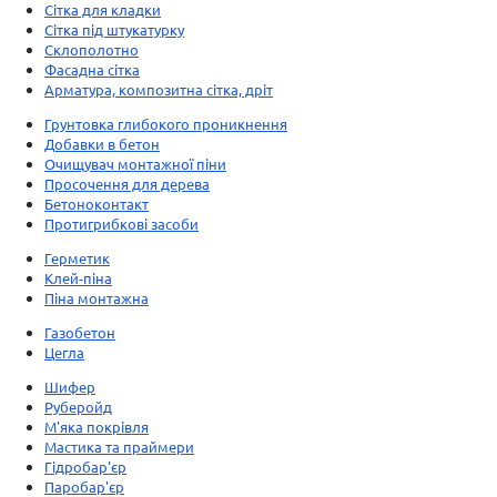
Сітка для кладки
Сітка під штукатурку
Склополотно
Фасадна сітка
Арматура, композитна сітка, дріт
Грунтовка глибокого проникнення
Добавки в бетон
Очищувач монтажної піни
Просочення для дерева
Бетоноконтакт
Протигрибкові засоби
Герметик
Клей-піна
Піна монтажна
Газобетон
Цегла
Шифер
Руберойд
М'яка покрівля
Мастика та праймери
Гідробар'єр
Паробар'єр