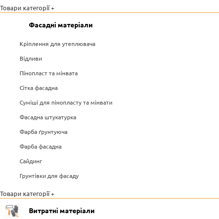
Товари категорії +
Фасадні матеріали
Кріплення для утеплювача
Відливи
Пінопласт та мінвата
Сітка фасадна
Суміші для пінопласту та мінвати
Фасадна штукатурка
Фарба ґрунтуюча
Фарба фасадна
Сайдинг
Грунтівки для фасаду
Товари категорії +
Витратні матеріали