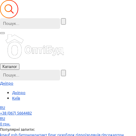
Каталог
Дніпро
Дніпро
Київ
RU
+38 (067) 5664482
RU
0
грн.
Популярні запити:
knauf
osb
бетоноконтакт
брус
газоблок
гідроізоляція
гіпсокартон