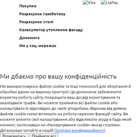
Покупки
Розрахунок газобетону
Розрахунок стелі
Калькулятор утеплення фасаду
Допомога
Ми у соц. мережах
Ми дбаємо про вашу конфіденційність
Ми використовуємо файли cookie та інші технології для зберігання й
обробки даних на вашому пристрої. Це допомагає забезпечити
коректну роботу сайту, покращити ваш досвід користування та
аналізувати трафік. Ви можете прийняти всі файли cookie або
налаштувати їх відповідно до своїх уподобань. Відмова від деяких
файлів cookie може вплинути на роботу окремих функцій сайту. Ви
можете змінити свої налаштування або відкликати згоду в будь-який
момент, натиснувши на «Налаштування cookie» внизу сторінки.
Детальніше читайте в нашій
Політиці конфіденційності
.
Відмовитись
Прийняти всі