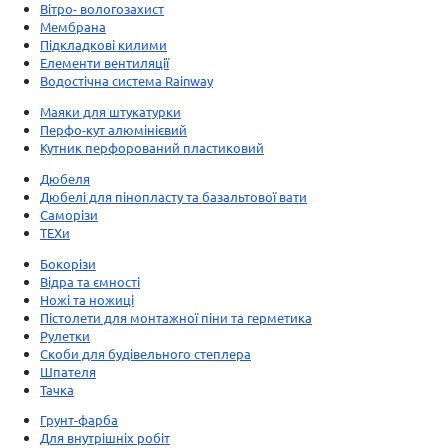
Вітро- вологозахист
Мембрана
Підкладкові килими
Елементи вентиляції
Водостічна система Rainway
Маяки для штукатурки
Перфо-кут алюмінієвий
Кутник перфорований пластиковий
Дюбеля
Дюбелі для пінопласту та базальтової вати
Саморізи
ТЕХи
Бокорізи
Відра та ємності
Ножі та ножиці
Пістолети для монтажної піни та герметика
Рулетки
Скоби для будівельного степлера
Шпателя
Тачка
Грунт-фарба
Для внутрішніх робіт