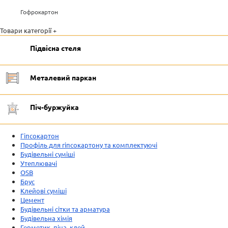
Гофрокартон
Товари категорії +
Підвісна стеля
Металевий паркан
Піч-буржуйка
Гіпсокартон
Профіль для гіпсокартону та комплектуючі
Будівельні суміші
Утеплювачі
OSB
Брус
Клейові суміші
Цемент
Будівельні сітки та арматура
Будівельна хімія
Герметик, піна, клей