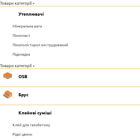
Товари категорії +
Утеплювачі
Мінеральна вата
Пінопласт
Пінополістирол екструдований
Підкладка
Товари категорії +
OSB
Брус
Клейові суміші
Клей для газобетону
Рідкі цвяхи