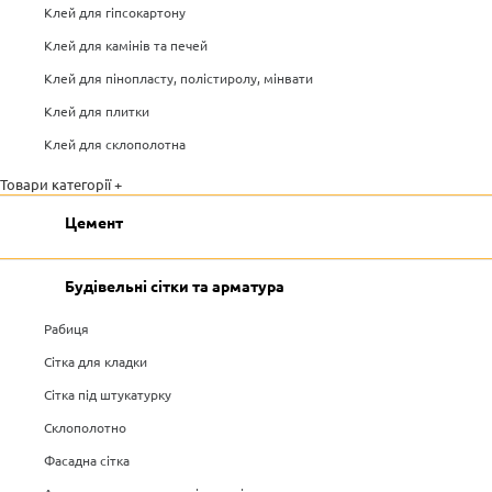
Клей для гіпсокартону
Клей для камінів та печей
Клей для пінопласту, полістиролу, мінвати
Клей для плитки
Клей для склополотна
Товари категорії +
Цемент
Будівельні сітки та арматура
Рабиця
Сітка для кладки
Сітка під штукатурку
Склополотно
Фасадна сітка