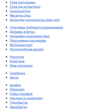
Сітка для кладки
Сітка під штукатурку
Склополотно
Фасадна сітка
Арматура, композитна сітка, дріт
Грунтовка глибокого проникнення
Добавки в бетон
Очищувач монтажної піни
Просочення для дерева
Бетоноконтакт
Протигрибкові засоби
Герметик
Клей-піна
Піна монтажна
Газобетон
Цегла
Шифер
Руберойд
М'яка покрівля
Мастика та праймери
Гідробар'єр
Паробар'єр