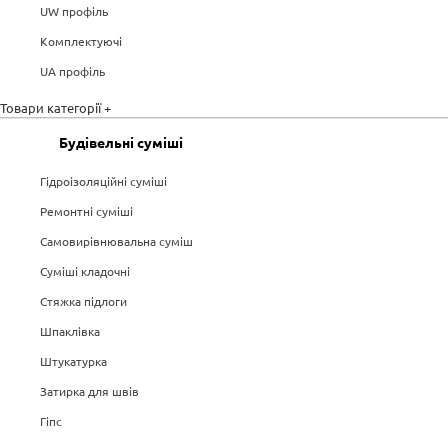
UW профіль
Комплектуючі
UA профіль
Товари категорії +
Будівельні суміші
Гідроізоляційні суміші
Ремонтні суміші
Самовирівнювальна суміш
Суміші кладочні
Стяжка підлоги
Шпаклівка
Штукатурка
Затирка для швів
Гіпс