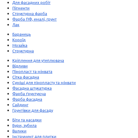
Для фасадних робіт
Пігменти
Структурна фарба
Фарба ПФ, емалі, грунт
Лак
Баранець
Короїд
Мозаїка
Структурна
Кріплення для утеплювача
Відливи
Пінопласт та мінвата
Сітка фасадна
Суміші для пінопласту та мінвати
Фасадна штукатурка
Фарба ґрунтуюча
Фарба фасадна
Сайдинг
Грунтівки для фасаду
Біти та насадки
Бури, зубила
Валики
Інструмент для плитки