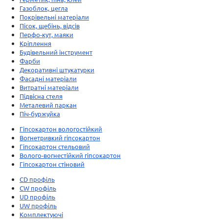
Газоблок, цегла
Покрівельні матеріали
Пісок, щебінь, відсів
Перфо-кут, маяки
Кріплення
Будівельний інструмент
Фарби
Декоративні штукатурки
Фасадні матеріали
Витратні матеріали
Підвісна стеля
Металевий паркан
Піч-буржуйка
Гіпсокартон вологостійкий
Вогнетривкий гіпсокартон
Гіпсокартон стельовий
Волого-вогнестійкий гіпсокартон
Гіпсокартон стіновий
CD профіль
CW профіль
UD профіль
UW профіль
Комплектуючі