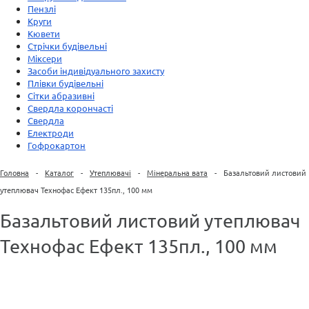
Пензлі
Круги
Кювети
Стрічки будівельні
Міксери
Засоби індивідуального захисту
Плівки будівельні
Сітки абразивні
Свердла корончасті
Свердла
Електроди
Гофрокартон
Головна
-
Каталог
-
Утеплювачі
-
Мінеральна вата
-
Базальтовий листовий
утеплювач Технофас Ефект 135пл., 100 мм
Базальтовий листовий утеплювач
Технофас Ефект 135пл., 100 мм