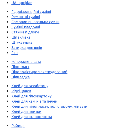
UA профіль
Гідроізоляційні суміші
Ремонтні суміші
Самовирівнювальна суміш
Суміші кладочні
Стяжка підлоги
Шпаклівка
Штукатурка
Затирка для швів
Гіпс
Мінеральна вата
Пінопласт
Пінополістирол екструдований
Підкладка
Клей для газобетону
Рідкі цвяхи
Клей для гіпсокартону
Клей для камінів та печей
Клей для пінопласту, полістиролу, мінвати
Клей для плитки
Клей для склополотна
Рабиця