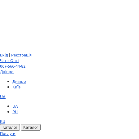
Вхід
|
Реєстрація
Чат з Опті
067-566-44-82
Дніпро
Дніпро
Київ
UA
UA
RU
RU
Каталог
Каталог
Послуги