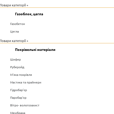
Товари категорії +
Газоблок, цегла
Газобетон
Цегла
Товари категорії +
Покрівельні матеріали
Шифер
Руберойд
М'яка покрівля
Мастика та праймери
Гідробар'єр
Паробар'єр
Вітро- вологозахист
Мембрана