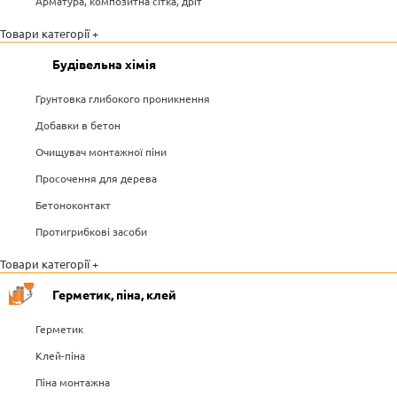
Арматура, композитна сітка, дріт
Товари категорії +
Будівельна хімія
Грунтовка глибокого проникнення
Добавки в бетон
Очищувач монтажної піни
Просочення для дерева
Бетоноконтакт
Протигрибкові засоби
Товари категорії +
Герметик, піна, клей
Герметик
Клей-піна
Піна монтажна