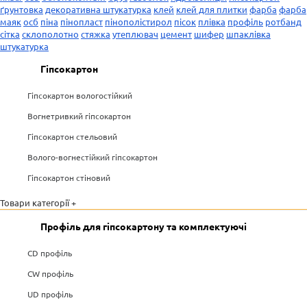
ґрунтовка
декоративна штукатурка
клей
клей для плитки
фарба
фарба
маяк
осб
піна
пінопласт
пінополістирол
пісок
плівка
профіль
ротбанд
сітка
склополотно
стяжка
утеплювач
цемент
шифер
шпаклівка
штукатурка
Гіпсокартон
Гіпсокартон вологостійкий
Вогнетривкий гіпсокартон
Гіпсокартон стельовий
Волого-вогнестійкий гіпсокартон
Гіпсокартон стіновий
Товари категорії +
Профіль для гіпсокартону та комплектуючі
CD профіль
CW профіль
UD профіль