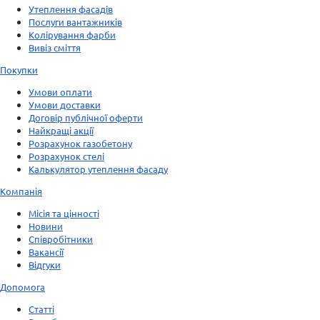
Утеплення фасадів
Послуги вантажників
Колірування фарби
Вивіз сміття
Покупки
Умови оплати
Умови доставки
Договір публічної оферти
Найкращі акції
Розрахунок газобетону
Розрахунок стелі
Калькулятор утеплення фасаду
Компанія
Місія та цінності
Новини
Співробітники
Вакансії
Відгуки
Допомога
Статті