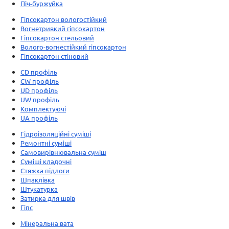
Піч-буржуйка
Гіпсокартон вологостійкий
Вогнетривкий гіпсокартон
Гіпсокартон стельовий
Волого-вогнестійкий гіпсокартон
Гіпсокартон стіновий
CD профіль
CW профіль
UD профіль
UW профіль
Комплектуючі
UA профіль
Гідроізоляційні суміші
Ремонтні суміші
Самовирівнювальна суміш
Суміші кладочні
Стяжка підлоги
Шпаклівка
Штукатурка
Затирка для швів
Гіпс
Мінеральна вата