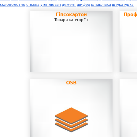
склополотно
стяжка
утеплювач
цемент
шифер
шпаклівка
штукатурка
Гіпсокартон
Проф
Товари категорії +
OSB