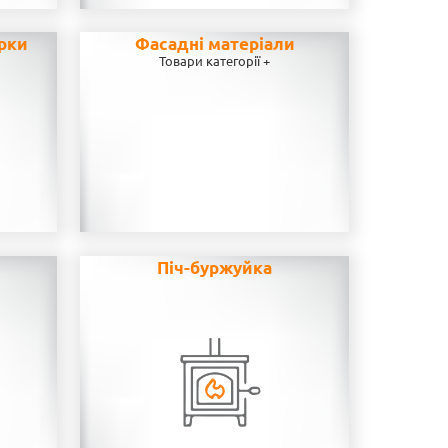
рки
Фасадні матеріали
Товари категорії +
н
Піч-буржуйка