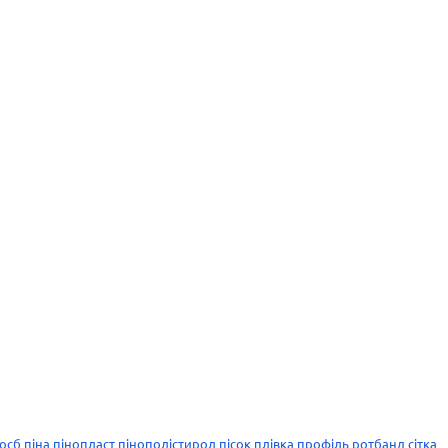
осб
піна
пінопласт
пінополістирол
пісок
плівка
профіль
ротбанд
сітка