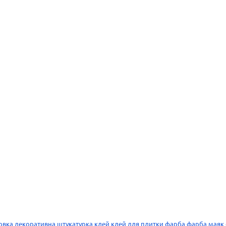
овка
декоративна штукатурка
клей
клей для плитки
фарба
фарба
маяк