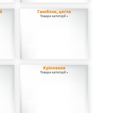
ей
Газоблок, цегла
Товари категорії +
Кріплення
Товари категорії +