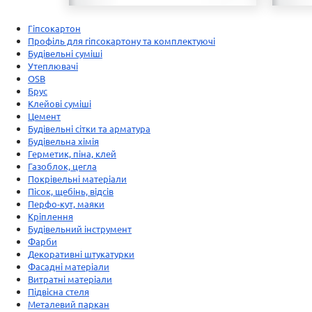
Гіпсокартон
Профіль для гіпсокартону та комплектуючі
Будівельні суміші
Утеплювачі
OSB
Брус
Клейові суміші
Цемент
Будівельні сітки та арматура
Будівельна хімія
Герметик, піна, клей
Газоблок, цегла
Покрівельні матеріали
Пісок, щебінь, відсів
Перфо-кут, маяки
Кріплення
Будівельний інструмент
Фарби
Декоративні штукатурки
Фасадні матеріали
Витратні матеріали
Підвісна стеля
Металевий паркан