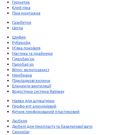
Герметик
Клей-піна
Піна монтажна
Газобетон
Цегла
Шифер
Руберойд
М'яка покрівля
Мастика та праймери
Гідробар'єр
Паробар'єр
Вітро- вологозахист
Мембрана
Підкладкові килими
Елементи вентиляції
Водостічна система Rainway
Маяки для штукатурки
Перфо-кут алюмінієвий
Кутник перфорований пластиковий
Дюбеля
Дюбелі для пінопласту та базальтової вати
Саморізи