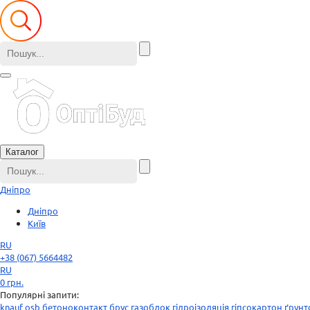
Каталог
Дніпро
Дніпро
Київ
RU
+38 (067) 5664482
RU
0
грн.
Популярні запити:
knauf
osb
бетоноконтакт
брус
газоблок
гідроізоляція
гіпсокартон
ґрунт