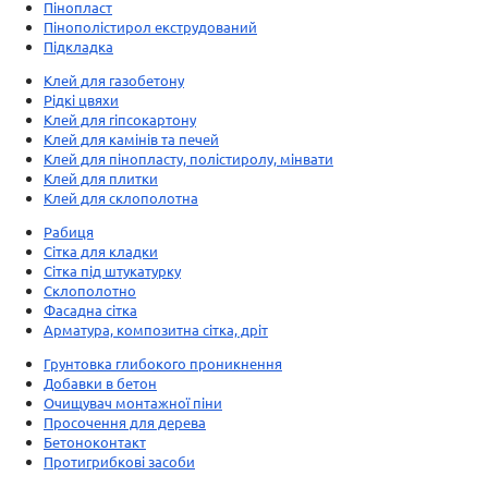
Пінопласт
Пінополістирол екструдований
Підкладка
Клей для газобетону
Рідкі цвяхи
Клей для гіпсокартону
Клей для камінів та печей
Клей для пінопласту, полістиролу, мінвати
Клей для плитки
Клей для склополотна
Рабиця
Сітка для кладки
Сітка під штукатурку
Склополотно
Фасадна сітка
Арматура, композитна сітка, дріт
Грунтовка глибокого проникнення
Добавки в бетон
Очищувач монтажної піни
Просочення для дерева
Бетоноконтакт
Протигрибкові засоби