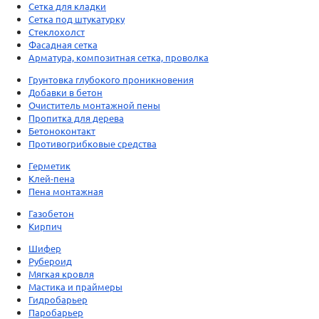
Сетка для кладки
Сетка под штукатурку
Стеклохолст
Фасадная сетка
Арматура, композитная сетка, проволка
Грунтовка глубокого проникновения
Добавки в бетон
Очиститель монтажной пены
Пропитка для дерева
Бетоноконтакт
Противогрибковые средства
Герметик
Клей-пена
Пена монтажная
Газобетон
Кирпич
Шифер
Рубероид
Мягкая кровля
Мастика и праймеры
Гидробарьер
Паробарьер