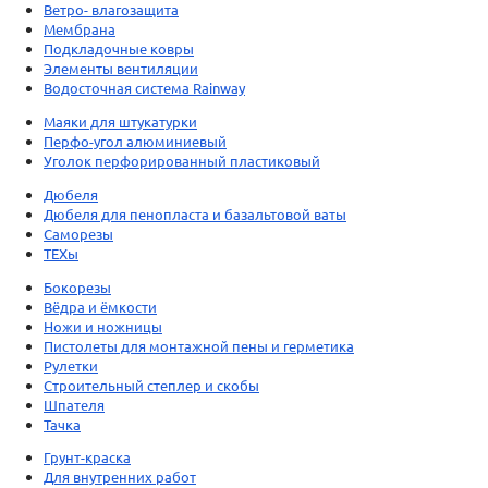
Ветро- влагозащита
Мембрана
Подкладочные ковры
Элементы вентиляции
Водосточная система Rainway
Маяки для штукатурки
Перфо-угол алюминиевый
Уголок перфорированный пластиковый
Дюбеля
Дюбеля для пенопласта и базальтовой ваты
Саморезы
ТЕХы
Бокорезы
Вёдра и ёмкости
Ножи и ножницы
Пистолеты для монтажной пены и герметика
Рулетки
Строительный степлер и скобы
Шпателя
Тачка
Грунт-краска
Для внутренних работ