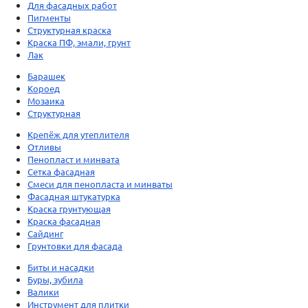
Для фасадных работ
Пигменты
Структурная краска
Краска ПФ, эмали, грунт
Лак
Барашек
Короед
Мозаика
Структурная
Крепёж для утеплителя
Отливы
Пенопласт и минвата
Сетка фасадная
Смеси для пенопласта и минваты
Фасадная штукатурка
Краска грунтующая
Краска фасадная
Сайдинг
Грунтовки для фасада
Биты и насадки
Буры, зубила
Валики
Инструмент для плитки