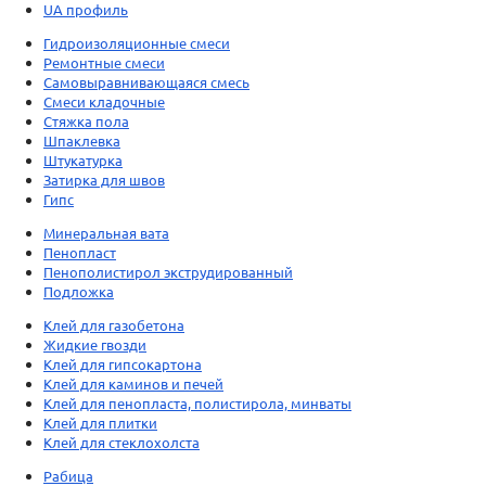
UA профиль
Гидроизоляционные смеси
Ремонтные смеси
Самовыравнивающаяся смесь
Смеси кладочные
Стяжка пола
Шпаклевка
Штукатурка
Затирка для швов
Гипс
Минеральная вата
Пенопласт
Пенополистирол экструдированный
Подложка
Клей для газобетона
Жидкие гвозди
Клей для гипсокартона
Клей для каминов и печей
Клей для пенопласта, полистирола, минваты
Клей для плитки
Клей для стеклохолста
Рабица