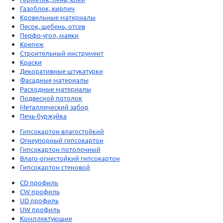
Газоблок, кирпич
Кровельные материалы
Песок, щебень, отсев
Перфо-угол, маяки
Крепеж
Строительный инструмент
Краски
Декоративные штукатурки
Фасадные материалы
Расходные материалы
Подвесной потолок
Металлический забор
Печь-буржуйка
Гипсокартон влагостойкий
Огнеупорный гипсокартон
Гипсокартон потолочный
Влаго-огнестойкий гипсокартон
Гипсокартон стеновой
CD профиль
CW профиль
UD профиль
UW профиль
Комплектующие