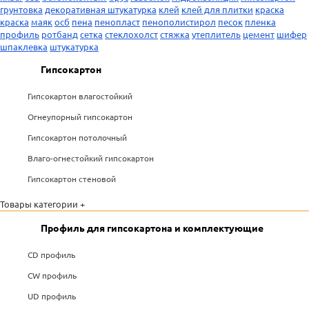
грунтовка
декоративная штукатурка
клей
клей для плитки
краска
краска
маяк
осб
пена
пенопласт
пенополистирол
песок
пленка
профиль
ротбанд
сетка
стеклохолст
стяжка
утеплитель
цемент
шифер
шпаклевка
штукатурка
Гипсокартон
Гипсокартон влагостойкий
Огнеупорный гипсокартон
Гипсокартон потолочный
Влаго-огнестойкий гипсокартон
Гипсокартон стеновой
Товары категории +
Профиль для гипсокартона и комплектующие
CD профиль
CW профиль
UD профиль