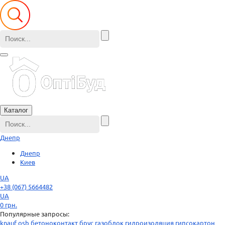
Каталог
Днепр
Днепр
Киев
UA
+38 (067) 5664482
UA
0
грн.
Популярные запросы:
knauf
osb
бетоноконтакт
брус
газоблок
гидроизоляция
гипсокартон