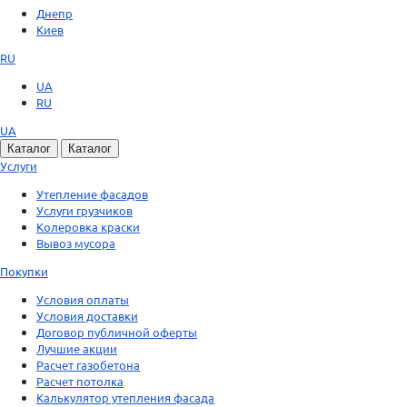
Днепр
Киев
RU
UA
RU
UA
Каталог
Каталог
Услуги
Утепление фасадов
Услуги грузчиков
Колеровка краски
Вывоз мусора
Покупки
Условия оплаты
Условия доставки
Договор публичной оферты
Лучшие акции
Расчет газобетона
Расчет потолка
Калькулятор утепления фасада