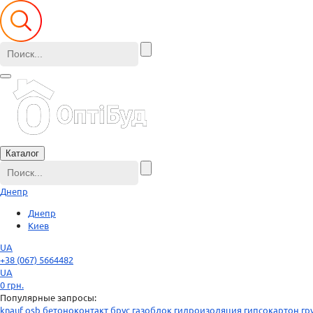
Каталог
Днепр
Днепр
Киев
UA
+38 (067) 5664482
UA
0
грн.
Популярные запросы:
knauf
osb
бетоноконтакт
брус
газоблок
гидроизоляция
гипсокартон
гр