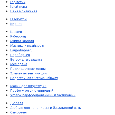
Герметик
Клей-пена
Пена монтажная
Газобетон
Кирпич
Шифер
Рубероид
Мягкая кровля
Мастика и праймеры
Гидробарьер
Паробарьер
Ветро- влагозащита
Мембрана
Подкладочные ковры
Элементы вентиляции
Водосточная система Rainway
Маяки для штукатурки
Перфо-угол алюминиевый
Уголок перфорированный пластиковый
Дюбеля
Дюбеля для пенопласта и базальтовой ваты
Саморезы