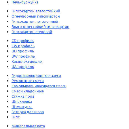
Печь-буржуйка
Гипсокартон влагостойкий
Огнеупорный гипсокартон
Гипсокартон потолочный
Влаго-огнестойкий гипсокартон
Гипсокартон стеновой
CD профиль
CW профиль
UD профиль
UW профиль
Комплектующие
UA профиль
Гидроизоляционные смеси
Ремонтные смеси
Самовыравнивающаяся смесь
Смеси кладочные
Стяжка пола
Шпаклевка
Штукатурка
Затирка для швов
Гипс
Минеральная вата