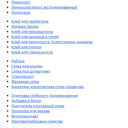
Пенопласт
Пенополистирол экструдированный
Подложка
Клей для газобетона
Жидкие гвозди
Клей для гипсокартона
Клей для каминов и печей
Клей для пенопласта, полистирола, минваты
Клей для плитки
Клей для стеклохолста
Рабица
Сетка для кладки
Сетка под штукатурку
Стеклохолст
Фасадная сетка
Арматура, композитная сетка, проволка
Грунтовка глубокого проникновения
Добавки в бетон
Очиститель монтажной пены
Пропитка для дерева
Бетоноконтакт
Противогрибковые средства