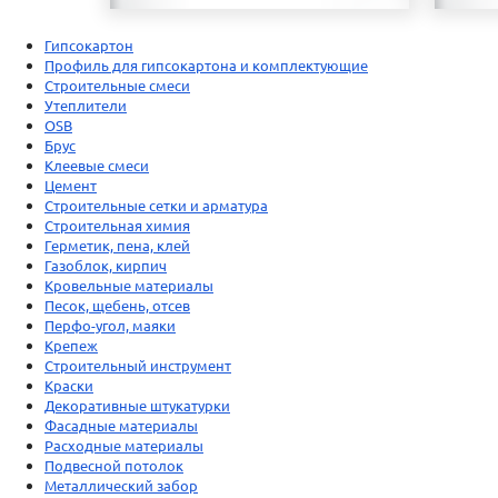
Гипсокартон
Профиль для гипсокартона и комплектующие
Строительные смеси
Утеплители
OSB
Брус
Клеевые смеси
Цемент
Строительные сетки и арматура
Строительная химия
Герметик, пена, клей
Газоблок, кирпич
Кровельные материалы
Песок, щебень, отсев
Перфо-угол, маяки
Крепеж
Строительный инструмент
Краски
Декоративные штукатурки
Фасадные материалы
Расходные материалы
Подвесной потолок
Металлический забор