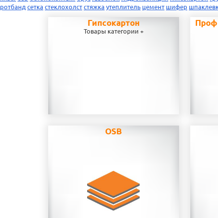
ротбанд
сетка
стеклохолст
стяжка
утеплитель
цемент
шифер
шпаклев
Гипсокартон
Проф
Товары категории +
OSB