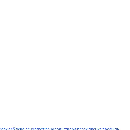
маяк
осб
пена
пенопласт
пенополистирол
песок
пленка
профиль