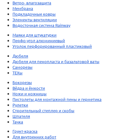
Ветро- влагозащита
Мембрана
Подкладочные ковры
Элементы вентиляции
Водосточная система Rainway
Маяки для штукатурки
Перфо-угол алюминиевый
Уголок перфорированный пластиковый
Дюбеля
Дюбеля для пенопласта и базальтовой ваты
Саморезы
ТЕХы
Бокорезы
Вёдра и ёмкости
Ножи и ножницы
Пистолеты для монтажной пены и герметика
Рулетки
Строительный степлер и скобы
Шпателя
Тачка
Грунт-краска
Для внутренних работ