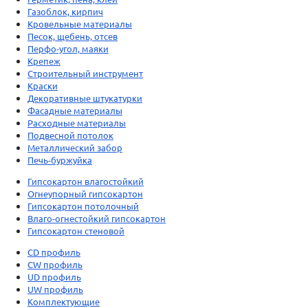
Газоблок, кирпич
Кровельные материалы
Песок, щебень, отсев
Перфо-угол, маяки
Крепеж
Строительный инструмент
Краски
Декоративные штукатурки
Фасадные материалы
Расходные материалы
Подвесной потолок
Металлический забор
Печь-буржуйка
Гипсокартон влагостойкий
Огнеупорный гипсокартон
Гипсокартон потолочный
Влаго-огнестойкий гипсокартон
Гипсокартон стеновой
CD профиль
CW профиль
UD профиль
UW профиль
Комплектующие