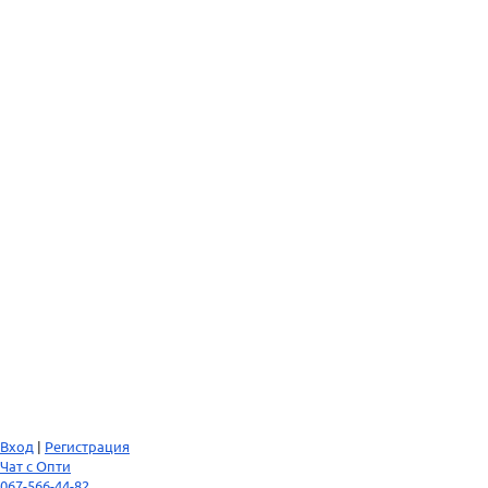
Вход
|
Регистрация
Чат с Опти
067-566-44-82