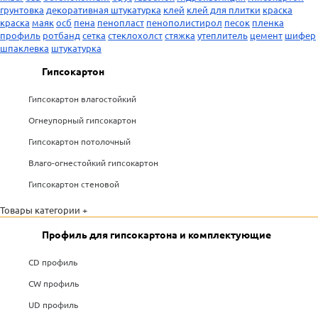
грунтовка
декоративная штукатурка
клей
клей для плитки
краска
краска
маяк
осб
пена
пенопласт
пенополистирол
песок
пленка
профиль
ротбанд
сетка
стеклохолст
стяжка
утеплитель
цемент
шифер
шпаклевка
штукатурка
Гипсокартон
Гипсокартон влагостойкий
Огнеупорный гипсокартон
Гипсокартон потолочный
Влаго-огнестойкий гипсокартон
Гипсокартон стеновой
Товары категории +
Профиль для гипсокартона и комплектующие
CD профиль
CW профиль
UD профиль