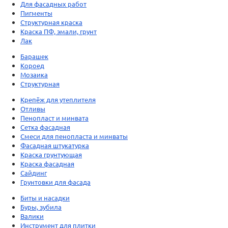
Для фасадных работ
Пигменты
Структурная краска
Краска ПФ, эмали, грунт
Лак
Барашек
Короед
Мозаика
Структурная
Крепёж для утеплителя
Отливы
Пенопласт и минвата
Сетка фасадная
Смеси для пенопласта и минваты
Фасадная штукатурка
Краска грунтующая
Краска фасадная
Сайдинг
Грунтовки для фасада
Биты и насадки
Буры, зубила
Валики
Инструмент для плитки