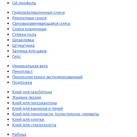
UA профиль
Гидроизоляционные смеси
Ремонтные смеси
Самовыравнивающаяся смесь
Смеси кладочные
Стяжка пола
Шпаклевка
Штукатурка
Затирка для швов
Гипс
Минеральная вата
Пенопласт
Пенополистирол экструдированный
Подложка
Клей для газобетона
Жидкие гвозди
Клей для гипсокартона
Клей для каминов и печей
Клей для пенопласта, полистирола, минваты
Клей для плитки
Клей для стеклохолста
Рабица