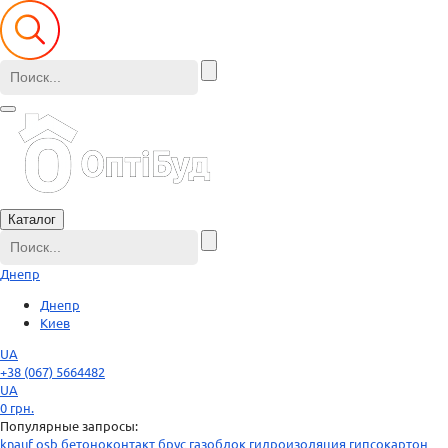
Каталог
Днепр
Днепр
Киев
UA
+38 (067) 5664482
UA
0
грн.
Популярные запросы:
knauf
osb
бетоноконтакт
брус
газоблок
гидроизоляция
гипсокартон