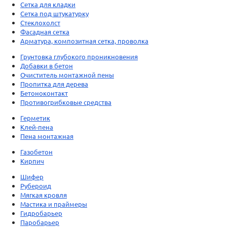
Сетка для кладки
Сетка под штукатурку
Стеклохолст
Фасадная сетка
Арматура, композитная сетка, проволка
Грунтовка глубокого проникновения
Добавки в бетон
Очиститель монтажной пены
Пропитка для дерева
Бетоноконтакт
Противогрибковые средства
Герметик
Клей-пена
Пена монтажная
Газобетон
Кирпич
Шифер
Рубероид
Мягкая кровля
Мастика и праймеры
Гидробарьер
Паробарьер