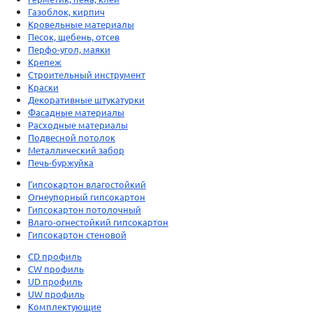
Газоблок, кирпич
Кровельные материалы
Песок, щебень, отсев
Перфо-угол, маяки
Крепеж
Строительный инструмент
Краски
Декоративные штукатурки
Фасадные материалы
Расходные материалы
Подвесной потолок
Металлический забор
Печь-буржуйка
Гипсокартон влагостойкий
Огнеупорный гипсокартон
Гипсокартон потолочный
Влаго-огнестойкий гипсокартон
Гипсокартон стеновой
CD профиль
CW профиль
UD профиль
UW профиль
Комплектующие