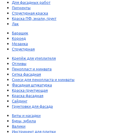
Для фасадных работ
Пигменты
Структурная краска
Краска ПФ, эмали, грунт
Лак
Барашек
Короед
Мозаика
Структурная
Крепёж для утеплителя
Отливы
Пенопласт и минвата
Сетка фасадная
Смеси для пенопласта и минваты
Фасадная штукатурка
Краска грунтующая
Краска фасадная
Сайдинг
Грунтовки для фасада
Биты и насадки
Буры, зубила
Валики
Инструмент для плитки