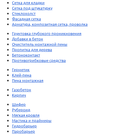
Сетка для кладки
Сетка под штукатурку
Стеклохолст
Фасадная сетка
Арматура, композитная сетка, проволка
Грунтовка глубокого проникновения
Добавки в бетон
Очиститель монтажной пены
Пропитка для дерева
Бетоноконтакт
Противогрибковые средства
Герметик
Клей-пена
Пена монтажная
Газобетон
Кирпич
Шифер
Рубероид
Мягкая кровля
Мастика и праймеры
Гидробарьер
Паробарьер