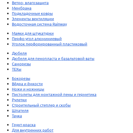
Ветро- влагозащита
Мембрана
Подкладочные ковры
Элементы вентиляции
Водосточная система Rainway
Маяки для штукатурки
Перфо-угол алюминиевый
Уголок перфорированный пластиковый
Дюбеля
Дюбеля для пенопласта и базальтовой ваты
Саморезы
ТЕХы
Бокорезы
Вёдра и ёмкости
Ножи и ножницы
Пистолеты для монтажной пены и герметика
Рулетки
Строительный степлер и скобы
Шпателя
Тачка
Грунт-краска
Для внутренних работ