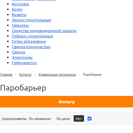
Кисточки
Круги
Кюветы
Ленты строительные
Миксеры
Средства индивидуальной защиты
Плёнки строительные
Сетки абразивные
Сверла корончастые
Сверла
Электроды
Гофрокартон
Главная
-
Каталог
-
Кровельные материалы
-
Паробарьер
Паробарьер
Фильтр
Сортировать:
По названию
По цене
Нет