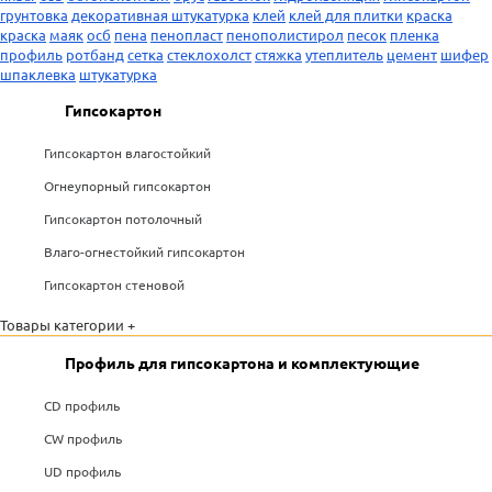
грунтовка
декоративная штукатурка
клей
клей для плитки
краска
краска
маяк
осб
пена
пенопласт
пенополистирол
песок
пленка
профиль
ротбанд
сетка
стеклохолст
стяжка
утеплитель
цемент
шифер
шпаклевка
штукатурка
Гипсокартон
Гипсокартон влагостойкий
Огнеупорный гипсокартон
Гипсокартон потолочный
Влаго-огнестойкий гипсокартон
Гипсокартон стеновой
Товары категории +
Профиль для гипсокартона и комплектующие
CD профиль
CW профиль
UD профиль