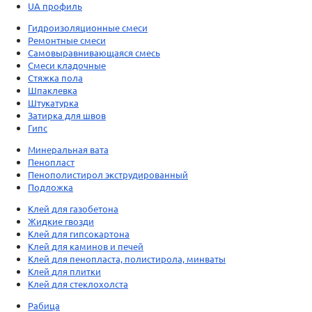
UA профиль
Гидроизоляционные смеси
Ремонтные смеси
Самовыравнивающаяся смесь
Смеси кладочные
Стяжка пола
Шпаклевка
Штукатурка
Затирка для швов
Гипс
Минеральная вата
Пенопласт
Пенополистирол экструдированный
Подложка
Клей для газобетона
Жидкие гвозди
Клей для гипсокартона
Клей для каминов и печей
Клей для пенопласта, полистирола, минваты
Клей для плитки
Клей для стеклохолста
Рабица