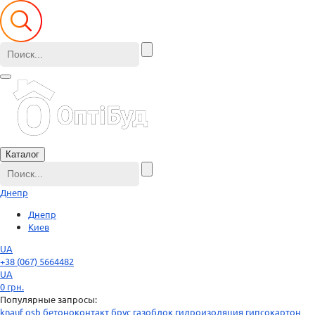
Каталог
Днепр
Днепр
Киев
UA
+38 (067) 5664482
UA
0
грн.
Популярные запросы:
knauf
osb
бетоноконтакт
брус
газоблок
гидроизоляция
гипсокартон