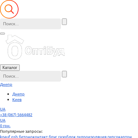
Каталог
Днепр
Днепр
Киев
UA
+38 (067) 5664482
UA
0
грн.
Популярные запросы:
knauf
osb
бетоноконтакт
брус
газоблок
гидроизоляция
гипсокартон