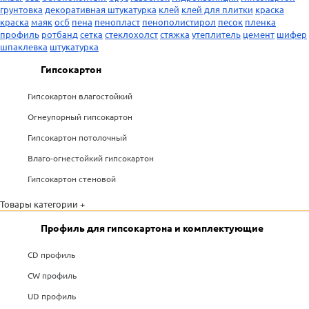
грунтовка
декоративная штукатурка
клей
клей для плитки
краска
краска
маяк
осб
пена
пенопласт
пенополистирол
песок
пленка
профиль
ротбанд
сетка
стеклохолст
стяжка
утеплитель
цемент
шифер
шпаклевка
штукатурка
Гипсокартон
Гипсокартон влагостойкий
Огнеупорный гипсокартон
Гипсокартон потолочный
Влаго-огнестойкий гипсокартон
Гипсокартон стеновой
Товары категории +
Профиль для гипсокартона и комплектующие
CD профиль
CW профиль
UD профиль