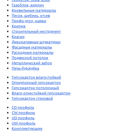
Газоблок, кирпич
Кровельные материалы
Песок, щебень, отсев
Перфо-угол, маяки
Крепеж
Строительный инструмент
Краски
Декоративные штукатурки
Фасадные материалы
Расходные материалы
Подвесной потолок
Металлический забор
Печь-буржуйка
Гипсокартон влагостойкий
Огнеупорный гипсокартон
Гипсокартон потолочный
Влаго-огнестойкий гипсокартон
Гипсокартон стеновой
CD профиль
CW профиль
UD профиль
UW профиль
Комплектующие