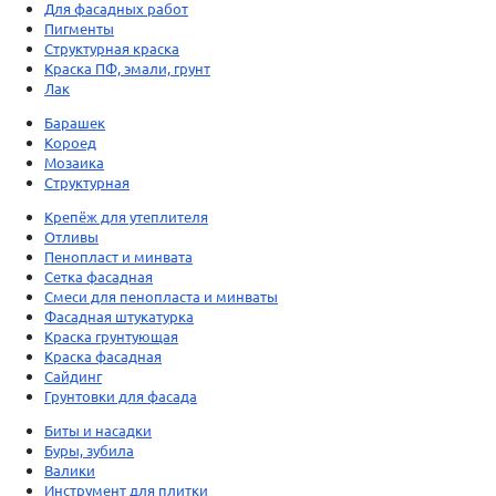
Для фасадных работ
Пигменты
Структурная краска
Краска ПФ, эмали, грунт
Лак
Барашек
Короед
Мозаика
Структурная
Крепёж для утеплителя
Отливы
Пенопласт и минвата
Сетка фасадная
Смеси для пенопласта и минваты
Фасадная штукатурка
Краска грунтующая
Краска фасадная
Сайдинг
Грунтовки для фасада
Биты и насадки
Буры, зубила
Валики
Инструмент для плитки