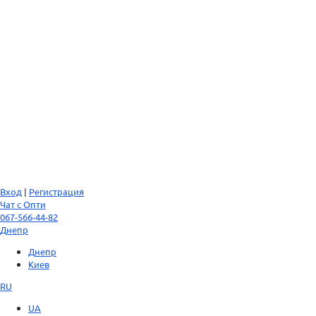
Вход
|
Регистрация
Чат с Опти
067-566-44-82
Днепр
Днепр
Киев
RU
UA