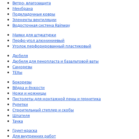
Ветро- влагозащита
Мембрана
Подкладочные ковры
Элементы вентиляции
Водосточная система Rainway
Маяки для штукатурки
Перфо-угол алюминиевый
Уголок перфорированный пластиковый
Дюбеля
Дюбеля для пенопласта и базальтовой ваты
Саморезы
ТЕХы
Бокорезы
Вёдра и ёмкости
Ножи и ножницы
Пистолеты для монтажной пены и герметика
Рулетки
Строительный степлер и скобы
Шпателя
Тачка
Грунт-краска
Для внутренних работ