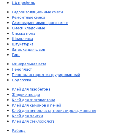
UA профиль
Гидроизоляционные смеси
Ремонтные смеси
Самовыравнивающаяся смесь
Смеси кладочные
Стяжка пола
Шпаклевка
Штукатурка
Затирка для швов
Гипс
Минеральная вата
Пенопласт
Пенополистирол экструдированный
Подложка
Клей для газобетона
Жидкие гвозди
Клей для гипсокартона
Клей для каминов и печей
Клей для пенопласта, полистирола, минваты
Клей для плитки
Клей для стеклохолста
Рабица