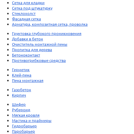
Сетка для кладки
Сетка под штукатурку
Стеклохолст
Фасадная сетка
Арматура, композитная сетка, проволка
Грунтовка глубокого проникновения
Добавки в бетон
Очиститель монтажной пены
Пропитка для дерева
Бетоноконтакт
Противогрибковые средства
Герметик
Клей-пена
Пена монтажная
Газобетон
Кирпич
Шифер
Рубероид
Мягкая кровля
Мастика и праймеры
Гидробарьер
Паробарьер