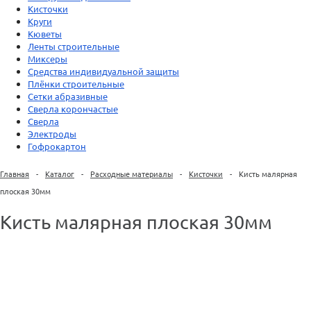
Кисточки
Круги
Кюветы
Ленты строительные
Миксеры
Средства индивидуальной защиты
Плёнки строительные
Сетки абразивные
Сверла корончастые
Сверла
Электроды
Гофрокартон
Главная
-
Каталог
-
Расходные материалы
-
Кисточки
-
Кисть малярная
плоская 30мм
Кисть малярная плоская 30мм