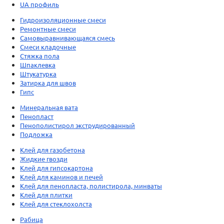
UA профиль
Гидроизоляционные смеси
Ремонтные смеси
Самовыравнивающаяся смесь
Смеси кладочные
Стяжка пола
Шпаклевка
Штукатурка
Затирка для швов
Гипс
Минеральная вата
Пенопласт
Пенополистирол экструдированный
Подложка
Клей для газобетона
Жидкие гвозди
Клей для гипсокартона
Клей для каминов и печей
Клей для пенопласта, полистирола, минваты
Клей для плитки
Клей для стеклохолста
Рабица