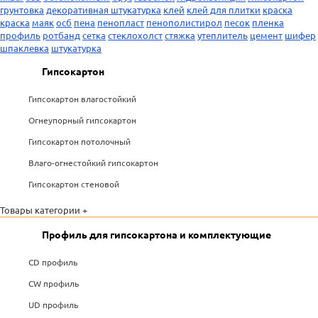
грунтовка
декоративная штукатурка
клей
клей для плитки
краска
краска
маяк
осб
пена
пенопласт
пенополистирол
песок
пленка
профиль
ротбанд
сетка
стеклохолст
стяжка
утеплитель
цемент
шифер
шпаклевка
штукатурка
Гипсокартон
Гипсокартон влагостойкий
Огнеупорный гипсокартон
Гипсокартон потолочный
Влаго-огнестойкий гипсокартон
Гипсокартон стеновой
Товары категории +
Профиль для гипсокартона и комплектующие
CD профиль
CW профиль
UD профиль