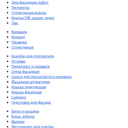
Для фасадных работ
Пигменты
Структурная краска
Краска ПФ, эмали, грунт
Лак
Барашек
Короед
Мозаика
Структурная
Крепёж для утеплителя
Отливы
Пенопласт и минвата
Сетка фасадная
Смеси для пенопласта и минваты
Фасадная штукатурка
Краска грунтующая
Краска фасадная
Сайдинг
Грунтовки для фасада
Биты и насадки
Буры, зубила
Валики
Инструмент для плитки