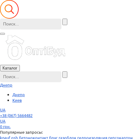
Каталог
Днепр
Днепр
Киев
UA
+38 (067) 5664482
UA
0
грн.
Популярные запросы:
knauf
osb
бетоноконтакт
брус
газоблок
гидроизоляция
гипсокартон