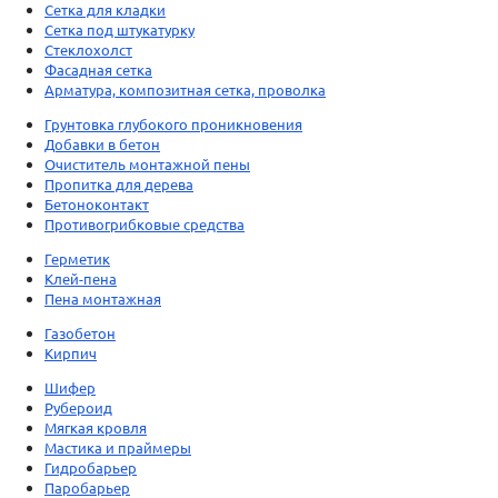
Сетка для кладки
Сетка под штукатурку
Стеклохолст
Фасадная сетка
Арматура, композитная сетка, проволка
Грунтовка глубокого проникновения
Добавки в бетон
Очиститель монтажной пены
Пропитка для дерева
Бетоноконтакт
Противогрибковые средства
Герметик
Клей-пена
Пена монтажная
Газобетон
Кирпич
Шифер
Рубероид
Мягкая кровля
Мастика и праймеры
Гидробарьер
Паробарьер