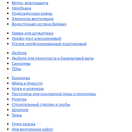
Ветро- влагозащита
Мембрана
Подкладочные ковры
Элементы вентиляции
Водосточная система Rainway
Маяки для штукатурки
Перфо-угол алюминиевый
Уголок перфорированный пластиковый
Дюбеля
Дюбеля для пенопласта и базальтовой ваты
Саморезы
ТЕХы
Бокорезы
Вёдра и ёмкости
Ножи и ножницы
Пистолеты для монтажной пены и герметика
Рулетки
Строительный степлер и скобы
Шпателя
Тачка
Грунт-краска
Для внутренних работ