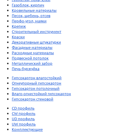
Газоблок, кирпич
Кровельные материалы
Песок, щебень, отсев
Перфо-угол, маяки
Крепеж
Строительный инструмент
Краски
Декоративные штукатурки
Фасадные материалы
Расходные материалы
Подвесной потолок
Металлический забор
Печь-буржуйка
Гипсокартон влагостойкий
Огнеупорный гипсокартон
Гипсокартон потолочный
Влаго-огнестойкий гипсокартон
Гипсокартон стеновой
CD профиль
CW профиль
UD профиль
UW профиль
Комплектующие