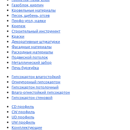
Газоблок, кирпич
Кровельные материалы
Песок, щебень, отсев
Перфо-угол, маяки
Крепеж
Строительный инструмент
Краски
Декоративные штукатурки
Фасадные материалы
Расходные материалы
Подвесной потолок
Металлический забор
Печь-буржуйка
Гипсокартон влагостойкий
Огнеупорный гипсокартон
Гипсокартон потолочный
Влаго-огнестойкий гипсокартон
Гипсокартон стеновой
CD профиль
CW профиль
UD профиль
UW профиль
Комплектующие