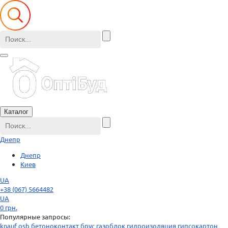
Каталог
Днепр
Днепр
Киев
UA
+38 (067) 5664482
UA
0
грн.
Популярные запросы:
knauf
osb
бетоноконтакт
брус
газоблок
гидроизоляция
гипсокартон