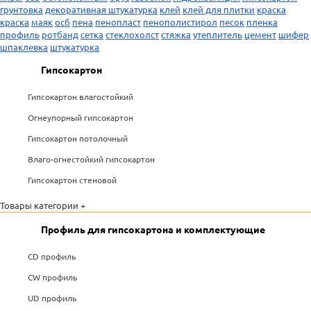
грунтовка
декоративная штукатурка
клей
клей для плитки
краска
краска
маяк
осб
пена
пенопласт
пенополистирол
песок
пленка
профиль
ротбанд
сетка
стеклохолст
стяжка
утеплитель
цемент
шифер
шпаклевка
штукатурка
Гипсокартон
Гипсокартон влагостойкий
Огнеупорный гипсокартон
Гипсокартон потолочный
Влаго-огнестойкий гипсокартон
Гипсокартон стеновой
Товары категории +
Профиль для гипсокартона и комплектующие
CD профиль
CW профиль
UD профиль