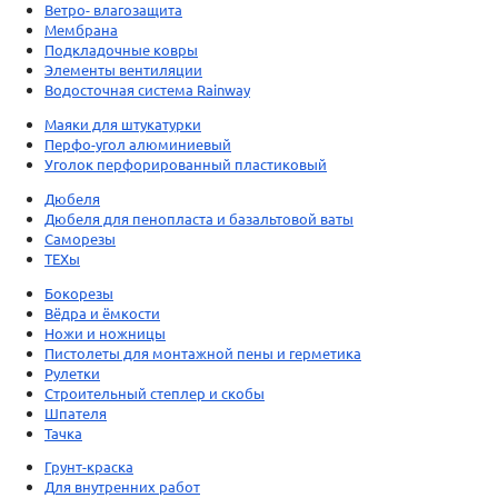
Ветро- влагозащита
Мембрана
Подкладочные ковры
Элементы вентиляции
Водосточная система Rainway
Маяки для штукатурки
Перфо-угол алюминиевый
Уголок перфорированный пластиковый
Дюбеля
Дюбеля для пенопласта и базальтовой ваты
Саморезы
ТЕХы
Бокорезы
Вёдра и ёмкости
Ножи и ножницы
Пистолеты для монтажной пены и герметика
Рулетки
Строительный степлер и скобы
Шпателя
Тачка
Грунт-краска
Для внутренних работ