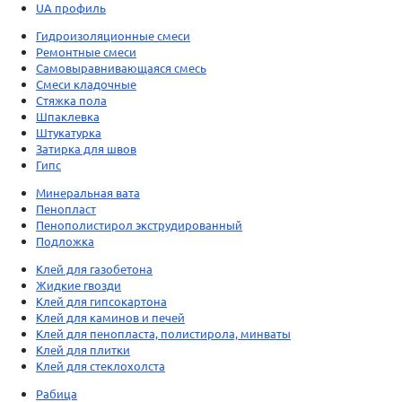
UA профиль
Гидроизоляционные смеси
Ремонтные смеси
Самовыравнивающаяся смесь
Смеси кладочные
Стяжка пола
Шпаклевка
Штукатурка
Затирка для швов
Гипс
Минеральная вата
Пенопласт
Пенополистирол экструдированный
Подложка
Клей для газобетона
Жидкие гвозди
Клей для гипсокартона
Клей для каминов и печей
Клей для пенопласта, полистирола, минваты
Клей для плитки
Клей для стеклохолста
Рабица