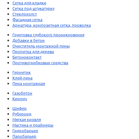
Сетка для кладки
Сетка под штукатурку
Стеклохолст
Фасадная сетка
Арматура, композитная сетка, проволка
Грунтовка глубокого проникновения
Добавки в бетон
Очиститель монтажной пены
Пропитка для дерева
Бетоноконтакт
Противогрибковые средства
Герметик
Клей-пена
Пена монтажная
Газобетон
Кирпич
Шифер
Рубероид
Мягкая кровля
Мастика и праймеры
Гидробарьер
Паробарьер