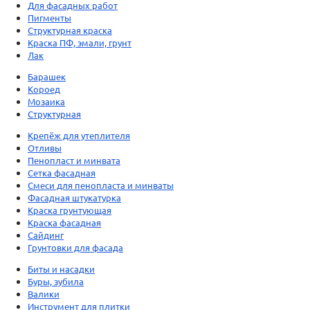
Для фасадных работ
Пигменты
Структурная краска
Краска ПФ, эмали, грунт
Лак
Барашек
Короед
Мозаика
Структурная
Крепёж для утеплителя
Отливы
Пенопласт и минвата
Сетка фасадная
Смеси для пенопласта и минваты
Фасадная штукатурка
Краска грунтующая
Краска фасадная
Сайдинг
Грунтовки для фасада
Биты и насадки
Буры, зубила
Валики
Инструмент для плитки