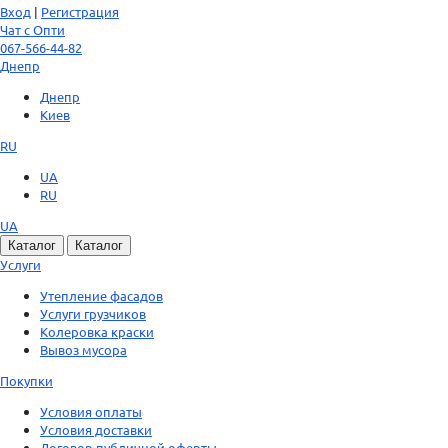
Вход
|
Регистрация
Чат с Опти
067-566-44-82
Днепр
Днепр
Киев
RU
UA
RU
UA
Каталог
Каталог
Услуги
Утепление фасадов
Услуги грузчиков
Колеровка краски
Вывоз мусора
Покупки
Условия оплаты
Условия доставки
Договор публичной оферты