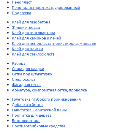
Пенопласт
Пенополистирол экструдированный
Подложка
Клей для газобетона
Жидкие гвозди
Клей для гипсокартона
Клей для каминов и печей
Клей для пенопласта, полистирола, минваты
Клей для плитки
Клей для стеклохолста
Рабица
Сетка для кладки
Сетка под штукатурку
Стеклохолст
Фасадная сетка
Арматура, композитная сетка, проволка
Грунтовка глубокого проникновения
Добавки в бетон
Очиститель монтажной пены
Пропитка для дерева
Бетоноконтакт
Противогрибковые средства