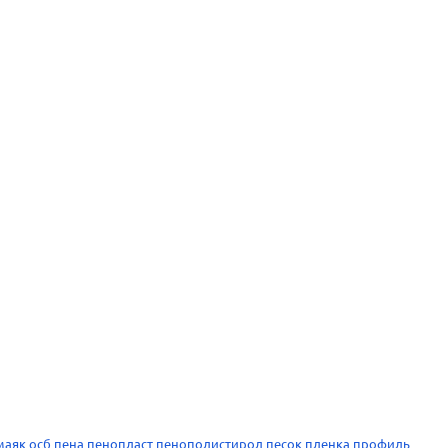
маяк
осб
пена
пенопласт
пенополистирол
песок
пленка
профиль