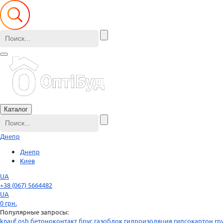
Каталог
Днепр
Днепр
Киев
UA
+38 (067) 5664482
UA
0
грн.
Популярные запросы:
knauf
osb
бетоноконтакт
брус
газоблок
гидроизоляция
гипсокартон
гр