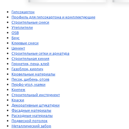
Гипсокартон
Профиль для гипсокартона и комплектующие
Строительные смеси
Утеплители
OSB
Брус
Клеевые смеси
Цемент
Строительные сетки и арматура
Строительная химия
Герметик, пена, клей
Газоблок, кирпич
Кровельные материалы
Песок, щебень, отсев
Перфо-угол, маяки
Крепеж
Строительный инструмент
Краски
Декоративные штукатурки
Фасадные материалы
Расходные материалы
Подвесной потолок
Металлический забор