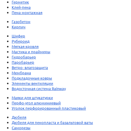
Герметик
Клей-пена
Пена монтажная
Газобетон
Кирпич
Шифер
Рубероид
Мягкая кровля
Мастика и праймеры
Гидробарьер
Паробарьер
Ветро- влагозащита
Мембрана
Подкладочные ковры
Элементы вентиляции
Водосточная система Rainway
Маяки для штукатурки
Перфо-угол алюминиевый
Уголок перфорированный пластиковый
Дюбеля
Дюбеля для пенопласта и базальтовой ваты
Саморезы