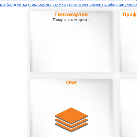
ротбанд
сетка
стеклохолст
стяжка
утеплитель
цемент
шифер
шпаклев
Гипсокартон
Проф
Товары категории +
OSB