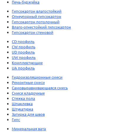
Печь-буржуйка
Гипсокартон влагостойкий
Огнеупорный гипсокартон
Гипсокартон потолочный
Влаго-огнестойкий гипсокартон
Гипсокартон стеновой
CD профиль
CW профиль
UD профиль
UW профиль
Комплектующие
UA профиль
Гидроизоляционные смеси
Ремонтные смеси
Самовыравнивающаяся смесь
Смеси кладочные
Стяжка пола
Шпаклевка
Штукатурка
Затирка для швов
Гипс
Минеральная вата