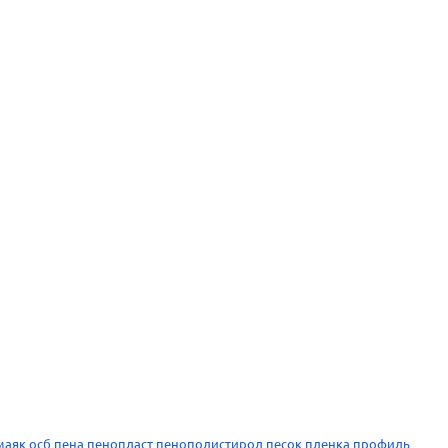
маяк
осб
пена
пенопласт
пенополистирол
песок
пленка
профиль