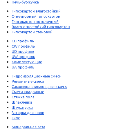
Печь-буржуйка
Гипсокартон влагостойкий
Огнеупорный гипсокартон
Гипсокартон потолочный
Влаго-огнестойкий гипсокартон
Гипсокартон стеновой
CD профиль
CW профиль
UD профиль
UW профиль
Комплектующие
UA профиль
Гидроизоляционные смеси
Ремонтные смеси
Самовыравнивающаяся смесь
Смеси кладочные
Стяжка пола
Шпаклевка
Штукатурка
Затирка для швов
Гипс
Минеральная вата