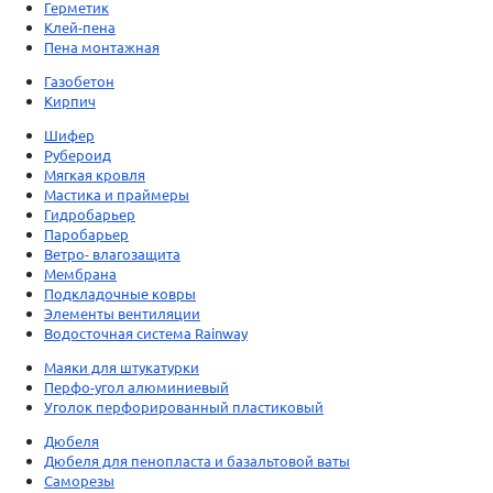
Герметик
Клей-пена
Пена монтажная
Газобетон
Кирпич
Шифер
Рубероид
Мягкая кровля
Мастика и праймеры
Гидробарьер
Паробарьер
Ветро- влагозащита
Мембрана
Подкладочные ковры
Элементы вентиляции
Водосточная система Rainway
Маяки для штукатурки
Перфо-угол алюминиевый
Уголок перфорированный пластиковый
Дюбеля
Дюбеля для пенопласта и базальтовой ваты
Саморезы