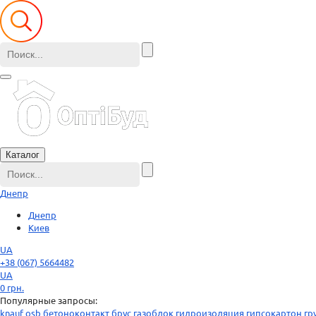
Каталог
Днепр
Днепр
Киев
UA
+38 (067) 5664482
UA
0
грн.
Популярные запросы:
knauf
osb
бетоноконтакт
брус
газоблок
гидроизоляция
гипсокартон
гр