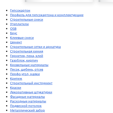
Гипсокартон
Профиль для гипсокартона и комплектующие
Строительные смеси
Утеплители
OSB
Брус
Клеевые смеси
Цемент
Строительные сетки и арматура
Строительная химия
Герметик, пена, клей
Газоблок, кирпич
Кровельные материалы
Песок, щебень, отсев
Перфо-угол, маяки
Крепеж
Строительный инструмент
Краски
Декоративные штукатурки
Фасадные материалы
Расходные материалы
Подвесной потолок
Металлический забор