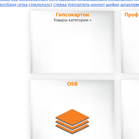
ротбанд
сетка
стеклохолст
стяжка
утеплитель
цемент
шифер
шпаклев
Гипсокартон
Проф
Товары категории +
OSB