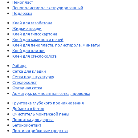
Пенопласт
Пенополистирол экструдированный
Подложка
Клей для газобетона
Жидкие гвозди
Клей для гипсокартона
Клей для каминов и печей
Клей для пенопласта, полистирола, минваты
Клей для плитки
Клей для стеклохолста
Рабица
Сетка для кладки
Сетка под штукатурку
Стеклохолст
Фасадная сетка
Арматура, композитная сетка, проволка
Грунтовка глубокого проникновения
Добавки в бетон
Очиститель монтажной пены
Пропитка для дерева
Бетоноконтакт
Противогрибковые средства