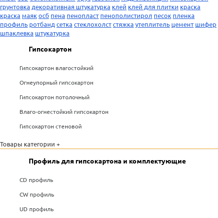
грунтовка
декоративная штукатурка
клей
клей для плитки
краска
краска
маяк
осб
пена
пенопласт
пенополистирол
песок
пленка
профиль
ротбанд
сетка
стеклохолст
стяжка
утеплитель
цемент
шифер
шпаклевка
штукатурка
Гипсокартон
Гипсокартон влагостойкий
Огнеупорный гипсокартон
Гипсокартон потолочный
Влаго-огнестойкий гипсокартон
Гипсокартон стеновой
Товары категории +
Профиль для гипсокартона и комплектующие
CD профиль
CW профиль
UD профиль