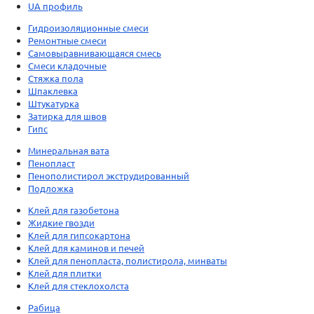
UA профиль
Гидроизоляционные смеси
Ремонтные смеси
Самовыравнивающаяся смесь
Смеси кладочные
Стяжка пола
Шпаклевка
Штукатурка
Затирка для швов
Гипс
Минеральная вата
Пенопласт
Пенополистирол экструдированный
Подложка
Клей для газобетона
Жидкие гвозди
Клей для гипсокартона
Клей для каминов и печей
Клей для пенопласта, полистирола, минваты
Клей для плитки
Клей для стеклохолста
Рабица