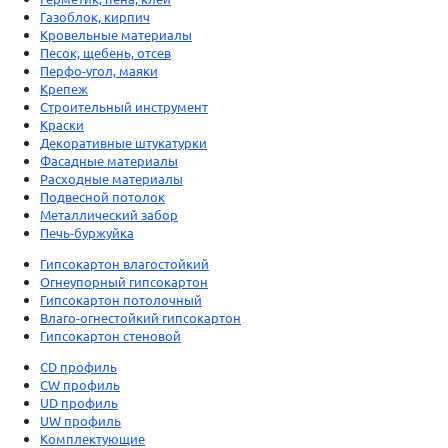
Газоблок, кирпич
Кровельные материалы
Песок, щебень, отсев
Перфо-угол, маяки
Крепеж
Строительный инструмент
Краски
Декоративные штукатурки
Фасадные материалы
Расходные материалы
Подвесной потолок
Металлический забор
Печь-буржуйка
Гипсокартон влагостойкий
Огнеупорный гипсокартон
Гипсокартон потолочный
Влаго-огнестойкий гипсокартон
Гипсокартон стеновой
CD профиль
CW профиль
UD профиль
UW профиль
Комплектующие