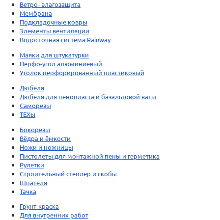
Ветро- влагозащита
Мембрана
Подкладочные ковры
Элементы вентиляции
Водосточная система Rainway
Маяки для штукатурки
Перфо-угол алюминиевый
Уголок перфорированный пластиковый
Дюбеля
Дюбеля для пенопласта и базальтовой ваты
Саморезы
ТЕХы
Бокорезы
Вёдра и ёмкости
Ножи и ножницы
Пистолеты для монтажной пены и герметика
Рулетки
Строительный степлер и скобы
Шпателя
Тачка
Грунт-краска
Для внутренних работ