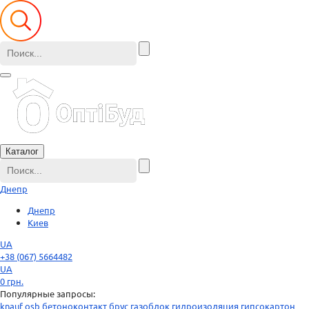
Каталог
Днепр
Днепр
Киев
UA
+38 (067) 5664482
UA
0
грн.
Популярные запросы:
knauf
osb
бетоноконтакт
брус
газоблок
гидроизоляция
гипсокартон