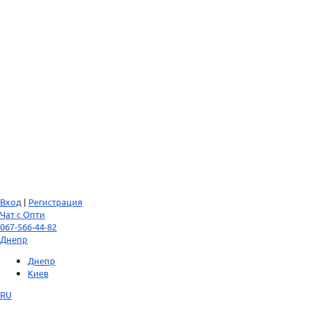
Вход
|
Регистрация
Чат с Опти
067-566-44-82
Днепр
Днепр
Киев
RU