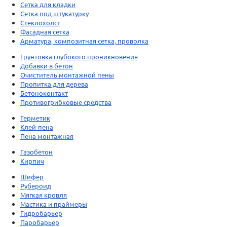
Сетка для кладки
Сетка под штукатурку
Стеклохолст
Фасадная сетка
Арматура, композитная сетка, проволка
Грунтовка глубокого проникновения
Добавки в бетон
Очиститель монтажной пены
Пропитка для дерева
Бетоноконтакт
Противогрибковые средства
Герметик
Клей-пена
Пена монтажная
Газобетон
Кирпич
Шифер
Рубероид
Мягкая кровля
Мастика и праймеры
Гидробарьер
Паробарьер