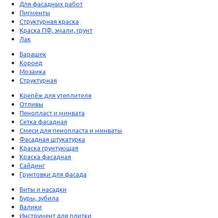
Для фасадных работ
Пигменты
Структурная краска
Краска ПФ, эмали, грунт
Лак
Барашек
Короед
Мозаика
Структурная
Крепёж для утеплителя
Отливы
Пенопласт и минвата
Сетка фасадная
Смеси для пенопласта и минваты
Фасадная штукатурка
Краска грунтующая
Краска фасадная
Сайдинг
Грунтовки для фасада
Биты и насадки
Буры, зубила
Валики
Инструмент для плитки