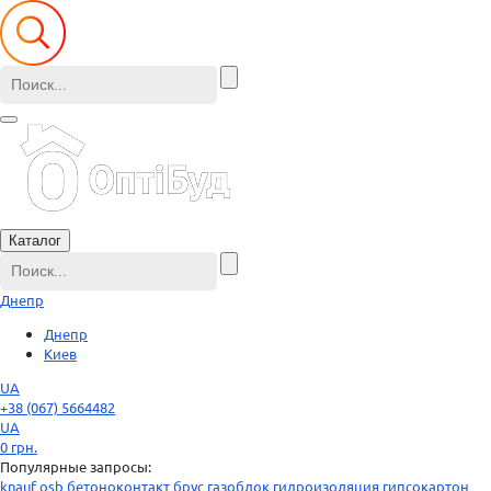
Каталог
Днепр
Днепр
Киев
UA
+38 (067) 5664482
UA
0
грн.
Популярные запросы:
knauf
osb
бетоноконтакт
брус
газоблок
гидроизоляция
гипсокартон