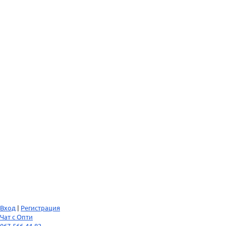
Вход
|
Регистрация
Чат с Опти
067-566-44-82