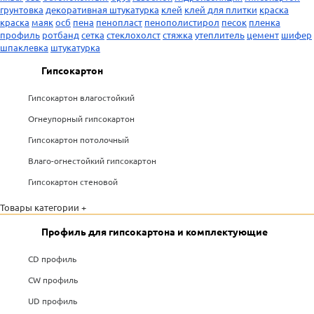
грунтовка
декоративная штукатурка
клей
клей для плитки
краска
краска
маяк
осб
пена
пенопласт
пенополистирол
песок
пленка
профиль
ротбанд
сетка
стеклохолст
стяжка
утеплитель
цемент
шифер
шпаклевка
штукатурка
Гипсокартон
Гипсокартон влагостойкий
Огнеупорный гипсокартон
Гипсокартон потолочный
Влаго-огнестойкий гипсокартон
Гипсокартон стеновой
Товары категории +
Профиль для гипсокартона и комплектующие
CD профиль
CW профиль
UD профиль