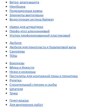
Ветро- влагозащита
Мембрана
Подкладочные ковры
Элементы вентиляции
Водосточная система Rainway
Маяки для штукатурки
Перфо-угол алюминиевый
Уголок перфорированный пластиковый
Дюбеля
Дюбеля для пенопласта и базальтовой ваты
Саморезы
ТЕХы
Бокорезы
Вёдра и ёмкости
Ножи и ножницы
Пистолеты для монтажной пены и герметика
Рулетки
Строительный степлер и скобы
Шпателя
Тачка
Грунт-краска
Для внутренних работ