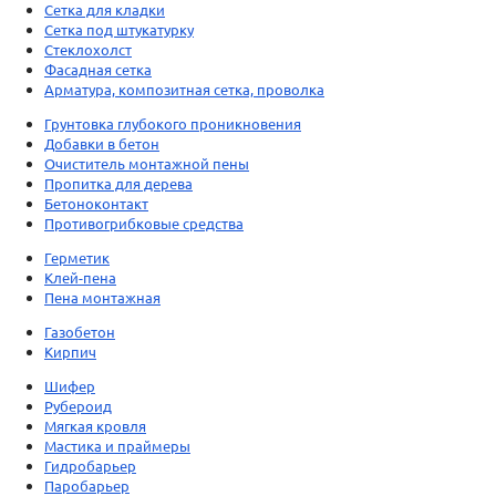
Сетка для кладки
Сетка под штукатурку
Стеклохолст
Фасадная сетка
Арматура, композитная сетка, проволка
Грунтовка глубокого проникновения
Добавки в бетон
Очиститель монтажной пены
Пропитка для дерева
Бетоноконтакт
Противогрибковые средства
Герметик
Клей-пена
Пена монтажная
Газобетон
Кирпич
Шифер
Рубероид
Мягкая кровля
Мастика и праймеры
Гидробарьер
Паробарьер