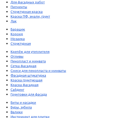
Для фасадных работ
Пигменты
Структурная краска
Краска ПФ, эмали, грунт
Лак
Барашек
Короед
Мозаика
Структурная
Крепёж для утеплителя
Отливы
Пенопласт и минвата
Сетка фасадная
Смеси для пенопласта и минваты
Фасадная штукатурка
Краска грунтующая
Краска фасадная
Сайдинг
Грунтовки для фасада
Биты и насадки
Буры, зубила
Валики
Инструмент для плитки