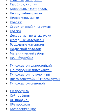
Газоблок, кирпич
Кровельные материалы
Песок, щебень, отсев
Перфо-угол, маяки
Крепеж
Строительный инструмент
Краски
Декоративные штукатурки
Фасадные материалы
Расходные материалы
Подвесной потолок
Металлический забор
Печь-буржуйка
Гипсокартон влагостойкий
Огнеупорный гипсокартон
Гипсокартон потолочный
Влаго-огнестойкий гипсокартон
Гипсокартон стеновой
CD профиль
CW профиль
UD профиль
UW профиль
Комплектующие