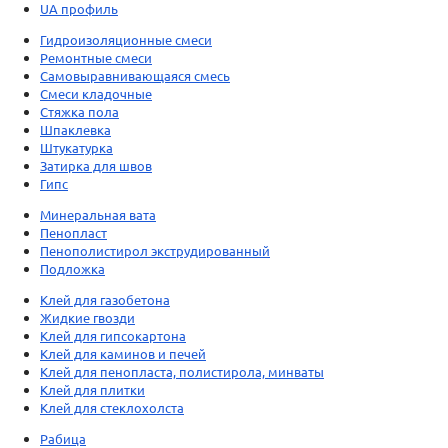
UA профиль
Гидроизоляционные смеси
Ремонтные смеси
Самовыравнивающаяся смесь
Смеси кладочные
Стяжка пола
Шпаклевка
Штукатурка
Затирка для швов
Гипс
Минеральная вата
Пенопласт
Пенополистирол экструдированный
Подложка
Клей для газобетона
Жидкие гвозди
Клей для гипсокартона
Клей для каминов и печей
Клей для пенопласта, полистирола, минваты
Клей для плитки
Клей для стеклохолста
Рабица