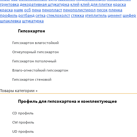
грунтовка
декоративная штукатурка
клей
клей для плитки
краска
краска
маяк
осб
пена
пенопласт
пенополистирол
песок
пленка
профиль
ротбанд
сетка
стеклохолст
стяжка
утеплитель
цемент
шифер
шпаклевка
штукатурка
Гипсокартон
Гипсокартон влагостойкий
Огнеупорный гипсокартон
Гипсокартон потолочный
Влаго-огнестойкий гипсокартон
Гипсокартон стеновой
Товары категории +
Профиль для гипсокартона и комплектующие
CD профиль
CW профиль
UD профиль