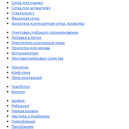
Сетка для кладки
Сетка под штукатурку
Стеклохолст
Фасадная сетка
Арматура, композитная сетка, проволка
Грунтовка глубокого проникновения
Добавки в бетон
Очиститель монтажной пены
Пропитка для дерева
Бетоноконтакт
Противогрибковые средства
Герметик
Клей-пена
Пена монтажная
Газобетон
Кирпич
Шифер
Рубероид
Мягкая кровля
Мастика и праймеры
Гидробарьер
Паробарьер