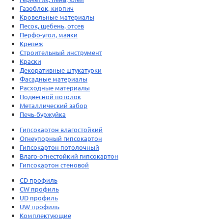
Газоблок, кирпич
Кровельные материалы
Песок, щебень, отсев
Перфо-угол, маяки
Крепеж
Строительный инструмент
Краски
Декоративные штукатурки
Фасадные материалы
Расходные материалы
Подвесной потолок
Металлический забор
Печь-буржуйка
Гипсокартон влагостойкий
Огнеупорный гипсокартон
Гипсокартон потолочный
Влаго-огнестойкий гипсокартон
Гипсокартон стеновой
CD профиль
CW профиль
UD профиль
UW профиль
Комплектующие