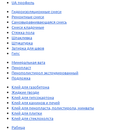
UA профиль
Гидроизоляционные смеси
Ремонтные смеси
Самовыравнивающаяся смесь
Смеси кладочные
Стяжка пола
Шпаклевка
Штукатурка
Затирка для швов
Гипс
Минеральная вата
Пенопласт
Пенополистирол экструдированный
Подложка
Клей для газобетона
Жидкие гвозди
Клей для гипсокартона
Клей для каминов и печей
Клей для пенопласта, полистирола, минваты
Клей для плитки
Клей для стеклохолста
Рабица