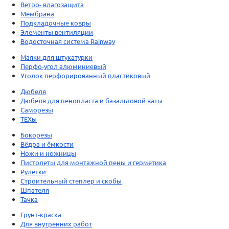
Ветро- влагозащита
Мембрана
Подкладочные ковры
Элементы вентиляции
Водосточная система Rainway
Маяки для штукатурки
Перфо-угол алюминиевый
Уголок перфорированный пластиковый
Дюбеля
Дюбеля для пенопласта и базальтовой ваты
Саморезы
ТЕХы
Бокорезы
Вёдра и ёмкости
Ножи и ножницы
Пистолеты для монтажной пены и герметика
Рулетки
Строительный степлер и скобы
Шпателя
Тачка
Грунт-краска
Для внутренних работ