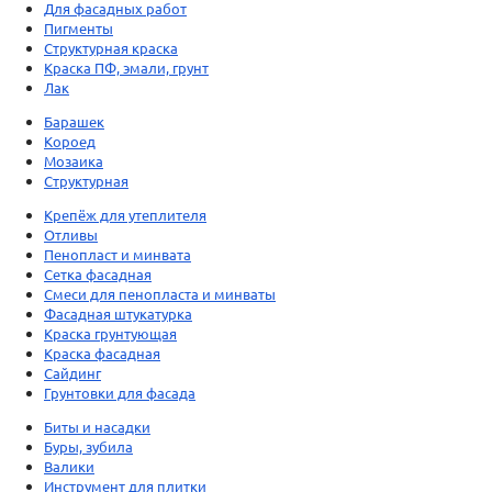
Для фасадных работ
Пигменты
Структурная краска
Краска ПФ, эмали, грунт
Лак
Барашек
Короед
Мозаика
Структурная
Крепёж для утеплителя
Отливы
Пенопласт и минвата
Сетка фасадная
Смеси для пенопласта и минваты
Фасадная штукатурка
Краска грунтующая
Краска фасадная
Сайдинг
Грунтовки для фасада
Биты и насадки
Буры, зубила
Валики
Инструмент для плитки