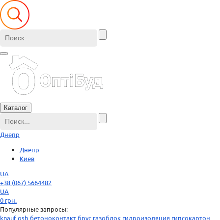
Каталог
Днепр
Днепр
Киев
UA
+38 (067) 5664482
UA
0
грн.
Популярные запросы:
knauf
osb
бетоноконтакт
брус
газоблок
гидроизоляция
гипсокартон