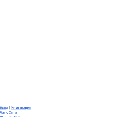
Вход
|
Регистрация
Чат с Опти
067-566-44-82