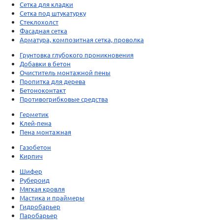
Сетка для кладки
Сетка под штукатурку
Стеклохолст
Фасадная сетка
Арматура, композитная сетка, проволка
Грунтовка глубокого проникновения
Добавки в бетон
Очиститель монтажной пены
Пропитка для дерева
Бетоноконтакт
Противогрибковые средства
Герметик
Клей-пена
Пена монтажная
Газобетон
Кирпич
Шифер
Рубероид
Мягкая кровля
Мастика и праймеры
Гидробарьер
Паробарьер