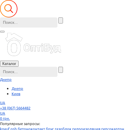
Каталог
Днепр
Днепр
Киев
UA
+38 (067) 5664482
UA
0
грн.
Популярные запросы:
knauf
osb
бетоноконтакт
брус
газоблок
гидроизоляция
гипсокартон