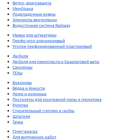
Ветро- влагозащита
Мембрана
Подкладочные ковры
Элементы вентиляции
Водосточная система Rainway
Маяки для штукатурки
Перфо-угол алюминиевый
Уголок перфорированный пластиковый
Дюбеля
Дюбеля для пенопласта и базальтовой ваты
Саморезы
ТЕХы
Бокорезы
Вёдра и ёмкости
Ножи и ножницы
Пистолеты для монтажной пены и герметика
Рулетки
Строительный степлер и скобы
Шпателя
Тачка
Грунт-краска
Для внутренних работ