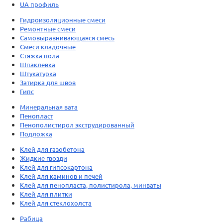
UA профиль
Гидроизоляционные смеси
Ремонтные смеси
Самовыравнивающаяся смесь
Смеси кладочные
Стяжка пола
Шпаклевка
Штукатурка
Затирка для швов
Гипс
Минеральная вата
Пенопласт
Пенополистирол экструдированный
Подложка
Клей для газобетона
Жидкие гвозди
Клей для гипсокартона
Клей для каминов и печей
Клей для пенопласта, полистирола, минваты
Клей для плитки
Клей для стеклохолста
Рабица