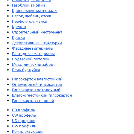
Газоблок, кирпич
Кровельные материалы
Песок, щебень, отсев
Перфо-угол, маяки
Крепеж
Строительный инструмент
Краски
Декоративные штукатурки
Фасадные материалы
Расходные материалы
Подвесной потолок
Металлический забор
Печь-буржуйка
Гипсокартон влагостойкий
Огнеупорный гипсокартон
Гипсокартон потолочный
Влаго-огнестойкий гипсокартон
Гипсокартон стеновой
CD профиль
CW профиль
UD профиль
UW профиль
Комплектующие