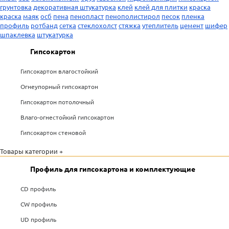
грунтовка
декоративная штукатурка
клей
клей для плитки
краска
краска
маяк
осб
пена
пенопласт
пенополистирол
песок
пленка
профиль
ротбанд
сетка
стеклохолст
стяжка
утеплитель
цемент
шифер
шпаклевка
штукатурка
Гипсокартон
Гипсокартон влагостойкий
Огнеупорный гипсокартон
Гипсокартон потолочный
Влаго-огнестойкий гипсокартон
Гипсокартон стеновой
Товары категории +
Профиль для гипсокартона и комплектующие
CD профиль
CW профиль
UD профиль