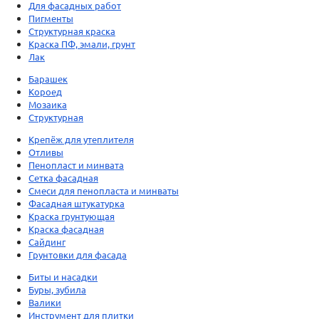
Для фасадных работ
Пигменты
Структурная краска
Краска ПФ, эмали, грунт
Лак
Барашек
Короед
Мозаика
Структурная
Крепёж для утеплителя
Отливы
Пенопласт и минвата
Сетка фасадная
Смеси для пенопласта и минваты
Фасадная штукатурка
Краска грунтующая
Краска фасадная
Сайдинг
Грунтовки для фасада
Биты и насадки
Буры, зубила
Валики
Инструмент для плитки