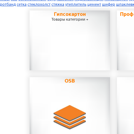
ротбанд
сетка
стеклохолст
стяжка
утеплитель
цемент
шифер
шпаклев
Гипсокартон
Проф
Товары категории +
OSB