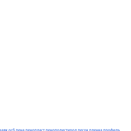
маяк
осб
пена
пенопласт
пенополистирол
песок
пленка
профиль