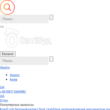
Каталог
Днепр
Днепр
Киев
UA
+38 (067) 5664482
UA
0
грн.
Популярные запросы:
knauf
osb
бетоноконтакт
брус
газоблок
гидроизоляция
гипсокартон
гр