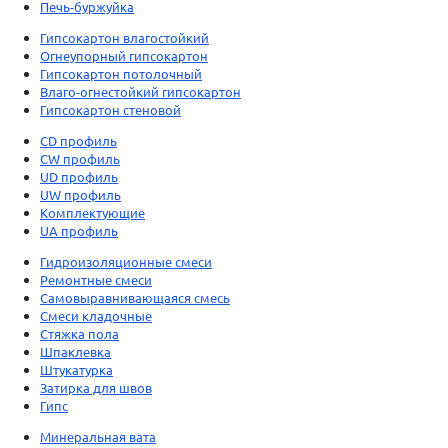
Печь-буржуйка
Гипсокартон влагостойкий
Огнеупорный гипсокартон
Гипсокартон потолочный
Влаго-огнестойкий гипсокартон
Гипсокартон стеновой
CD профиль
CW профиль
UD профиль
UW профиль
Комплектующие
UA профиль
Гидроизоляционные смеси
Ремонтные смеси
Самовыравнивающаяся смесь
Смеси кладочные
Стяжка пола
Шпаклевка
Штукатурка
Затирка для швов
Гипс
Минеральная вата