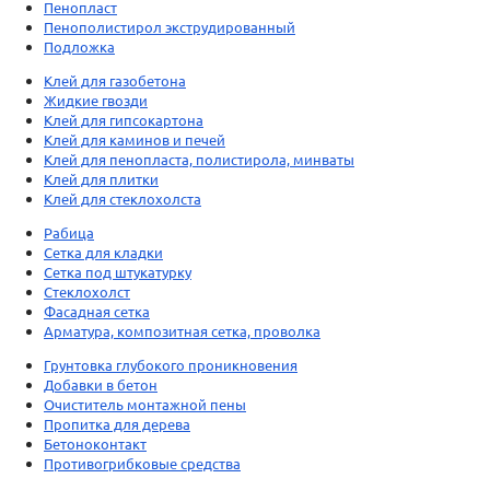
Пенопласт
Пенополистирол экструдированный
Подложка
Клей для газобетона
Жидкие гвозди
Клей для гипсокартона
Клей для каминов и печей
Клей для пенопласта, полистирола, минваты
Клей для плитки
Клей для стеклохолста
Рабица
Сетка для кладки
Сетка под штукатурку
Стеклохолст
Фасадная сетка
Арматура, композитная сетка, проволка
Грунтовка глубокого проникновения
Добавки в бетон
Очиститель монтажной пены
Пропитка для дерева
Бетоноконтакт
Противогрибковые средства