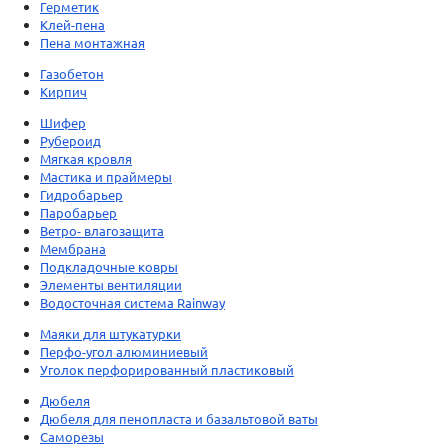
Герметик
Клей-пена
Пена монтажная
Газобетон
Кирпич
Шифер
Рубероид
Мягкая кровля
Мастика и праймеры
Гидробарьер
Паробарьер
Ветро- влагозащита
Мембрана
Подкладочные ковры
Элементы вентиляции
Водосточная система Rainway
Маяки для штукатурки
Перфо-угол алюминиевый
Уголок перфорированный пластиковый
Дюбеля
Дюбеля для пенопласта и базальтовой ваты
Саморезы