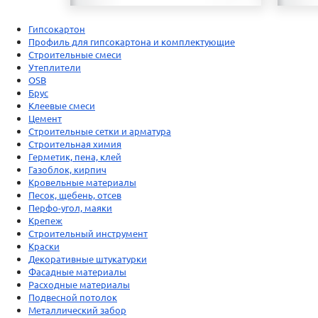
Гипсокартон
Профиль для гипсокартона и комплектующие
Строительные смеси
Утеплители
OSB
Брус
Клеевые смеси
Цемент
Строительные сетки и арматура
Строительная химия
Герметик, пена, клей
Газоблок, кирпич
Кровельные материалы
Песок, щебень, отсев
Перфо-угол, маяки
Крепеж
Строительный инструмент
Краски
Декоративные штукатурки
Фасадные материалы
Расходные материалы
Подвесной потолок
Металлический забор