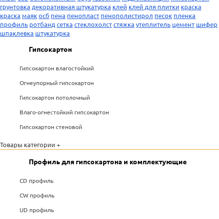
грунтовка
декоративная штукатурка
клей
клей для плитки
краска
краска
маяк
осб
пена
пенопласт
пенополистирол
песок
пленка
профиль
ротбанд
сетка
стеклохолст
стяжка
утеплитель
цемент
шифер
шпаклевка
штукатурка
Гипсокартон
Гипсокартон влагостойкий
Огнеупорный гипсокартон
Гипсокартон потолочный
Влаго-огнестойкий гипсокартон
Гипсокартон стеновой
Товары категории +
Профиль для гипсокартона и комплектующие
CD профиль
CW профиль
UD профиль