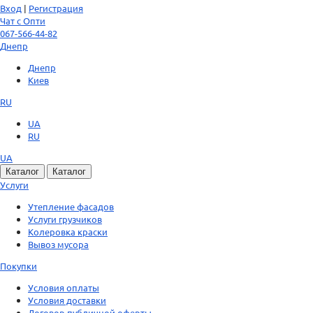
Вход
|
Регистрация
Чат с Опти
067-566-44-82
Днепр
Днепр
Киев
RU
UA
RU
UA
Каталог
Каталог
Услуги
Утепление фасадов
Услуги грузчиков
Колеровка краски
Вывоз мусора
Покупки
Условия оплаты
Условия доставки
Договор публичной оферты