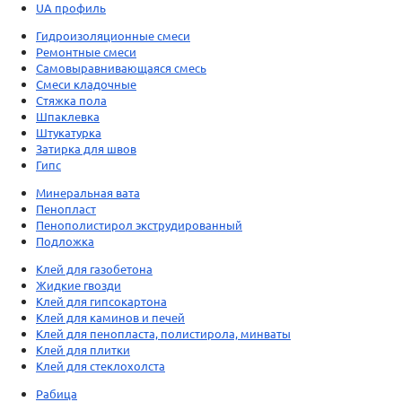
UA профиль
Гидроизоляционные смеси
Ремонтные смеси
Самовыравнивающаяся смесь
Смеси кладочные
Стяжка пола
Шпаклевка
Штукатурка
Затирка для швов
Гипс
Минеральная вата
Пенопласт
Пенополистирол экструдированный
Подложка
Клей для газобетона
Жидкие гвозди
Клей для гипсокартона
Клей для каминов и печей
Клей для пенопласта, полистирола, минваты
Клей для плитки
Клей для стеклохолста
Рабица