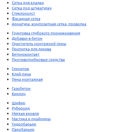
Сетка для кладки
Сетка под штукатурку
Стеклохолст
Фасадная сетка
Арматура, композитная сетка, проволка
Грунтовка глубокого проникновения
Добавки в бетон
Очиститель монтажной пены
Пропитка для дерева
Бетоноконтакт
Противогрибковые средства
Герметик
Клей-пена
Пена монтажная
Газобетон
Кирпич
Шифер
Рубероид
Мягкая кровля
Мастика и праймеры
Гидробарьер
Паробарьер