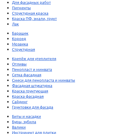
Для фасадных работ
Пигменты
Структурная краска
Краска ПФ, эмали, грунт
Лак
Барашек
Короед
Мозаика
Структурная
Крепёж для утеплителя
Отливы
Пенопласт и минвата
Сетка фасадная
Смеси для пенопласта и минваты
Фасадная штукатурка
Краска грунтующая
Краска фасадная
Сайдинг
Грунтовки для фасада
Биты и насадки
Буры, зубила
Валики
Инструмент для плитки