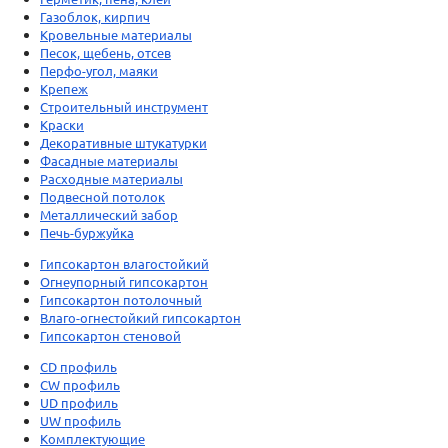
Газоблок, кирпич
Кровельные материалы
Песок, щебень, отсев
Перфо-угол, маяки
Крепеж
Строительный инструмент
Краски
Декоративные штукатурки
Фасадные материалы
Расходные материалы
Подвесной потолок
Металлический забор
Печь-буржуйка
Гипсокартон влагостойкий
Огнеупорный гипсокартон
Гипсокартон потолочный
Влаго-огнестойкий гипсокартон
Гипсокартон стеновой
CD профиль
CW профиль
UD профиль
UW профиль
Комплектующие