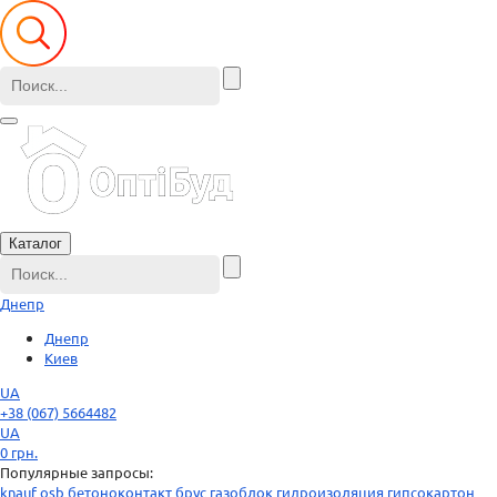
Каталог
Днепр
Днепр
Киев
UA
+38 (067) 5664482
UA
0
грн.
Популярные запросы:
knauf
osb
бетоноконтакт
брус
газоблок
гидроизоляция
гипсокартон