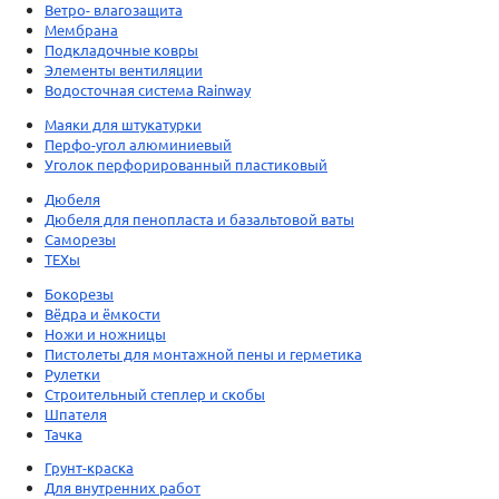
Ветро- влагозащита
Мембрана
Подкладочные ковры
Элементы вентиляции
Водосточная система Rainway
Маяки для штукатурки
Перфо-угол алюминиевый
Уголок перфорированный пластиковый
Дюбеля
Дюбеля для пенопласта и базальтовой ваты
Саморезы
ТЕХы
Бокорезы
Вёдра и ёмкости
Ножи и ножницы
Пистолеты для монтажной пены и герметика
Рулетки
Строительный степлер и скобы
Шпателя
Тачка
Грунт-краска
Для внутренних работ