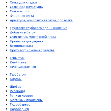
Сетка для кладки
Сетка под штукатурку
Стеклохолст
Фасадная сетка
Арматура, композитная сетка, проволка
Грунтовка глубокого проникновения
Добавки в бетон
Очиститель монтажной пены
Пропитка для дерева
Бетоноконтакт
Противогрибковые средства
Герметик
Клей-пена
Пена монтажная
Газобетон
Кирпич
Шифер
Рубероид
Мягкая кровля
Мастика и праймеры
Гидробарьер
Паробарьер