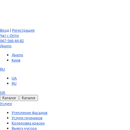
Вход
|
Регистрация
Чат с Опти
067-566-44-82
Днепр
Днепр
Киев
RU
UA
RU
UA
Каталог
Каталог
Услуги
Утепление фасадов
Услуги грузчиков
Колеровка краски
Вывоз мусора