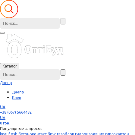
Каталог
Днепр
Днепр
Киев
UA
+38 (067) 5664482
UA
0
грн.
Популярные запросы:
knauf
osb
бетоноконтакт
брус
газоблок
гидроизоляция
гипсокартон