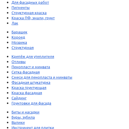
Для фасадных работ
Пигменты
Структурная краска
Краска ПФ, эмали, грунт
Лак
Барашек
Короед
Мозаика
Структурная
Крепёж для утеплителя
Отливы
Пенопласт и минвата
Сетка фасадная
Смеси для пенопласта и минваты
Фасадная штукатурка
Краска грунтующая
Краска фасадная
Сайдинг
Грунтовки для фасада
Биты и насадки
Буры, зубила
Валики
Инструмент для плитки