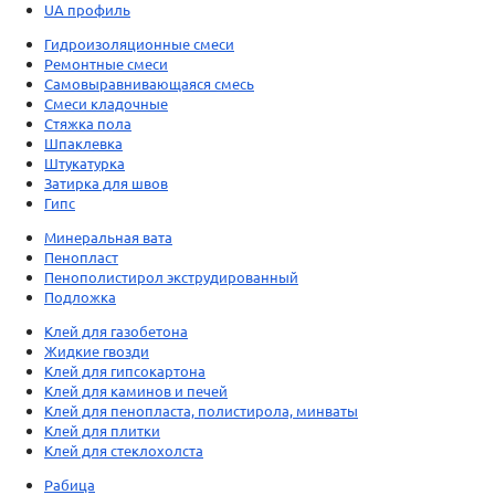
UA профиль
Гидроизоляционные смеси
Ремонтные смеси
Самовыравнивающаяся смесь
Смеси кладочные
Стяжка пола
Шпаклевка
Штукатурка
Затирка для швов
Гипс
Минеральная вата
Пенопласт
Пенополистирол экструдированный
Подложка
Клей для газобетона
Жидкие гвозди
Клей для гипсокартона
Клей для каминов и печей
Клей для пенопласта, полистирола, минваты
Клей для плитки
Клей для стеклохолста
Рабица