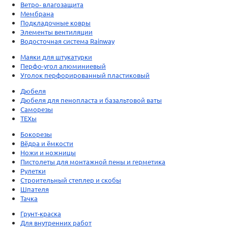
Ветро- влагозащита
Мембрана
Подкладочные ковры
Элементы вентиляции
Водосточная система Rainway
Маяки для штукатурки
Перфо-угол алюминиевый
Уголок перфорированный пластиковый
Дюбеля
Дюбеля для пенопласта и базальтовой ваты
Саморезы
ТЕХы
Бокорезы
Вёдра и ёмкости
Ножи и ножницы
Пистолеты для монтажной пены и герметика
Рулетки
Строительный степлер и скобы
Шпателя
Тачка
Грунт-краска
Для внутренних работ