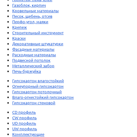
Газоблок, кирпич
Кровельные материалы
Песок, щебень, отсев
Перфо-угол, маяки
Крепеж
Строительный инструмент
Краски
Декоративные штукатурки
Фасадные материалы
Расходные материалы
Подвесной потолок
Металлический забор
Печь-буржуйка
Гипсокартон влагостойкий
Огнеупорный гипсокартон
Гипсокартон потолочный
Влаго-огнестойкий гипсокартон
Гипсокартон стеновой
CD профиль
CW профиль
UD профиль
UW профиль
Комплектующие