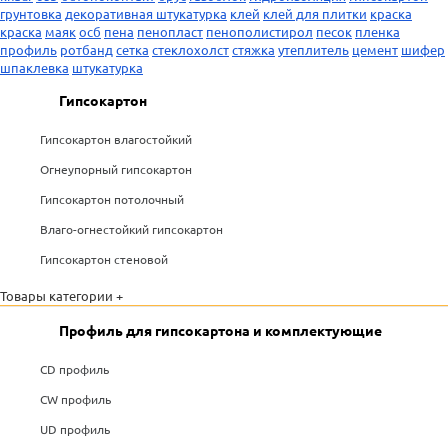
грунтовка
декоративная штукатурка
клей
клей для плитки
краска
краска
маяк
осб
пена
пенопласт
пенополистирол
песок
пленка
профиль
ротбанд
сетка
стеклохолст
стяжка
утеплитель
цемент
шифер
шпаклевка
штукатурка
Гипсокартон
Гипсокартон влагостойкий
Огнеупорный гипсокартон
Гипсокартон потолочный
Влаго-огнестойкий гипсокартон
Гипсокартон стеновой
Товары категории +
Профиль для гипсокартона и комплектующие
CD профиль
CW профиль
UD профиль