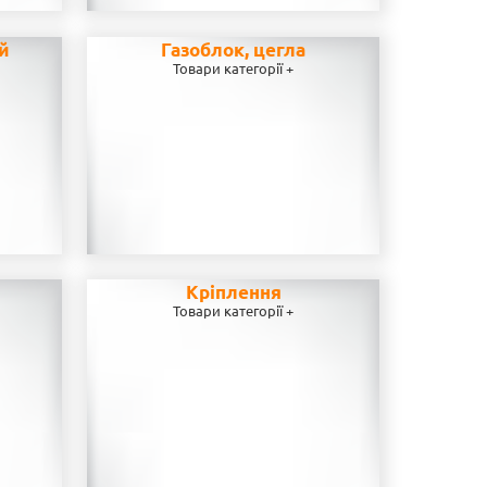
ей
Газоблок, цегла
Товари категорії +
Кріплення
Товари категорії +