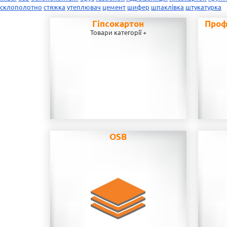
склополотно
стяжка
утеплювач
цемент
шифер
шпаклівка
штукатурка
Гіпсокартон
Проф
Товари категорії +
OSB