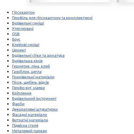
Гіпсокартон
Профіль для гіпсокартону та комплектуючі
Будівельні суміші
Утеплювачі
OSB
Брус
Клейові суміші
Цемент
Будівельні сітки та арматура
Будівельна хімія
Герметик, піна, клей
Газоблок, цегла
Покрівельні матеріали
Пісок, щебінь, відсів
Перфо-кут, маяки
Кріплення
Будівельний інструмент
Фарби
Декоративні штукатурки
Фасадні матеріали
Витратні матеріали
Підвісна стеля
Металевий паркан