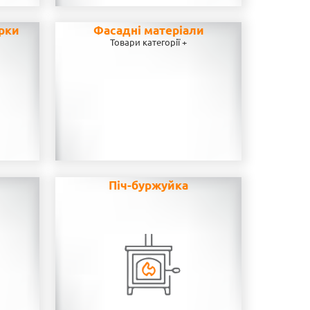
рки
Фасадні матеріали
Товари категорії +
н
Піч-буржуйка