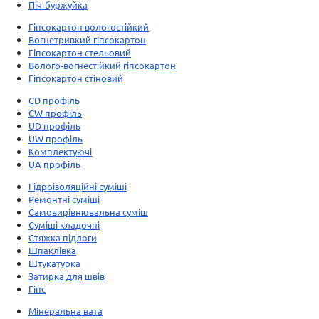
Піч-буржуйка
Гіпсокартон вологостійкий
Вогнетривкий гіпсокартон
Гіпсокартон стельовий
Волого-вогнестійкий гіпсокартон
Гіпсокартон стіновий
CD профіль
CW профіль
UD профіль
UW профіль
Комплектуючі
UA профіль
Гідроізоляційні суміші
Ремонтні суміші
Самовирівнювальна суміш
Суміші кладочні
Стяжка підлоги
Шпаклівка
Штукатурка
Затирка для швів
Гіпс
Мінеральна вата