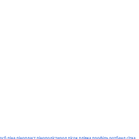
осб
піна
пінопласт
пінополістирол
пісок
плівка
профіль
ротбанд
сітка