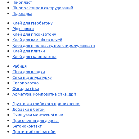
Пінопласт
Пінополістирол екструдований
Підкладка
Клей для газобетону
Рідкі цвяхи
Клей для гіпсокартону
Клей для камінів та печей
Клей для пінопласту, полістиролу, мінвати
Клей для плитки
Клей для склополотна
Рабиця
Сітка для кладки
Сітка під штукатурку
Склополотно
Фасадна сітка
Арматура, композитна сітка, дріт
Грунтовка глибокого проникнення
Добавки в бетон
Очищувач монтажної піни
Просочення для дерева
Бетоноконтакт
Протигрибкові засоби