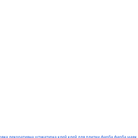
овка
декоративна штукатурка
клей
клей для плитки
фарба
фарба
маяк