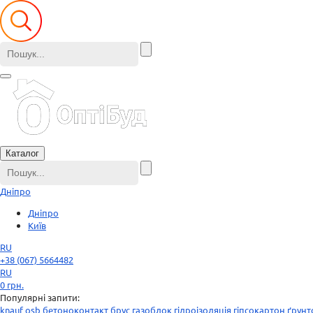
Каталог
Дніпро
Дніпро
Київ
RU
+38 (067) 5664482
RU
0
грн.
Популярні запити:
knauf
osb
бетоноконтакт
брус
газоблок
гідроізоляція
гіпсокартон
ґрунт