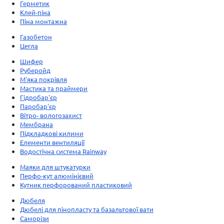
Герметик
Клей-піна
Піна монтажна
Газобетон
Цегла
Шифер
Руберойд
М'яка покрівля
Мастика та праймери
Гідробар'єр
Паробар'єр
Вітро- вологозахист
Мембрана
Підкладкові килими
Елементи вентиляції
Водостічна система Rainway
Маяки для штукатурки
Перфо-кут алюмінієвий
Кутник перфорований пластиковий
Дюбеля
Дюбелі для пінопласту та базальтової вати
Саморізи