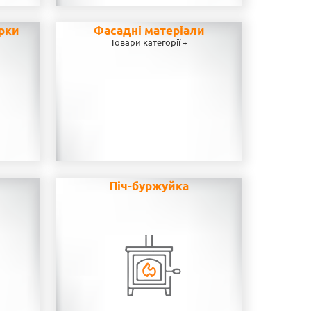
рки
Фасадні матеріали
Товари категорії +
н
Піч-буржуйка