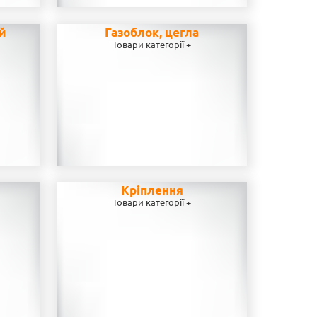
ей
Газоблок, цегла
Товари категорії +
Кріплення
Товари категорії +