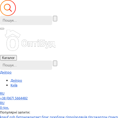
Каталог
Дніпро
Дніпро
Київ
RU
+38 (067) 5664482
RU
0
грн.
Популярні запити:
knauf
osb
бетоноконтакт
брус
газоблок
гідроізоляція
гіпсокартон
ґрунт