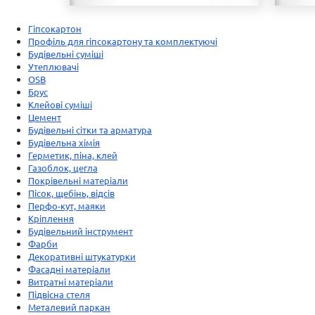
Гіпсокартон
Профіль для гіпсокартону та комплектуючі
Будівельні суміші
Утеплювачі
OSB
Брус
Клейові суміші
Цемент
Будівельні сітки та арматура
Будівельна хімія
Герметик, піна, клей
Газоблок, цегла
Покрівельні матеріали
Пісок, щебінь, відсів
Перфо-кут, маяки
Кріплення
Будівельний інструмент
Фарби
Декоративні штукатурки
Фасадні матеріали
Витратні матеріали
Підвісна стеля
Металевий паркан