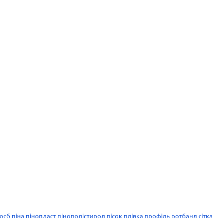
осб
піна
пінопласт
пінополістирол
пісок
плівка
профіль
ротбанд
сітка