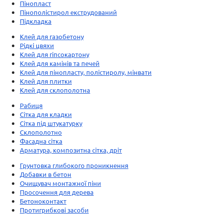
Пінопласт
Пінополістирол екструдований
Підкладка
Клей для газобетону
Рідкі цвяхи
Клей для гіпсокартону
Клей для камінів та печей
Клей для пінопласту, полістиролу, мінвати
Клей для плитки
Клей для склополотна
Рабиця
Сітка для кладки
Сітка під штукатурку
Склополотно
Фасадна сітка
Арматура, композитна сітка, дріт
Грунтовка глибокого проникнення
Добавки в бетон
Очищувач монтажної піни
Просочення для дерева
Бетоноконтакт
Протигрибкові засоби