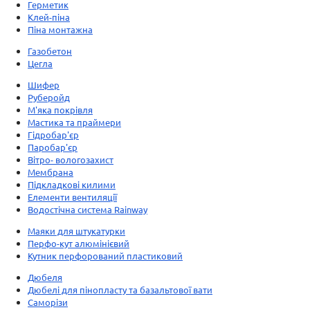
Герметик
Клей-піна
Піна монтажна
Газобетон
Цегла
Шифер
Руберойд
М'яка покрівля
Мастика та праймери
Гідробар'єр
Паробар'єр
Вітро- вологозахист
Мембрана
Підкладкові килими
Елементи вентиляції
Водостічна система Rainway
Маяки для штукатурки
Перфо-кут алюмінієвий
Кутник перфорований пластиковий
Дюбеля
Дюбелі для пінопласту та базальтової вати
Саморізи