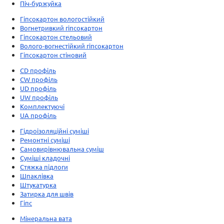
Піч-буржуйка
Гіпсокартон вологостійкий
Вогнетривкий гіпсокартон
Гіпсокартон стельовий
Волого-вогнестійкий гіпсокартон
Гіпсокартон стіновий
CD профіль
CW профіль
UD профіль
UW профіль
Комплектуючі
UA профіль
Гідроізоляційні суміші
Ремонтні суміші
Самовирівнювальна суміш
Суміші кладочні
Стяжка підлоги
Шпаклівка
Штукатурка
Затирка для швів
Гіпс
Мінеральна вата