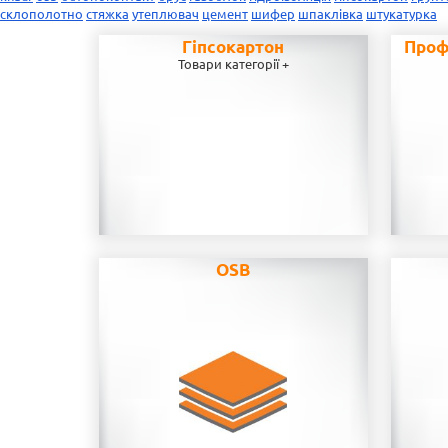
склополотно
стяжка
утеплювач
цемент
шифер
шпаклівка
штукатурка
Гіпсокартон
Проф
Товари категорії +
OSB