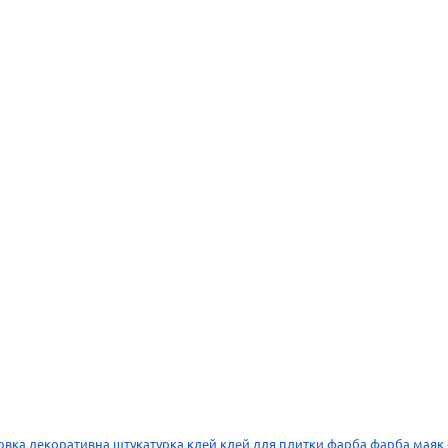
овка
декоративна штукатурка
клей
клей для плитки
фарба
фарба
маяк