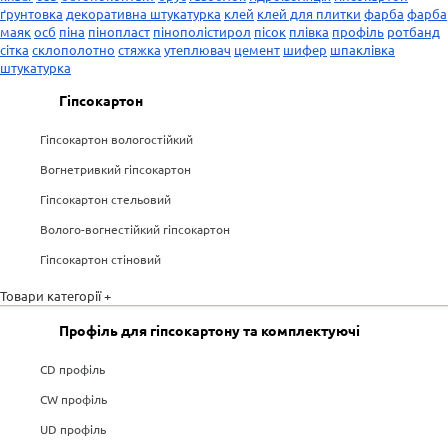
ґрунтовка
декоративна штукатурка
клей
клей для плитки
фарба
фарба
маяк
осб
піна
пінопласт
пінополістирол
пісок
плівка
профіль
ротбанд
сітка
склополотно
стяжка
утеплювач
цемент
шифер
шпаклівка
штукатурка
Гіпсокартон
Гіпсокартон вологостійкий
Вогнетривкий гіпсокартон
Гіпсокартон стельовий
Волого-вогнестійкий гіпсокартон
Гіпсокартон стіновий
Товари категорії +
Профіль для гіпсокартону та комплектуючі
CD профіль
CW профіль
UD профіль