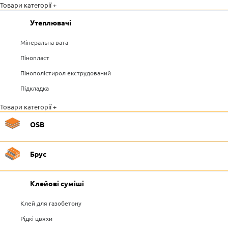
Товари категорії +
Утеплювачі
Мінеральна вата
Пінопласт
Пінополістирол екструдований
Підкладка
Товари категорії +
OSB
Брус
Клейові суміші
Клей для газобетону
Рідкі цвяхи