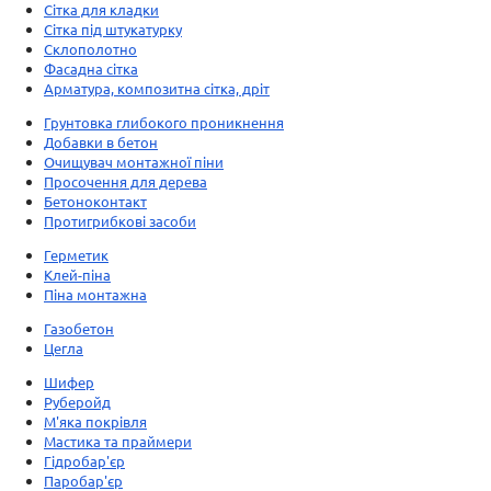
Сітка для кладки
Сітка під штукатурку
Склополотно
Фасадна сітка
Арматура, композитна сітка, дріт
Грунтовка глибокого проникнення
Добавки в бетон
Очищувач монтажної піни
Просочення для дерева
Бетоноконтакт
Протигрибкові засоби
Герметик
Клей-піна
Піна монтажна
Газобетон
Цегла
Шифер
Руберойд
М'яка покрівля
Мастика та праймери
Гідробар'єр
Паробар'єр