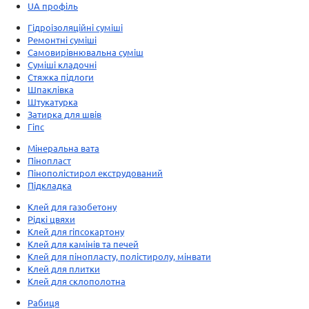
UA профіль
Гідроізоляційні суміші
Ремонтні суміші
Самовирівнювальна суміш
Суміші кладочні
Стяжка підлоги
Шпаклівка
Штукатурка
Затирка для швів
Гіпс
Мінеральна вата
Пінопласт
Пінополістирол екструдований
Підкладка
Клей для газобетону
Рідкі цвяхи
Клей для гіпсокартону
Клей для камінів та печей
Клей для пінопласту, полістиролу, мінвати
Клей для плитки
Клей для склополотна
Рабиця