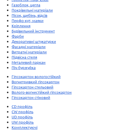
Газоблок, цегла
Покрівельні матеріали
Пісок, щебінь, відсів
Перфо-кут, маяки
Кріплення
Будівельний інструмент
Фарби
Декоративні штукатурки
Фасадні матеріали
Витратні матеріали
Підвісна стеля
Металевий паркан
Піч-буржуйка
Гіпсокартон вологостійкий
Вогнетривкий гіпсокартон
Гіпсокартон стельовий
Волого-вогнестійкий гіпсокартон
Гіпсокартон стіновий
CD профіль
CW профіль
UD профіль
UW профіль
Комплектуючі