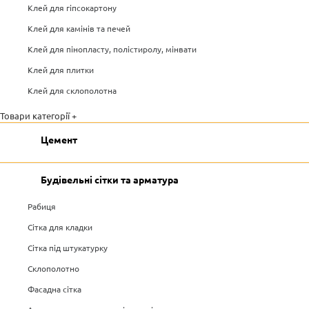
Клей для гіпсокартону
Клей для камінів та печей
Клей для пінопласту, полістиролу, мінвати
Клей для плитки
Клей для склополотна
Товари категорії +
Цемент
Будівельні сітки та арматура
Рабиця
Сітка для кладки
Сітка під штукатурку
Склополотно
Фасадна сітка