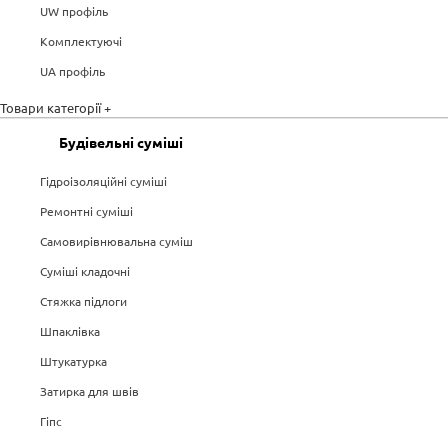
UW профіль
Комплектуючі
UA профіль
Товари категорії +
Будівельні суміші
Гідроізоляційні суміші
Ремонтні суміші
Самовирівнювальна суміш
Суміші кладочні
Стяжка підлоги
Шпаклівка
Штукатурка
Затирка для швів
Гіпс