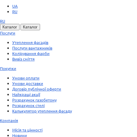
UA
RU
RU
Каталог
Каталог
Послуги
Утеплення фасадів
Послуги вантажників
Колірування фарби
Вивіз сміття
Покупки
Умови оплати
Умови доставки
Договір публічної оферти
Найкращі акції
Розрахунок газобетону
Розрахунок стелі
Калькулятор утеплення фасаду
Компанія
Місія та цінності
Новини