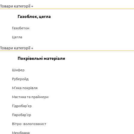
Товари категорії +
Газоблок, цегла
Газобетон
Цегла
Товари категорії +
Покрівельні матеріали
Шифер
Руберойд
М'яка покрівля
Мастика та праймери
Гідробар'єр
Паробар'єр
Вітро- вологозахист
Мембрана