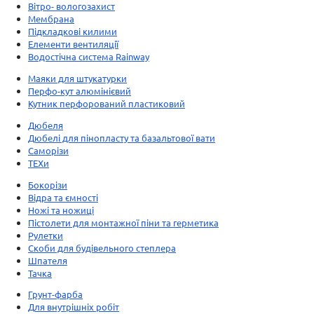
Вітро- вологозахист
Мембрана
Підкладкові килими
Елементи вентиляції
Водостічна система Rainway
Маяки для штукатурки
Перфо-кут алюмінієвий
Кутник перфорований пластиковий
Дюбеля
Дюбелі для пінопласту та базальтової вати
Саморізи
ТЕХи
Бокорізи
Відра та ємності
Ножі та ножиці
Пістолети для монтажної піни та герметика
Рулетки
Скоби для будівельного степлера
Шпателя
Тачка
Грунт-фарба
Для внутрішніх робіт