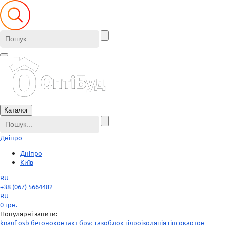
Каталог
Дніпро
Дніпро
Київ
RU
+38 (067) 5664482
RU
0
грн.
Популярні запити:
knauf
osb
бетоноконтакт
брус
газоблок
гідроізоляція
гіпсокартон