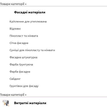
Товари категорії +
Фасадні матеріали
Кріплення для утеплювача
Відливи
Пінопласт та мінвата
Сітка фасадна
Суміші для пінопласту та мінвати
Фасадна штукатурка
Фарба ґрунтуюча
Фарба фасадна
Сайдинг
Грунтівки для фасаду
Товари категорії +
Витратні матеріали