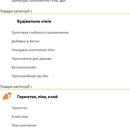
Арматура, композитна сітка, дріт
Товари категорії +
Будівельна хімія
Грунтовка глибокого проникнення
Добавки в бетон
Очищувач монтажної піни
Просочення для дерева
Бетоноконтакт
Протигрибкові засоби
Товари категорії +
Герметик, піна, клей
Герметик
Клей-піна
Піна монтажна