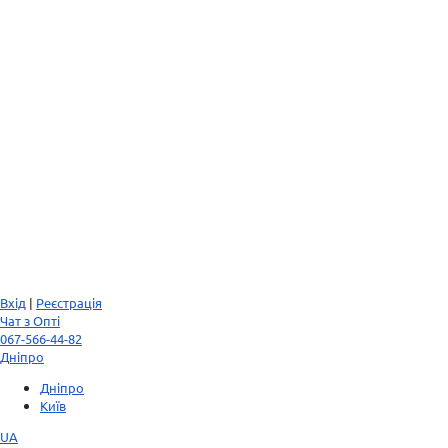
Вхід
|
Реєстрація
Чат з Опті
067-566-44-82
Дніпро
Дніпро
Київ
UA