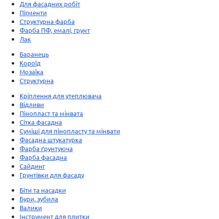
Для фасадних робіт
Пігменти
Структурна фарба
Фарба ПФ, емалі, грунт
Лак
Баранець
Короїд
Мозаїка
Структурна
Кріплення для утеплювача
Відливи
Пінопласт та мінвата
Сітка фасадна
Суміші для пінопласту та мінвати
Фасадна штукатурка
Фарба ґрунтуюча
Фарба фасадна
Сайдинг
Грунтівки для фасаду
Біти та насадки
Бури, зубила
Валики
Інструмент для плитки