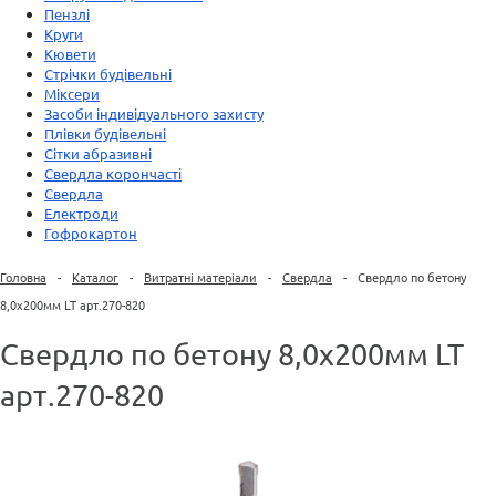
Пензлі
Круги
Кювети
Стрічки будівельні
Міксери
Засоби індивідуального захисту
Плівки будівельні
Сітки абразивні
Свердла корончасті
Свердла
Електроди
Гофрокартон
Головна
-
Каталог
-
Витратні матеріали
-
Свердла
-
Свердло по бетону
8,0х200мм LT арт.270-820
Свердло по бетону 8,0х200мм LT
арт.270-820