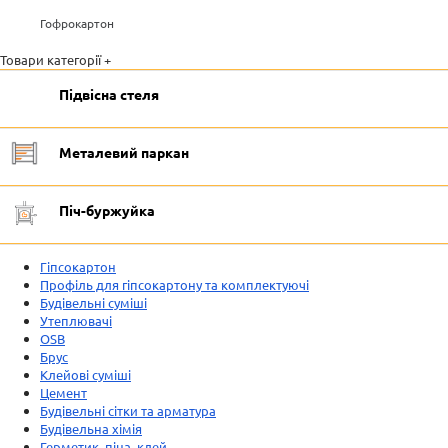
Гофрокартон
Товари категорії +
Підвісна стеля
Металевий паркан
Піч-буржуйка
Гіпсокартон
Профіль для гіпсокартону та комплектуючі
Будівельні суміші
Утеплювачі
OSB
Брус
Клейові суміші
Цемент
Будівельні сітки та арматура
Будівельна хімія
Герметик, піна, клей