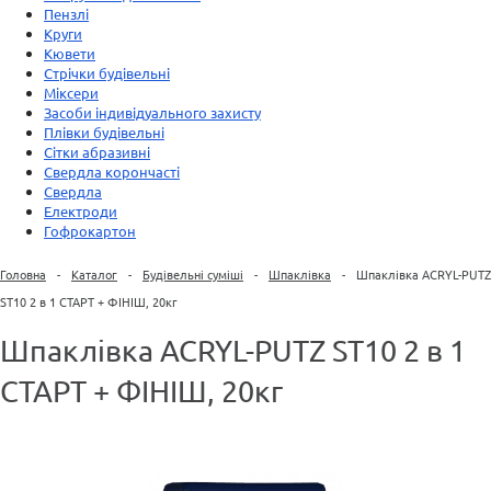
Пензлі
Круги
Кювети
Стрічки будівельні
Міксери
Засоби індивідуального захисту
Плівки будівельні
Сітки абразивні
Свердла корончасті
Свердла
Електроди
Гофрокартон
Головна
-
Каталог
-
Будівельні суміші
-
Шпаклівка
-
Шпаклівка ACRYL-PUTZ
ST10 2 в 1 СТАРТ + ФІНІШ, 20кг
Шпаклівка ACRYL-PUTZ ST10 2 в 1
СТАРТ + ФІНІШ, 20кг