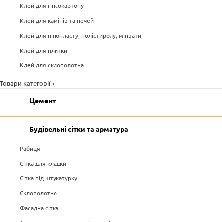
Клей для гіпсокартону
Клей для камінів та печей
Клей для пінопласту, полістиролу, мінвати
Клей для плитки
Клей для склополотна
Товари категорії +
Цемент
Будівельні сітки та арматура
Рабиця
Сітка для кладки
Сітка під штукатурку
Склополотно
Фасадна сітка