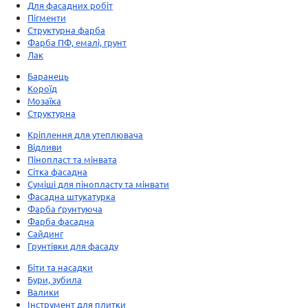
Для фасадних робіт
Пігменти
Структурна фарба
Фарба ПФ, емалі, грунт
Лак
Баранець
Короїд
Мозаїка
Структурна
Кріплення для утеплювача
Відливи
Пінопласт та мінвата
Сітка фасадна
Суміші для пінопласту та мінвати
Фасадна штукатурка
Фарба ґрунтуюча
Фарба фасадна
Сайдинг
Грунтівки для фасаду
Біти та насадки
Бури, зубила
Валики
Інструмент для плитки