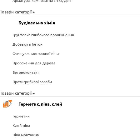
Арматура, композитна сітка, дріт
Товари категорії +
Будівельна хімія
Грунтовка глибокого проникнення
Добавки в бетон
Очищувач монтажної піни
Просочення для дерева
Бетоноконтакт
Протигрибкові засоби
Товари категорії +
Герметик, піна, клей
Герметик
Клей-піна
Піна монтажна