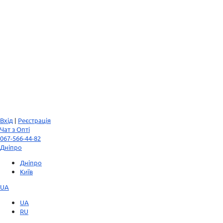
Вхід
|
Реєстрація
Чат з Опті
067-566-44-82
Дніпро
Дніпро
Київ
UA
UA
RU