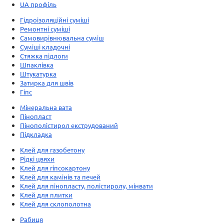
UA профіль
Гідроізоляційні суміші
Ремонтні суміші
Самовирівнювальна суміш
Суміші кладочні
Стяжка підлоги
Шпаклівка
Штукатурка
Затирка для швів
Гіпс
Мінеральна вата
Пінопласт
Пінополістирол екструдований
Підкладка
Клей для газобетону
Рідкі цвяхи
Клей для гіпсокартону
Клей для камінів та печей
Клей для пінопласту, полістиролу, мінвати
Клей для плитки
Клей для склополотна
Рабиця