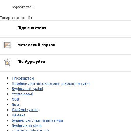
Гофрокартон
Товари категорії +
Підвісна стеля
Металевий паркан
Піч-буржуйка
Гіпсокартон
Профіль для гіпсокартону та комплектуючі
Будівельні суміші
Утеплювачі
OSB
Брус
Клейові суміші
Цемент
Будівельні сітки та арматура
Будівельна хімія
Герметик, піна, клей