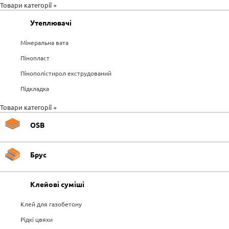
Товари категорії +
Утеплювачі
Мінеральна вата
Пінопласт
Пінополістирол екструдований
Підкладка
Товари категорії +
OSB
Брус
Клейові суміші
Клей для газобетону
Рідкі цвяхи