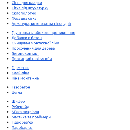
Сітка для кладки
Сітка під штукатурку
Склополотно
Фасадна сітка
Арматура, композитна сітка, дріт
Грунтовка глибокого проникнення
Добавки в бетон
Очищувач монтажної піни
Просочення для дерева
Бетоноконтакт
Протигрибкові засоби
Герметик
Клей-піна
Піна монтажна
Газобетон
Цегла
Шифер
Руберойд
М'яка покрівля
Мастика та праймери
Гідробар'єр
Паробар'єр