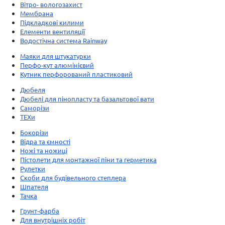
Вітро- вологозахист
Мембрана
Підкладкові килими
Елементи вентиляції
Водостічна система Rainway
Маяки для штукатурки
Перфо-кут алюмінієвий
Кутник перфорований пластиковий
Дюбеля
Дюбелі для пінопласту та базальтової вати
Саморізи
ТЕХи
Бокорізи
Відра та ємності
Ножі та ножиці
Пістолети для монтажної піни та герметика
Рулетки
Скоби для будівельного степлера
Шпателя
Тачка
Грунт-фарба
Для внутрішніх робіт