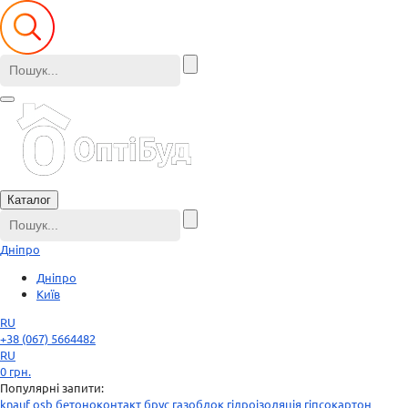
Каталог
Дніпро
Дніпро
Київ
RU
+38 (067) 5664482
RU
0
грн.
Популярні запити:
knauf
osb
бетоноконтакт
брус
газоблок
гідроізоляція
гіпсокартон