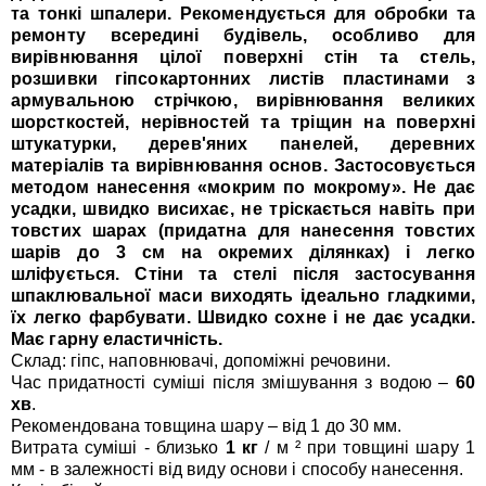
та тонкі шпалери. Рекомендується для обробки та
ремонту всередині будівель, особливо для
вирівнювання цілої поверхні стін та стель,
розшивки гіпсокартонних листів пластинами з
армувальною стрічкою, вирівнювання великих
шорсткостей, нерівностей та тріщин на поверхні
штукатурки, дерев'яних панелей, деревних
матеріалів та вирівнювання основ. Застосовується
методом нанесення «мокрим по мокрому». Не дає
усадки, швидко висихає, не тріскається навіть при
товстих шарах (придатна для нанесення товстих
шарів до 3 см на окремих ділянках) і легко
шліфується. Стіни та стелі після застосування
шпаклювальної маси виходять ідеально гладкими,
їх легко фарбувати. Швидко сохне і не дає усадки.
Має гарну еластичність.
Склад: гіпс, наповнювачі, допоміжні речовини.
Час придатності суміші після змішування з водою –
60
хв
.
Рекомендована товщина шару – від 1 до 30 мм.
Витрата суміші - близько
1 кг
/ м ² при товщині шару 1
мм - в залежності від виду основи і способу нанесення.