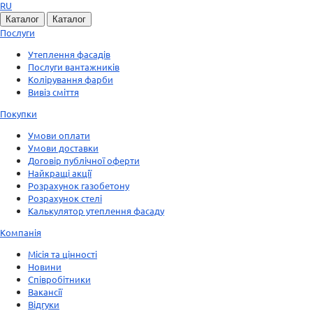
RU
Каталог
Каталог
Послуги
Утеплення фасадів
Послуги вантажників
Колірування фарби
Вивіз сміття
Покупки
Умови оплати
Умови доставки
Договір публічної оферти
Найкращі акції
Розрахунок газобетону
Розрахунок стелі
Калькулятор утеплення фасаду
Компанія
Місія та цінності
Новини
Співробітники
Вакансії
Відгуки