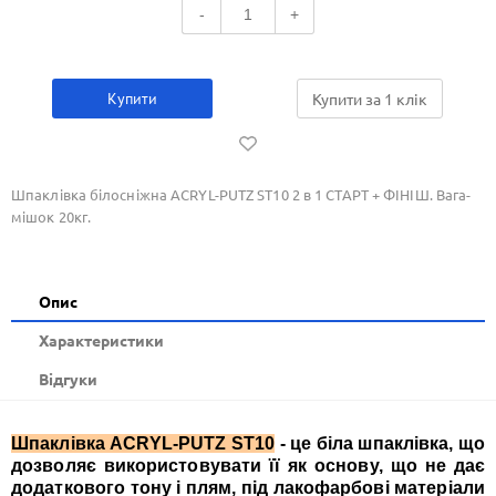
-
+
Купити
Купити за 1 клiк
Шпаклівка білосніжна ACRYL-PUTZ ST10 2 в 1 СТАРТ + ФІНІШ. Вага-
мішок 20кг.
Опис
Xарактеристики
Відгуки
Шпаклівка ACRYL-PUTZ ST10
- це біла шпаклівка, що
дозволяє використовувати її як основу, що не дає
додаткового тону і плям, під лакофарбові матеріали