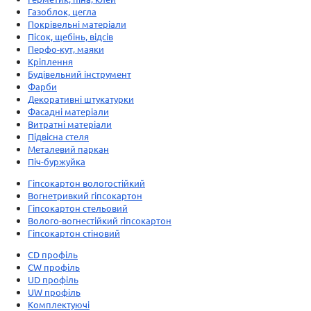
Газоблок, цегла
Покрівельні матеріали
Пісок, щебінь, відсів
Перфо-кут, маяки
Кріплення
Будівельний інструмент
Фарби
Декоративні штукатурки
Фасадні матеріали
Витратні матеріали
Підвісна стеля
Металевий паркан
Піч-буржуйка
Гіпсокартон вологостійкий
Вогнетривкий гіпсокартон
Гіпсокартон стельовий
Волого-вогнестійкий гіпсокартон
Гіпсокартон стіновий
CD профіль
CW профіль
UD профіль
UW профіль
Комплектуючі