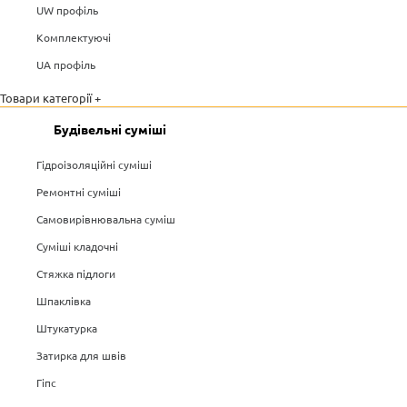
UW профіль
Комплектуючі
UA профіль
Товари категорії +
Будівельні суміші
Гідроізоляційні суміші
Ремонтні суміші
Самовирівнювальна суміш
Суміші кладочні
Стяжка підлоги
Шпаклівка
Штукатурка
Затирка для швів
Гіпс