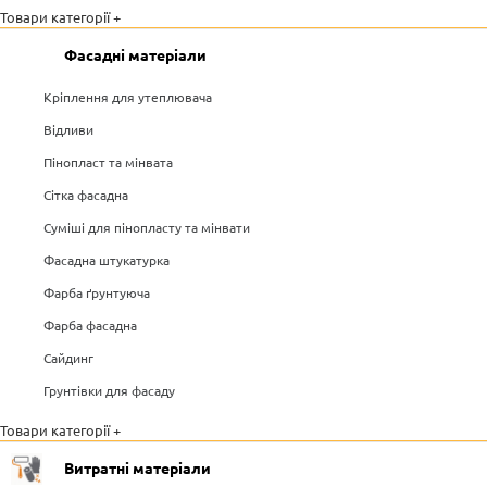
Товари категорії +
Фасадні матеріали
Кріплення для утеплювача
Відливи
Пінопласт та мінвата
Сітка фасадна
Суміші для пінопласту та мінвати
Фасадна штукатурка
Фарба ґрунтуюча
Фарба фасадна
Сайдинг
Грунтівки для фасаду
Товари категорії +
Витратні матеріали