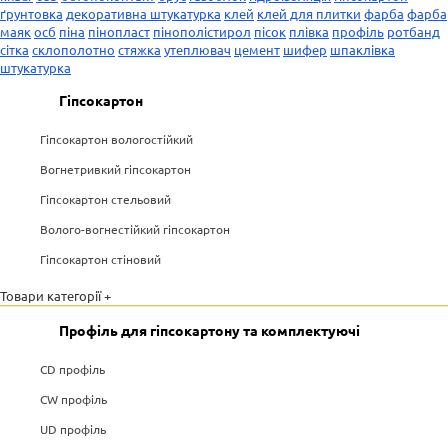
ґрунтовка
декоративна штукатурка
клей
клей для плитки
фарба
фарба
маяк
осб
піна
пінопласт
пінополістирол
пісок
плівка
профіль
ротбанд
сітка
склополотно
стяжка
утеплювач
цемент
шифер
шпаклівка
штукатурка
Гіпсокартон
Гіпсокартон вологостійкий
Вогнетривкий гіпсокартон
Гіпсокартон стельовий
Волого-вогнестійкий гіпсокартон
Гіпсокартон стіновий
Товари категорії +
Профіль для гіпсокартону та комплектуючі
CD профіль
CW профіль
UD профіль