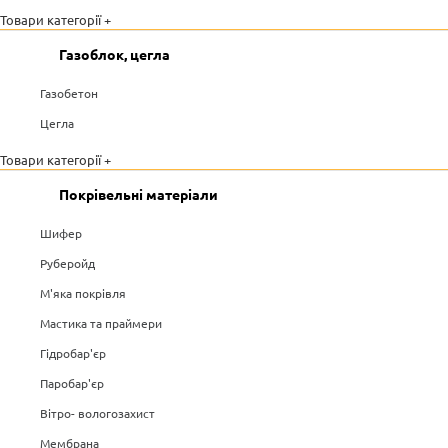
Товари категорії +
Газоблок, цегла
Газобетон
Цегла
Товари категорії +
Покрівельні матеріали
Шифер
Руберойд
М'яка покрівля
Мастика та праймери
Гідробар'єр
Паробар'єр
Вітро- вологозахист
Мембрана