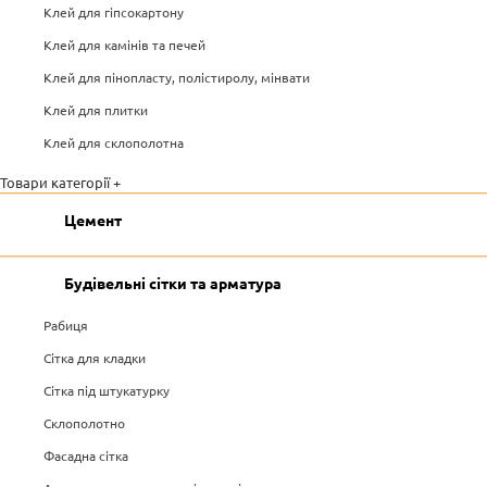
Клей для гіпсокартону
Клей для камінів та печей
Клей для пінопласту, полістиролу, мінвати
Клей для плитки
Клей для склополотна
Товари категорії +
Цемент
Будівельні сітки та арматура
Рабиця
Сітка для кладки
Сітка під штукатурку
Склополотно
Фасадна сітка