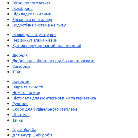
Вітро- вологозахист
Мембрана
Підкладкові килими
Елементи вентиляції
Водостічна система Rainway
Маяки для штукатурки
Перфо-кут алюмінієвий
Кутник перфорований пластиковий
Дюбеля
Дюбелі для пінопласту та базальтової вати
Саморізи
ТЕХи
Бокорізи
Відра та ємності
Ножі та ножиці
Пістолети для монтажної піни та герметика
Рулетки
Скоби для будівельного степлера
Шпателя
Тачка
Грунт-фарба
Для внутрішніх робіт