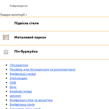
Гофрокартон
Товари категорії +
Підвісна стеля
Металевий паркан
Піч-буржуйка
Гіпсокартон
Профіль для гіпсокартону та комплектуючі
Будівельні суміші
Утеплювачі
OSB
Брус
Клейові суміші
Цемент
Будівельні сітки та арматура
Будівельна хімія
Герметик, піна, клей