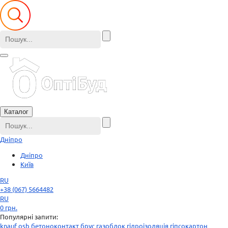
Каталог
Дніпро
Дніпро
Київ
RU
+38 (067) 5664482
RU
0
грн.
Популярні запити:
knauf
osb
бетоноконтакт
брус
газоблок
гідроізоляція
гіпсокартон