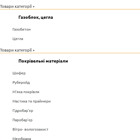
Товари категорії +
Газоблок, цегла
Газобетон
Цегла
Товари категорії +
Покрівельні матеріали
Шифер
Руберойд
М'яка покрівля
Мастика та праймери
Гідробар'єр
Паробар'єр
Вітро- вологозахист
Мембрана