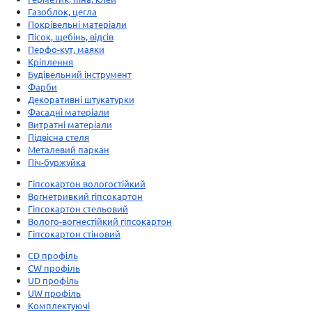
Газоблок, цегла
Покрівельні матеріали
Пісок, щебінь, відсів
Перфо-кут, маяки
Кріплення
Будівельний інструмент
Фарби
Декоративні штукатурки
Фасадні матеріали
Витратні матеріали
Підвісна стеля
Металевий паркан
Піч-буржуйка
Гіпсокартон вологостійкий
Вогнетривкий гіпсокартон
Гіпсокартон стельовий
Волого-вогнестійкий гіпсокартон
Гіпсокартон стіновий
CD профіль
CW профіль
UD профіль
UW профіль
Комплектуючі