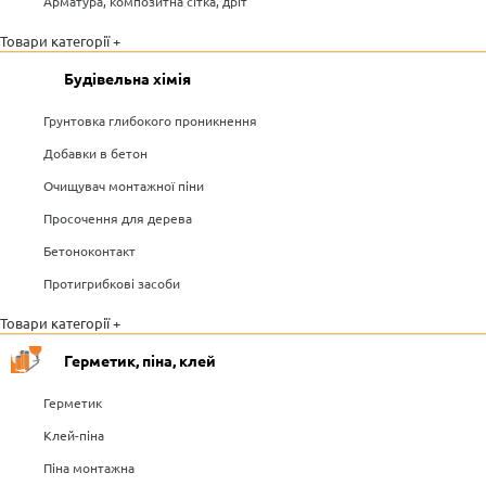
Арматура, композитна сітка, дріт
Товари категорії +
Будівельна хімія
Грунтовка глибокого проникнення
Добавки в бетон
Очищувач монтажної піни
Просочення для дерева
Бетоноконтакт
Протигрибкові засоби
Товари категорії +
Герметик, піна, клей
Герметик
Клей-піна
Піна монтажна