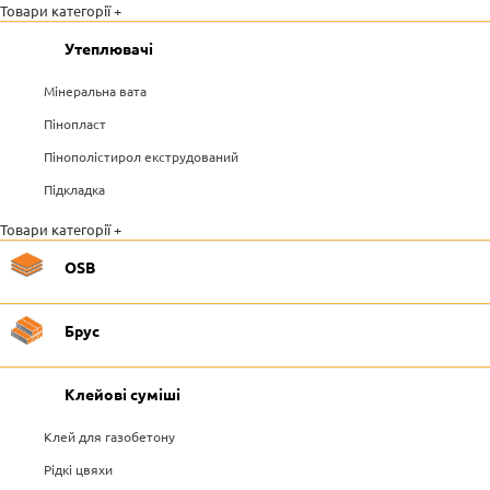
Товари категорії +
Утеплювачі
Мінеральна вата
Пінопласт
Пінополістирол екструдований
Підкладка
Товари категорії +
OSB
Брус
Клейові суміші
Клей для газобетону
Рідкі цвяхи