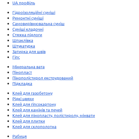
UA профіль
Гідроізоляційні суміші
Ремонтні суміші
Самовирівнювальна суміш
Суміші кладочні
Стяжка підлоги
Шпаклівка
Штукатурка
Затирка для швів
Гіпс
Мінеральна вата
Пінопласт
Пінополістирол екструдований
Підкладка
Клей для газобетону
Рідкі цвяхи
Клей для гіпсокартону
Клей для камінів та печей
Клей для пінопласту, полістиролу, мінвати
Клей для плитки
Клей для склополотна
Рабиця