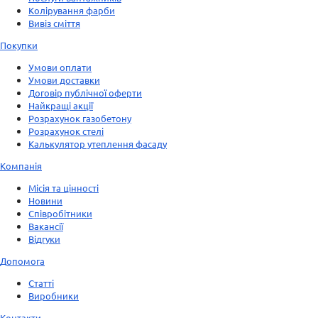
Колірування фарби
Вивіз сміття
Покупки
Умови оплати
Умови доставки
Договір публічної оферти
Найкращі акції
Розрахунок газобетону
Розрахунок стелі
Калькулятор утеплення фасаду
Компанія
Місія та цінності
Новини
Співробітники
Вакансії
Відгуки
Допомога
Статті
Виробники
Контакти