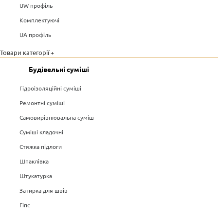
UW профіль
Комплектуючі
UA профіль
Товари категорії +
Будівельні суміші
Гідроізоляційні суміші
Ремонтні суміші
Самовирівнювальна суміш
Суміші кладочні
Стяжка підлоги
Шпаклівка
Штукатурка
Затирка для швів
Гіпс