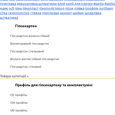
ґрунтовка
декоративна штукатурка
клей
клей для плитки
фарба
фарба
маяк
осб
піна
пінопласт
пінополістирол
пісок
плівка
профіль
ротбанд
сітка
склополотно
стяжка
утеплювач
цемент
шифер
шпаклівка
штукатурка
Гіпсокартон
Гіпсокартон вологостійкий
Вогнетривкий гіпсокартон
Гіпсокартон стельовий
Волого-вогнестійкий гіпсокартон
Гіпсокартон стіновий
Товари категорії +
Профіль для гіпсокартону та комплектуючі
CD профіль
CW профіль
UD профіль