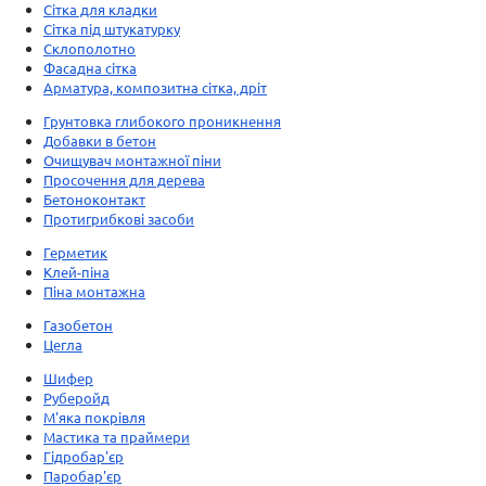
Сітка для кладки
Сітка під штукатурку
Склополотно
Фасадна сітка
Арматура, композитна сітка, дріт
Грунтовка глибокого проникнення
Добавки в бетон
Очищувач монтажної піни
Просочення для дерева
Бетоноконтакт
Протигрибкові засоби
Герметик
Клей-піна
Піна монтажна
Газобетон
Цегла
Шифер
Руберойд
М'яка покрівля
Мастика та праймери
Гідробар'єр
Паробар'єр