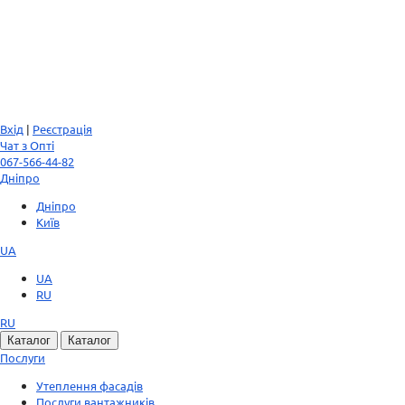
Вхід
|
Реєстрація
Чат з Опті
067-566-44-82
Дніпро
Дніпро
Київ
UA
UA
RU
RU
Каталог
Каталог
Послуги
Утеплення фасадів
Послуги вантажників