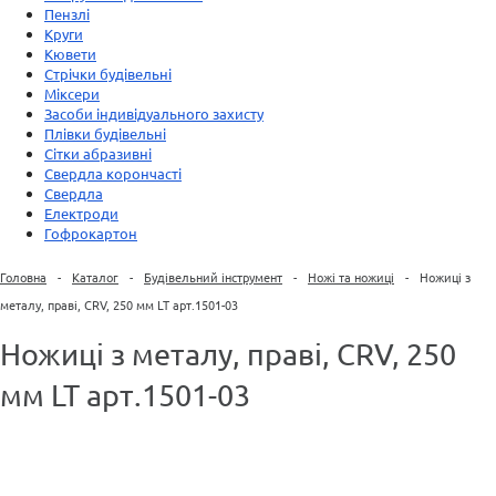
Пензлі
Круги
Кювети
Стрічки будівельні
Міксери
Засоби індивідуального захисту
Плівки будівельні
Сітки абразивні
Свердла корончасті
Свердла
Електроди
Гофрокартон
Головна
-
Каталог
-
Будівельний інструмент
-
Ножі та ножиці
-
Ножиці з
металу, праві, СRV, 250 мм LT арт.1501-03
Ножиці з металу, праві, СRV, 250
мм LT арт.1501-03