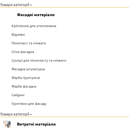
Товари категорії +
Фасадні матеріали
Кріплення для утеплювача
Відливи
Пінопласт та мінвата
Сітка фасадна
Суміші для пінопласту та мінвати
Фасадна штукатурка
Фарба ґрунтуюча
Фарба фасадна
Сайдинг
Грунтівки для фасаду
Товари категорії +
Витратні матеріали