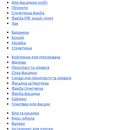
Для фасадних робіт
Пігменти
Структурна фарба
Фарба ПФ, емалі, грунт
Лак
Баранець
Короїд
Мозаїка
Структурна
Кріплення для утеплювача
Відливи
Пінопласт та мінвата
Сітка фасадна
Суміші для пінопласту та мінвати
Фасадна штукатурка
Фарба ґрунтуюча
Фарба фасадна
Сайдинг
Грунтівки для фасаду
Біти та насадки
Бури, зубила
Валики
Інструмент для плитки