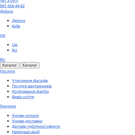
Чат з Опті
067-566-44-82
Дніпро
Дніпро
Київ
UA
UA
RU
RU
Каталог
Каталог
Послуги
Утеплення фасадів
Послуги вантажників
Колірування фарби
Вивіз сміття
Покупки
Умови оплати
Умови доставки
Договір публічної оферти
Найкращі акції