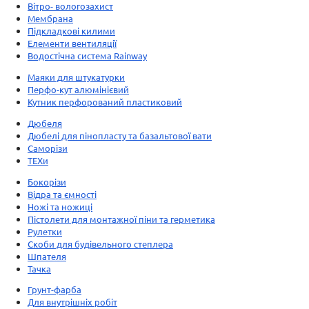
Вітро- вологозахист
Мембрана
Підкладкові килими
Елементи вентиляції
Водостічна система Rainway
Маяки для штукатурки
Перфо-кут алюмінієвий
Кутник перфорований пластиковий
Дюбеля
Дюбелі для пінопласту та базальтової вати
Саморізи
ТЕХи
Бокорізи
Відра та ємності
Ножі та ножиці
Пістолети для монтажної піни та герметика
Рулетки
Скоби для будівельного степлера
Шпателя
Тачка
Грунт-фарба
Для внутрішніх робіт