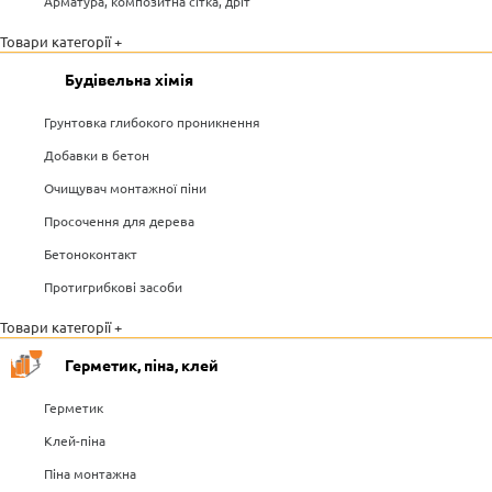
Арматура, композитна сітка, дріт
Товари категорії +
Будівельна хімія
Грунтовка глибокого проникнення
Добавки в бетон
Очищувач монтажної піни
Просочення для дерева
Бетоноконтакт
Протигрибкові засоби
Товари категорії +
Герметик, піна, клей
Герметик
Клей-піна
Піна монтажна