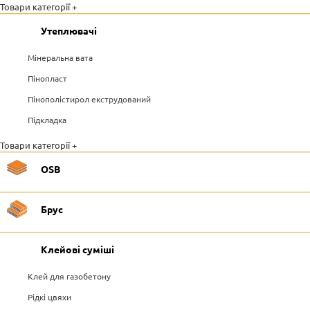
Товари категорії +
Утеплювачі
Мінеральна вата
Пінопласт
Пінополістирол екструдований
Підкладка
Товари категорії +
OSB
Брус
Клейові суміші
Клей для газобетону
Рідкі цвяхи