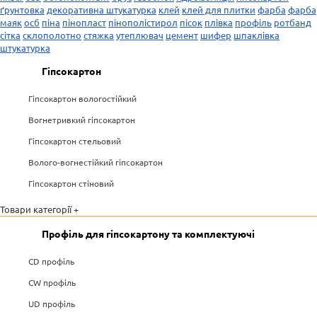
ґрунтовка
декоративна штукатурка
клей
клей для плитки
фарба
фарба
маяк
осб
піна
пінопласт
пінополістирол
пісок
плівка
профіль
ротбанд
сітка
склополотно
стяжка
утеплювач
цемент
шифер
шпаклівка
штукатурка
Гіпсокартон
Гіпсокартон вологостійкий
Вогнетривкий гіпсокартон
Гіпсокартон стельовий
Волого-вогнестійкий гіпсокартон
Гіпсокартон стіновий
Товари категорії +
Профіль для гіпсокартону та комплектуючі
CD профіль
CW профіль
UD профіль