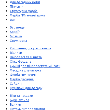
Для фасадних робіт
Пігменти
Структурна фарба
Фарба ПФ, емалі, грунт
Лак
Баранець
Короїд
Мозаїка
Структурна
Кріплення для утеплювача
Відливи
Пінопласт та мінвата
Сітка фасадна
Суміші для пінопласту та мінвати
Фасадна штукатурка
Фарба ґрунтуюча
Фарба фасадна
Сайдинг
Грунтівки для фасаду
Біти та насадки
Бури, зубила
Валики
Інструмент для плитки