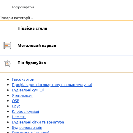
Гофрокартон
Товари категорії +
Підвісна стеля
Металевий паркан
Піч-буржуйка
Гіпсокартон
Профіль для гіпсокартону та комплектуючі
Будівельні суміші
Утеплювачі
OSB
Брус
Клейові суміші
Цемент
Будівельні сітки та арматура
Будівельна хімія
Герметик, піна, клей