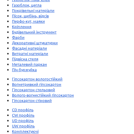
Газоблок, цегла
Покрівельні матеріали
Пісок, щебінь, відсів
Перфо-кут, маяки
Кріплення
Будівельний інструмент
Фарби
Декоративні штукатурки
Фасадні матеріали
Витратні матеріали
Підвісна стеля
Металевий паркан
Піч-буржуйка
Гіпсокартон вологостійкий
Вогнетривкий гіпсокартон
Гіпсокартон стельовий
Волого-вогнестійкий гіпсокартон
Гіпсокартон стіновий
CD профіль
CW профіль
UD профіль
UW профіль
Комплектуючі