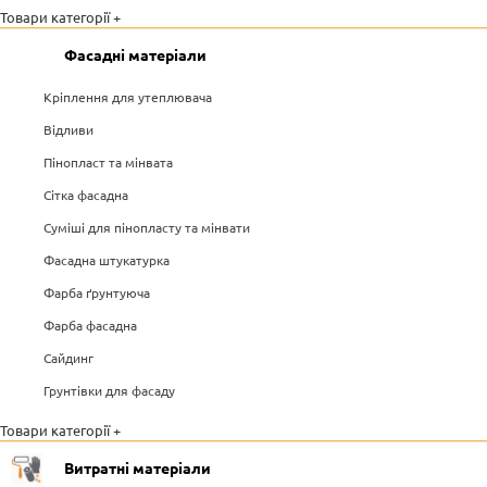
Товари категорії +
Фасадні матеріали
Кріплення для утеплювача
Відливи
Пінопласт та мінвата
Сітка фасадна
Суміші для пінопласту та мінвати
Фасадна штукатурка
Фарба ґрунтуюча
Фарба фасадна
Сайдинг
Грунтівки для фасаду
Товари категорії +
Витратні матеріали