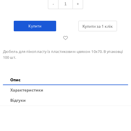
-
+
Купити
Купити за 1 клiк
Дюбель для пінопласту із пластиковим цвяхом 10х70. В упаковці
100 шт.
Опис
Xарактеристики
Відгуки