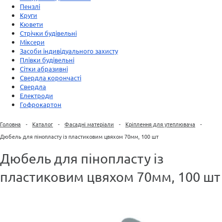
Пензлі
Круги
Кювети
Стрічки будівельні
Міксери
Засоби індивідуального захисту
Плівки будівельні
Сітки абразивні
Свердла корончасті
Свердла
Електроди
Гофрокартон
Головна
-
Каталог
-
Фасадні матеріали
-
Кріплення для утеплювача
-
Дюбель для пінопласту із пластиковим цвяхом 70мм, 100 шт
Дюбель для пінопласту із
пластиковим цвяхом 70мм, 100 шт