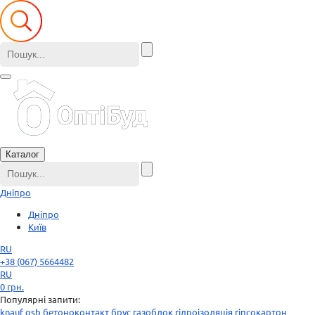
Каталог
Дніпро
Дніпро
Київ
RU
+38 (067) 5664482
RU
0
грн.
Популярні запити:
knauf
osb
бетоноконтакт
брус
газоблок
гідроізоляція
гіпсокартон