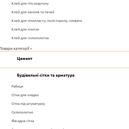
Клей для гіпсокартону
Клей для камінів та печей
Клей для пінопласту, полістиролу, мінвати
Клей для плитки
Клей для склополотна
Товари категорії +
Цемент
Будівельні сітки та арматура
Рабиця
Сітка для кладки
Сітка під штукатурку
Склополотно
Фасадна сітка