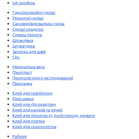
UA профіль
Гідроізоляційні суміші
Ремонтні суміші
Самовирівнювальна суміш
Суміші кладочні
Стяжка підлоги
Шпаклівка
Штукатурка
Затирка для швів
Гіпс
Мінеральна вата
Пінопласт
Пінополістирол екструдований
Підкладка
Клей для газобетону
Рідкі цвяхи
Клей для гіпсокартону
Клей для камінів та печей
Клей для пінопласту, полістиролу, мінвати
Клей для плитки
Клей для склополотна
Рабиця