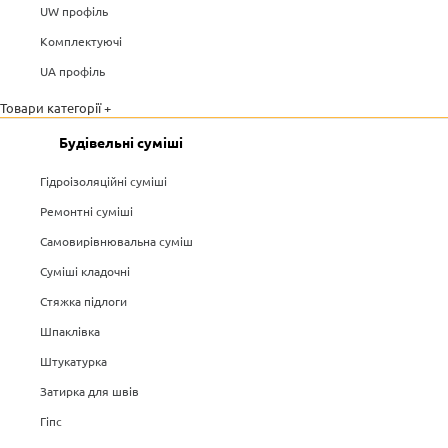
UW профіль
Комплектуючі
UA профіль
Товари категорії +
Будівельні суміші
Гідроізоляційні суміші
Ремонтні суміші
Самовирівнювальна суміш
Суміші кладочні
Стяжка підлоги
Шпаклівка
Штукатурка
Затирка для швів
Гіпс