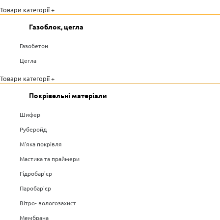
Товари категорії +
Газоблок, цегла
Газобетон
Цегла
Товари категорії +
Покрівельні матеріали
Шифер
Руберойд
М'яка покрівля
Мастика та праймери
Гідробар'єр
Паробар'єр
Вітро- вологозахист
Мембрана