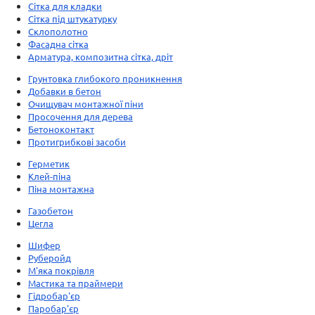
Сітка для кладки
Сітка під штукатурку
Склополотно
Фасадна сітка
Арматура, композитна сітка, дріт
Грунтовка глибокого проникнення
Добавки в бетон
Очищувач монтажної піни
Просочення для дерева
Бетоноконтакт
Протигрибкові засоби
Герметик
Клей-піна
Піна монтажна
Газобетон
Цегла
Шифер
Руберойд
М'яка покрівля
Мастика та праймери
Гідробар'єр
Паробар'єр