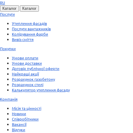
RU
Каталог
Каталог
Послуги
Утеплення фасадів
Послуги вантажників
Колірування фарби
Вивіз сміття
Покупки
Умови оплати
Умови доставки
Договір публічної оферти
Найкращі акції
Розрахунок газобетону
Розрахунок стелі
Калькулятор утеплення фасаду
Компанія
Місія та цінності
Новини
Співробітники
Вакансії
Відгуки