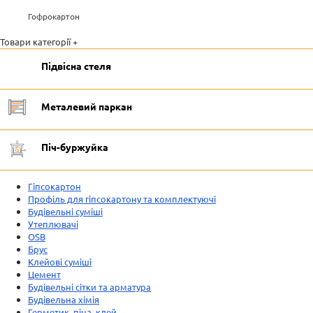
Гофрокартон
Товари категорії +
Підвісна стеля
Металевий паркан
Піч-буржуйка
Гіпсокартон
Профіль для гіпсокартону та комплектуючі
Будівельні суміші
Утеплювачі
OSB
Брус
Клейові суміші
Цемент
Будівельні сітки та арматура
Будівельна хімія
Герметик, піна, клей