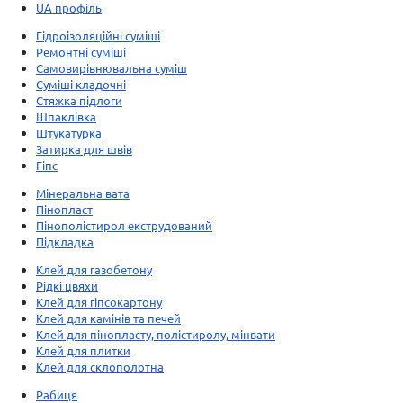
UA профіль
Гідроізоляційні суміші
Ремонтні суміші
Самовирівнювальна суміш
Суміші кладочні
Стяжка підлоги
Шпаклівка
Штукатурка
Затирка для швів
Гіпс
Мінеральна вата
Пінопласт
Пінополістирол екструдований
Підкладка
Клей для газобетону
Рідкі цвяхи
Клей для гіпсокартону
Клей для камінів та печей
Клей для пінопласту, полістиролу, мінвати
Клей для плитки
Клей для склополотна
Рабиця