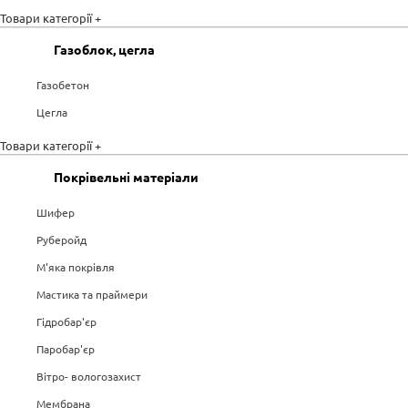
Товари категорії +
Газоблок, цегла
Газобетон
Цегла
Товари категорії +
Покрівельні матеріали
Шифер
Руберойд
М'яка покрівля
Мастика та праймери
Гідробар'єр
Паробар'єр
Вітро- вологозахист
Мембрана