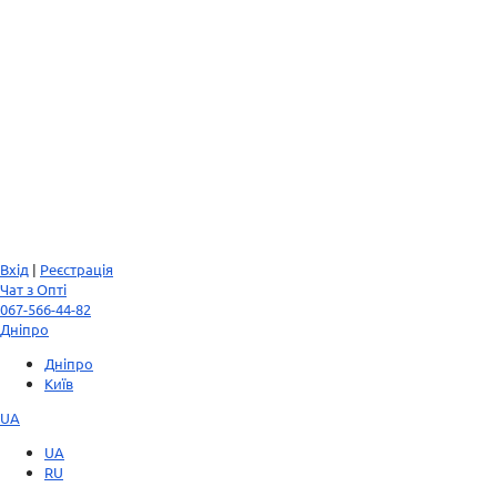
Вхід
|
Реєстрація
Чат з Опті
067-566-44-82
Дніпро
Дніпро
Київ
UA
UA
RU