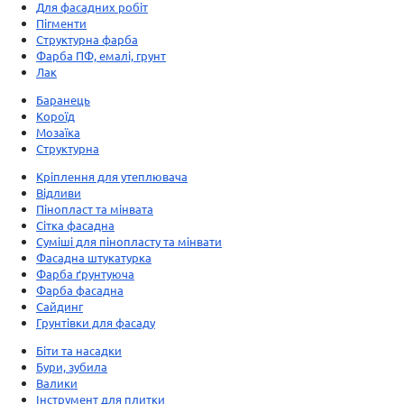
Для фасадних робіт
Пігменти
Структурна фарба
Фарба ПФ, емалі, грунт
Лак
Баранець
Короїд
Мозаїка
Структурна
Кріплення для утеплювача
Відливи
Пінопласт та мінвата
Сітка фасадна
Суміші для пінопласту та мінвати
Фасадна штукатурка
Фарба ґрунтуюча
Фарба фасадна
Сайдинг
Грунтівки для фасаду
Біти та насадки
Бури, зубила
Валики
Інструмент для плитки