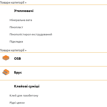
Товари категорії +
Утеплювачі
Мінеральна вата
Пінопласт
Пінополістирол екструдований
Підкладка
Товари категорії +
OSB
Брус
Клейові суміші
Клей для газобетону
Рідкі цвяхи