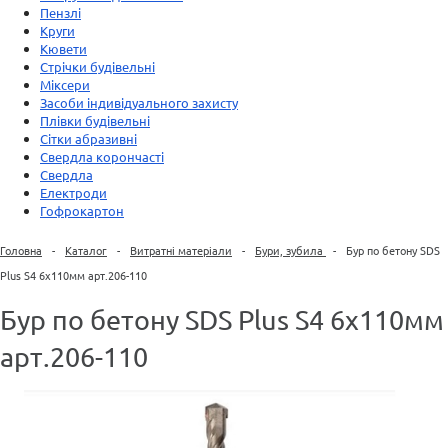
Пензлі
Круги
Кювети
Стрічки будівельні
Міксери
Засоби індивідуального захисту
Плівки будівельні
Сітки абразивні
Свердла корончасті
Свердла
Електроди
Гофрокартон
Головна
-
Каталог
-
Витратні матеріали
-
Бури, зубила
-
Бур по бетону SDS
Plus S4 6х110мм арт.206-110
Бур по бетону SDS Plus S4 6х110мм
арт.206-110