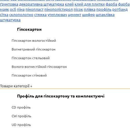
ґрунтовка
декоративна штукатурка
клей
клей для плитки
фарба
фарба
маяк
осб
піна
пінопласт
пінополістирол
пісок
плівка
профіль
ротбанд
сітка
склополотно
стяжка
утеплювач
цемент
шифер
шпаклівка
штукатурка
Гіпсокартон
Гіпсокартон вологостійкий
Вогнетривкий гіпсокартон
Гіпсокартон стельовий
Волого-вогнестійкий гіпсокартон
Гіпсокартон стіновий
Товари категорії +
Профіль для гіпсокартону та комплектуючі
CD профіль
CW профіль
UD профіль