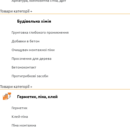
Арматура, композитна сітка, дріт
Товари категорії +
Будівельна хімія
Грунтовка глибокого проникнення
Добавки в бетон
Очищувач монтажної піни
Просочення для дерева
Бетоноконтакт
Протигрибкові засоби
Товари категорії +
Герметик, піна, клей
Герметик
Клей-піна
Піна монтажна