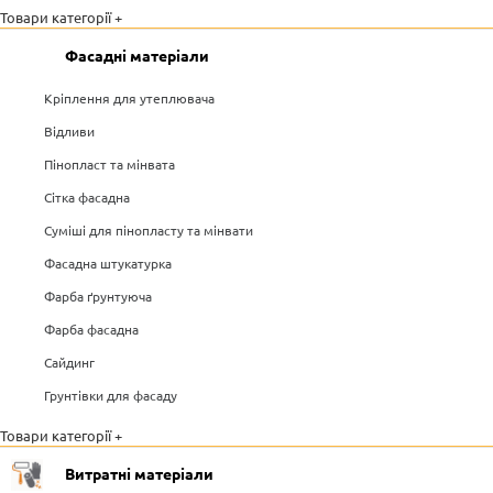
Товари категорії +
Фасадні матеріали
Кріплення для утеплювача
Відливи
Пінопласт та мінвата
Сітка фасадна
Суміші для пінопласту та мінвати
Фасадна штукатурка
Фарба ґрунтуюча
Фарба фасадна
Сайдинг
Грунтівки для фасаду
Товари категорії +
Витратні матеріали