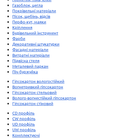
Газоблок, цегла
Покрівельні матеріали
Пісок, щебінь, відсів
Перфо-кут, маяки
Кріплення
Будівельний інструмент
Фарби
Декоративні штукатурки
Фасадні матеріали
Витратні матеріали
Підвісна стеля
Металевий паркан
Піч-буржуйка
Гіпсокартон вологостійкий
Вогнетривкий гіпсокартон
Гіпсокартон стельовий
Волого-вогнестійкий гіпсокартон
Гіпсокартон стіновий
CD профіль
CW профіль
UD профіль
UW профіль
Комплектуючі