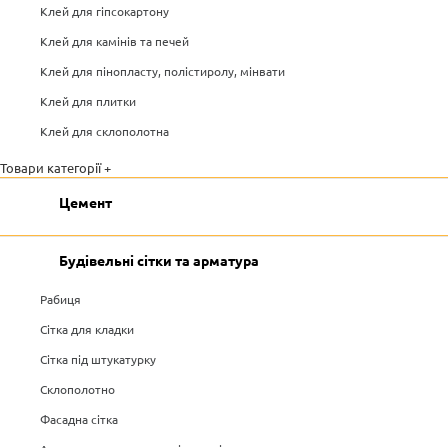
Клей для гіпсокартону
Клей для камінів та печей
Клей для пінопласту, полістиролу, мінвати
Клей для плитки
Клей для склополотна
Товари категорії +
Цемент
Будівельні сітки та арматура
Рабиця
Сітка для кладки
Сітка під штукатурку
Склополотно
Фасадна сітка