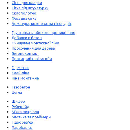
Сітка для кладки
Сітка під штукатурку
Склополотно
Фасадна сітка
Арматура, композитна сітка, дріт
Грунтовка глибокого проникнення
Добавки в бетон
Очищувач монтажної піни
Просочення для дерева
Бетоноконтакт
Протигрибкові засоби
Герметик
Клей-піна
Піна монтажна
Газобетон
Цегла
Шифер
Руберойд
М'яка покрівля
Мастика та праймери
Гідробар'єр
Паробар'єр