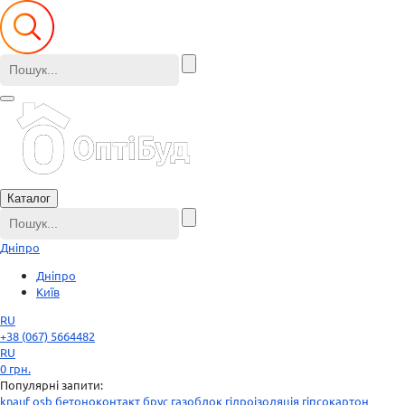
Каталог
Дніпро
Дніпро
Київ
RU
+38 (067) 5664482
RU
0
грн.
Популярні запити:
knauf
osb
бетоноконтакт
брус
газоблок
гідроізоляція
гіпсокартон