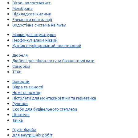
Вітро- вологозахист
Мембрана
Підкладкові килими
Елементи вентиляції
Водостічна система Rainway
Маяки для штукатурки
Перфо-кут алюмінієвий
Кутник перфорований пластиковий
Дюбеля
Дюбелі для пінопласту та базальтової вати
Саморізи
ТЕХи
Бокорізи
Відра та ємності
Ножі та ножиці
Пістолети для монтажної піни та герметика
Рулетки
Скоби для будівельного степлера
Шпателя
Тачка
Грунт-фарба
Для внутрішніх робіт