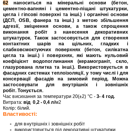
62
наноситься на мінеральні основи (бетон,
цементно-вапняні і цементно-піщані штукатурки,
цегла і гіпсові поверхні та інші.) і органічні основи
(ДСП, OSB, фанера та інші.) з метою збільшення
адгезії, зміцнення основи, а також спрощення
виконання робіт з нанесення декоративних
штукатурок. Також застосовується для створення
контактних шарів на щільних, гладких і
слабковсмоктуючих поверхнях (бетон, силікатна
цегла та інші.) і поверхнях, які мають нульовий
коефіцієнт водопоглинання (керамограніт, скло,
глазурована плитка та інші.). Використовується в
фасадних системах теплоізоляції, у тому числі і для
консервації фасадів на зимовий період. Можна
застосовувати для внутрішніх і зовнішніх
робіт. Тонується.
Час висихання за температури 20(±2) °С -
3- 4 год.
Витрата:
від 0,2 - 0,4 л/
м2
Колір: білий.
Властивості:
для внутрішніх і зовнішніх робіт
використовується під декоративні штукатурки