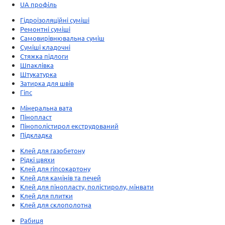
UA профіль
Гідроізоляційні суміші
Ремонтні суміші
Самовирівнювальна суміш
Суміші кладочні
Стяжка підлоги
Шпаклівка
Штукатурка
Затирка для швів
Гіпс
Мінеральна вата
Пінопласт
Пінополістирол екструдований
Підкладка
Клей для газобетону
Рідкі цвяхи
Клей для гіпсокартону
Клей для камінів та печей
Клей для пінопласту, полістиролу, мінвати
Клей для плитки
Клей для склополотна
Рабиця