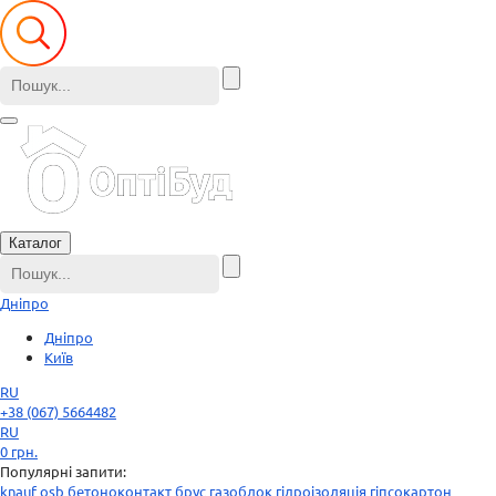
Каталог
Дніпро
Дніпро
Київ
RU
+38 (067) 5664482
RU
0
грн.
Популярні запити:
knauf
osb
бетоноконтакт
брус
газоблок
гідроізоляція
гіпсокартон