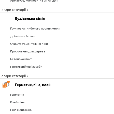
Арматура, композитна сітка, дріт
Товари категорії +
Будівельна хімія
Грунтовка глибокого проникнення
Добавки в бетон
Очищувач монтажної піни
Просочення для дерева
Бетоноконтакт
Протигрибкові засоби
Товари категорії +
Герметик, піна, клей
Герметик
Клей-піна
Піна монтажна