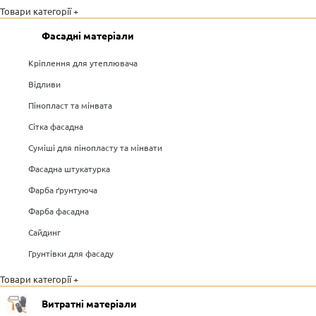
Товари категорії +
Фасадні матеріали
Кріплення для утеплювача
Відливи
Пінопласт та мінвата
Сітка фасадна
Суміші для пінопласту та мінвати
Фасадна штукатурка
Фарба ґрунтуюча
Фарба фасадна
Сайдинг
Грунтівки для фасаду
Товари категорії +
Витратні матеріали