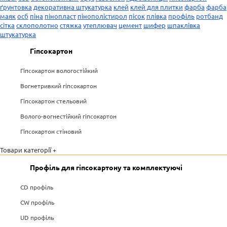
ґрунтовка
декоративна штукатурка
клей
клей для плитки
фарба
фарба
маяк
осб
піна
пінопласт
пінополістирол
пісок
плівка
профіль
ротбанд
сітка
склополотно
стяжка
утеплювач
цемент
шифер
шпаклівка
штукатурка
Гіпсокартон
Гіпсокартон вологостійкий
Вогнетривкий гіпсокартон
Гіпсокартон стельовий
Волого-вогнестійкий гіпсокартон
Гіпсокартон стіновий
Товари категорії +
Профіль для гіпсокартону та комплектуючі
CD профіль
CW профіль
UD профіль