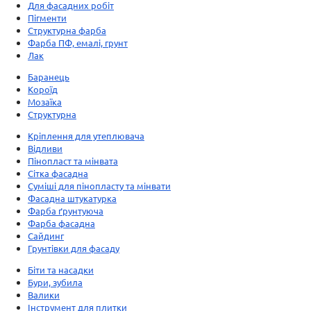
Для фасадних робіт
Пігменти
Структурна фарба
Фарба ПФ, емалі, грунт
Лак
Баранець
Короїд
Мозаїка
Структурна
Кріплення для утеплювача
Відливи
Пінопласт та мінвата
Сітка фасадна
Суміші для пінопласту та мінвати
Фасадна штукатурка
Фарба ґрунтуюча
Фарба фасадна
Сайдинг
Грунтівки для фасаду
Біти та насадки
Бури, зубила
Валики
Інструмент для плитки