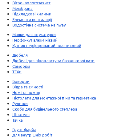
Вітро- вологозахист
Мембрана
Підкладкові килими
Елементи вентиляції
Водостічна система Rainway
Маяки для штукатурки
Перфо-кут алюмінієвий
Кутник перфорований пластиковий
Дюбеля
Дюбелі для пінопласту та базальтової вати
Саморізи
ТЕХи
Бокорізи
Відра та ємності
Ножі та ножиці
Пістолети для монтажної піни та герметика
Рулетки
Скоби для будівельного степлера
Шпателя
Тачка
Грунт-фарба
Для внутрішніх робіт