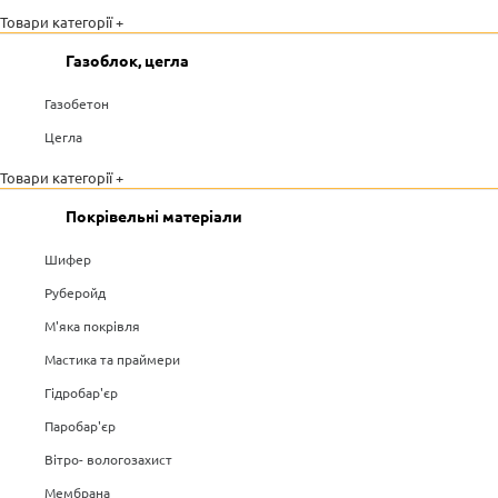
Товари категорії +
Газоблок, цегла
Газобетон
Цегла
Товари категорії +
Покрівельні матеріали
Шифер
Руберойд
М'яка покрівля
Мастика та праймери
Гідробар'єр
Паробар'єр
Вітро- вологозахист
Мембрана