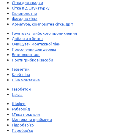
Сітка для кладки
Сітка під штукатурку
Склополотно
Фасадна сітка
Арматура, композитна сітка, дріт
Грунтовка глибокого проникнення
Добавки в бетон
Очищувач монтажної піни
Просочення для дерева
Бетоноконтакт
Протигрибкові засоби
Герметик
Клей-піна
Піна монтажна
Газобетон
Цегла
Шифер
Руберойд
М'яка покрівля
Мастика та праймери
Гідробар'єр
Паробар'єр