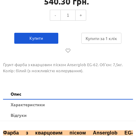
540.30
грн.
-
+
Купити
Купити за 1 клiк
Ґрунт-фарба з кварцовим піском Аnserglob EG-62. Об'єм: 7,5кг.
Колір: білий (з можливістю колерування).
Опис
Xарактеристики
Відгуки
Фарба з кварцовим піском Аnserglob EG-