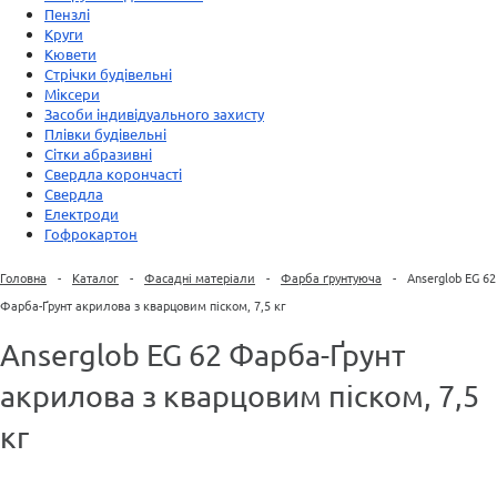
Пензлі
Круги
Кювети
Стрічки будівельні
Міксери
Засоби індивідуального захисту
Плівки будівельні
Сітки абразивні
Свердла корончасті
Свердла
Електроди
Гофрокартон
Головна
-
Каталог
-
Фасадні матеріали
-
Фарба ґрунтуюча
-
Anserglob EG 62
Фарба-Ґрунт акрилова з кварцовим піском, 7,5 кг
Anserglob EG 62 Фарба-Ґрунт
акрилова з кварцовим піском, 7,5
кг