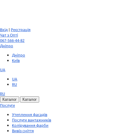
Вхід
|
Реєстрація
Чат з Опті
067-566-44-82
Дніпро
Дніпро
Київ
UA
UA
RU
RU
Каталог
Каталог
Послуги
Утеплення фасадів
Послуги вантажників
Колірування фарби
Вивіз сміття