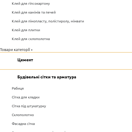
Клей для гіпсокартону
Клей для камінів та печей
Клей для пінопласту, полістиролу, мінвати
Клей для плитки
Клей для склополотна
Товари категорії +
Цемент
Будівельні сітки та арматура
Рабиця
Сітка для кладки
Сітка під штукатурку
Склополотно
Фасадна сітка