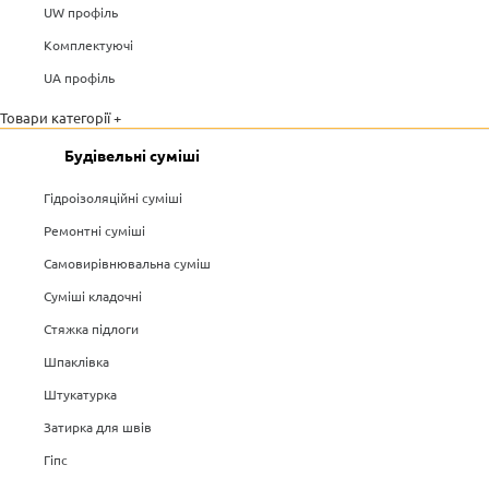
UW профіль
Комплектуючі
UA профіль
Товари категорії +
Будівельні суміші
Гідроізоляційні суміші
Ремонтні суміші
Самовирівнювальна суміш
Суміші кладочні
Стяжка підлоги
Шпаклівка
Штукатурка
Затирка для швів
Гіпс