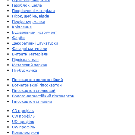
Газоблок, цегла
Покрівельні матеріали
Пісок, щебінь, відсів
Перфо-кут, маяки
Кріплення
Будівельний інструмент
Фарби
Декоративні штукатурки
Фасадні матеріали
Витратні матеріали
Підвісна стеля
Металевий паркан
Піч-буржуйка
Гіпсокартон вологостійкий
Вогнетривкий гіпсокартон
Гіпсокартон стельовий
Волого-вогнестійкий гіпсокартон
Гіпсокартон стіновий
CD профіль
CW профіль
UD профіль
UW профіль
Комплектуючі