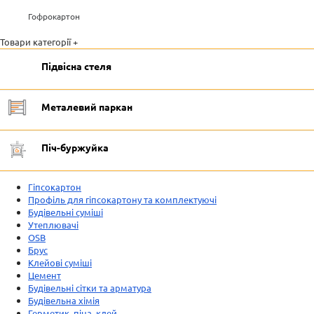
Гофрокартон
Товари категорії +
Підвісна стеля
Металевий паркан
Піч-буржуйка
Гіпсокартон
Профіль для гіпсокартону та комплектуючі
Будівельні суміші
Утеплювачі
OSB
Брус
Клейові суміші
Цемент
Будівельні сітки та арматура
Будівельна хімія
Герметик, піна, клей