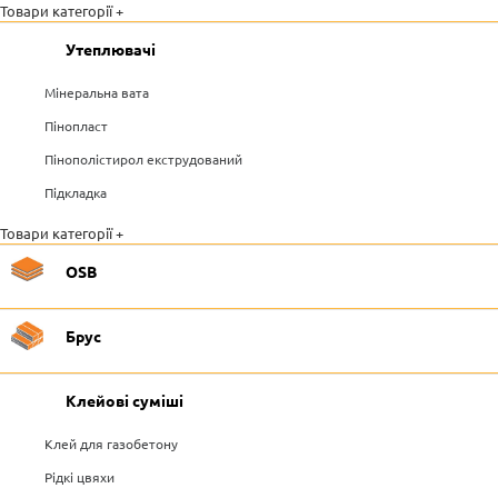
Товари категорії +
Утеплювачі
Мінеральна вата
Пінопласт
Пінополістирол екструдований
Підкладка
Товари категорії +
OSB
Брус
Клейові суміші
Клей для газобетону
Рідкі цвяхи